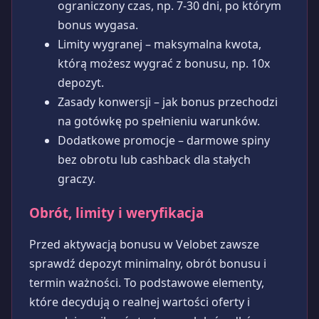
ograniczony czas, np. 7-30 dni, po którym
bonus wygasa.
Limity wygranej – maksymalna kwota,
którą możesz wygrać z bonusu, np. 10x
depozyt.
Zasady konwersji – jak bonus przechodzi
na gotówkę po spełnieniu warunków.
Dodatkowe promocje – darmowe spiny
bez obrotu lub cashback dla stałych
graczy.
Obrót, limity i weryfikacja
Przed aktywacją bonusu w Velobet zawsze
sprawdź depozyt minimalny, obrót bonusu i
termin ważności. To podstawowe elementy,
które decydują o realnej wartości oferty i