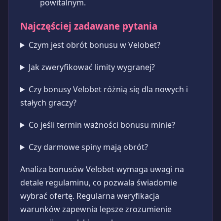
powitalnym.
Najczęściej zadawane pytania
Czym jest obrót bonusu w Velobet?
Jak zweryfikować limity wygranej?
Czy bonusy Velobet różnią się dla nowych i
stałych graczy?
Co jeśli termin ważności bonusu minie?
Czy darmowe spiny mają obrót?
Analiza bonusów Velobet wymaga uwagi na
detale regulaminu, co pozwala świadomie
wybrać ofertę. Regularna weryfikacja
warunków zapewnia lepsze zrozumienie