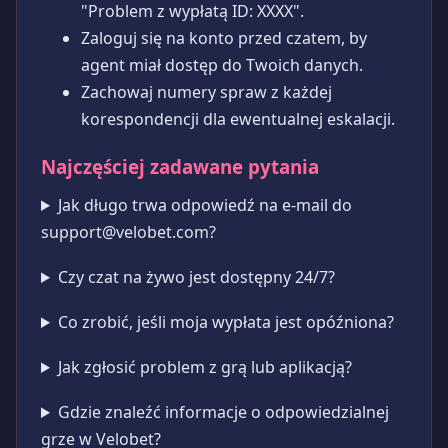
"Problem z wypłatą ID: XXXX".
Zaloguj się na konto przed czatem, by
agent miał dostęp do Twoich danych.
Zachowaj numery spraw z każdej
korespondencji dla ewentualnej eskalacji.
Najczęściej zadawane pytania
Jak długo trwa odpowiedź na e-mail do
support@velobet.com
?
Czy czat na żywo jest dostępny 24/7?
Co zrobić, jeśli moja wypłata jest opóźniona?
Jak zgłosić problem z grą lub aplikacją?
Gdzie znaleźć informacje o odpowiedzialnej
grze w Velobet?