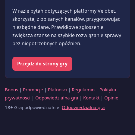
W razie pytań dotyczących platformy Velobet,
skorzystaj z opisanych kanałów, przygotowując
niezbędne dane. Prawidłowe zgłoszenie
zwiększa szanse na szybkie rozwiązanie sprawy
bez niepotrzebnych opóźnień.
Przejdz do strony gry
Bonus
|
Promocje
|
Platnosci
|
Regulamin
|
Polityka
prywatnosci
|
Odpowiedzialna gra
|
Kontakt
|
Opinie
18+ Graj odpowiedzialnie.
Odpowiedzialna gra