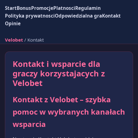
Start
Bonus
Promocje
Platnosci
Regulamin
Polityka prywatnosci
Odpowiedzialna gra
Kontakt
Opinie
Velobet
/ Kontakt
Kontakt i wsparcie dla
graczy korzystajacych z
Velobet
Kontakt z Velobet – szybka
pomoc w wybranych kanałach
wsparcia