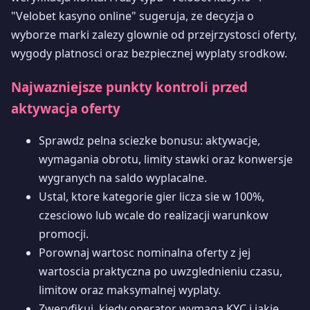
"Velobet kasyno online" sugeruja, ze decyzja o
wyborze marki zalezy glownie od przejrzystosci oferty,
wygody platnosci oraz bezpiecznej wyplaty srodkow.
Najwazniejsze punkty kontroli przed
aktywacja oferty
Sprawdz pelna sciezke bonusu: aktywacje,
wymagania obrotu, limity stawki oraz konwersje
wygranych na saldo wyplacalne.
Ustal, ktore kategorie gier licza sie w 100%,
czesciowo lub wcale do realizacji warunkow
promocji.
Porownaj wartosc nominalna oferty z jej
wartoscia praktyczna po uwzglednieniu czasu,
limitow oraz maksymalnej wyplaty.
Zweryfikuj, kiedy operator wymaga KYC i jakie