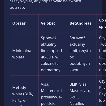
czasy wypłat, aby dopasować do swoich
potrzeb.
Co 
Obszar
Velobet
BetAndreas
spr
Sprawdź
Sprawdź
Czy
aktualny
aktualny
Two
Minimalna
limit, np. od
limit, często
bud
wpłata
40-80 zł w
od
BLIK
zależności
podobnych
dos
od metody
kwot
nis
Czy
Visa,
BLIK, Visa,
Metody
Rev
Mastercard,
Mastercard,
wpłat (BLIK,
Pay
przelewy, e-
Skrill,
karty, e-
lub
portfele,
Neteller,