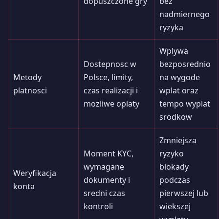
dopuszczone gry
bez
nadmiernego
ryzyka
Wplywa
Dostepnosc w
bezposrednio
Metody
Polsce, limity,
na wygode
platnosci
czas realizacji i
wplat oraz
mozliwe oplaty
tempo wyplat
srodkow
Zmniejsza
Moment KYC,
ryzyko
wymagane
blokady
Weryfikacja
dokumenty i
podczas
konta
sredni czas
pierwszej lub
kontroli
wiekszej