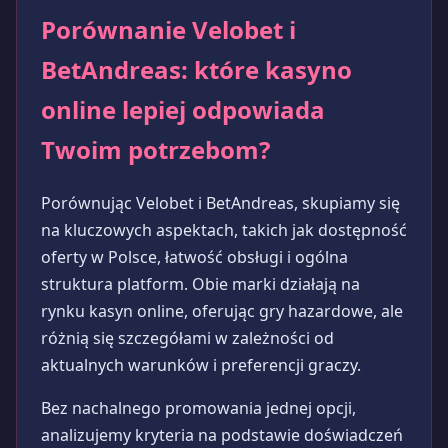
Porównanie Velobet i
BetAndreas: które kasyno
online lepiej odpowiada
Twoim potrzebom?
Porównując Velobet i BetAndreas, skupiamy się
na kluczowych aspektach, takich jak dostępność
oferty w Polsce, łatwość obsługi i ogólna
struktura platform. Obie marki działają na
rynku kasyn online, oferując gry hazardowe, ale
różnią się szczegółami w zależności od
aktualnych warunków i preferencji graczy.
Bez nachalnego promowania jednej opcji,
analizujemy kryteria na podstawie doświadczeń