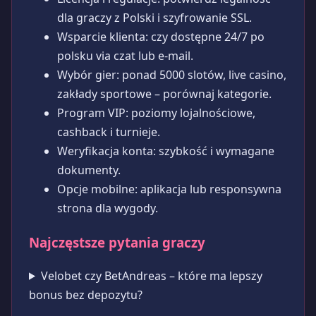
dla graczy z Polski i szyfrowanie SSL.
Wsparcie klienta: czy dostępne 24/7 po
polsku via czat lub e-mail.
Wybór gier: ponad 5000 slotów, live casino,
zakłady sportowe – porównaj kategorie.
Program VIP: poziomy lojalnościowe,
cashback i turnieje.
Weryfikacja konta: szybkość i wymagane
dokumenty.
Opcje mobilne: aplikacja lub responsywna
strona dla wygody.
Najczęstsze pytania graczy
Velobet czy BetAndreas – które ma lepszy
bonus bez depozytu?