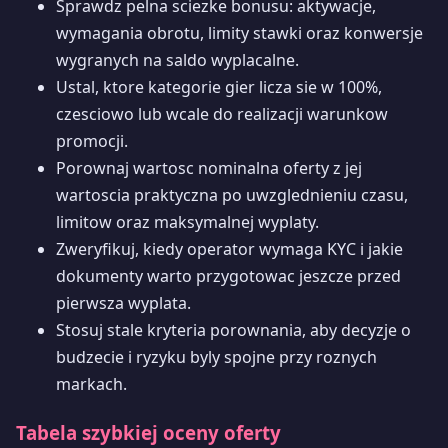
Sprawdz pelna sciezke bonusu: aktywacje,
wymagania obrotu, limity stawki oraz konwersje
wygranych na saldo wyplacalne.
Ustal, ktore kategorie gier licza sie w 100%,
czesciowo lub wcale do realizacji warunkow
promocji.
Porownaj wartosc nominalna oferty z jej
wartoscia praktyczna po uwzglednieniu czasu,
limitow oraz maksymalnej wyplaty.
Zweryfikuj, kiedy operator wymaga KYC i jakie
dokumenty warto przygotowac jeszcze przed
pierwsza wyplata.
Stosuj stale kryteria porownania, aby decyzje o
budzecie i ryzyku byly spojne przy roznych
markach.
Tabela szybkiej oceny oferty