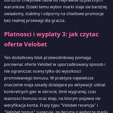
odroznic chwytliwe hasla od naprawde uzytecznych
warunkow. Dzieki temu wybor marki staje sie bardziej
swiadomy, stabilny i odporny na chwilowe promocje
bez realnej przewagi dla gracza.
Platnosci i wyplaty 3: jak czytac
oferte Velobet
Ten dodatkowy blok przewodnikowy pomaga
porownac oferte Velobet w uporzadkowany sposob i
nie ograniczac oceny tylko do wysokosci
promowanego bonusu. W praktyce najwieksze
znaczenie maja zasady dzialajace po aktywacji: udzial
konkretnych gier w obrocie, limit wygranej, czas
waznosci bonusu oraz etap, na ktorym pojawia sie
weryfikacja konta. Frazy typu "Velobet recenzja" i
"Velobet bonus" sugeruja, ze decyzja o wyborze marki