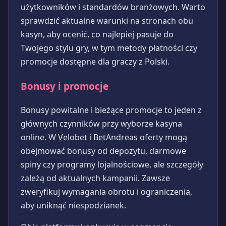
użytkowników i standardów branżowych. Warto
sprawdzić aktualne warunki na stronach obu
kasyn, aby ocenić, co najlepiej pasuje do
Twojego stylu gry, w tym metody płatności czy
promocje dostępne dla graczy z Polski.
Bonusy i promocje
Bonusy powitalne i bieżące promocje to jeden z
głównych czynników przy wyborze kasyna
online. W Velobet i BetAndreas oferty mogą
obejmować bonusy od depozytu, darmowe
spiny czy programy lojalnościowe, ale szczegóły
zależą od aktualnych kampanii. Zawsze
zweryfikuj wymagania obrotu i ograniczenia,
aby uniknąć niespodzianek.