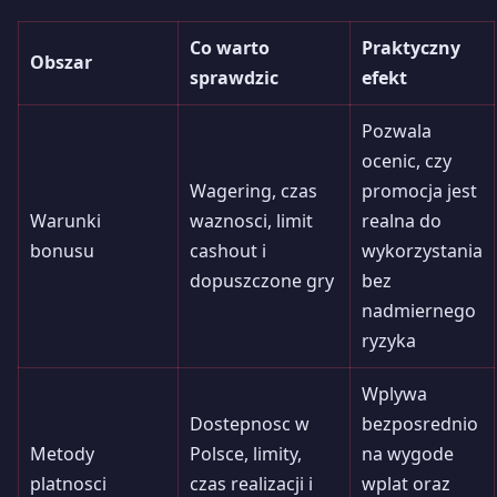
Co warto
Praktyczny
Obszar
sprawdzic
efekt
Pozwala
ocenic, czy
Wagering, czas
promocja jest
Warunki
waznosci, limit
realna do
bonusu
cashout i
wykorzystania
dopuszczone gry
bez
nadmiernego
ryzyka
Wplywa
Dostepnosc w
bezposrednio
Metody
Polsce, limity,
na wygode
platnosci
czas realizacji i
wplat oraz