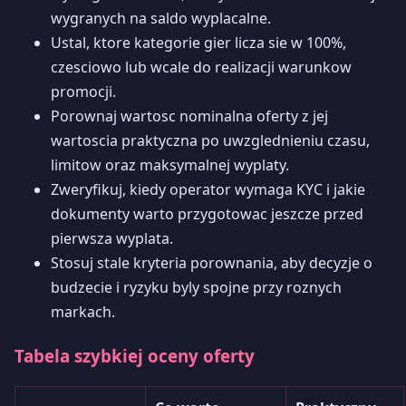
wygranych na saldo wyplacalne.
Ustal, ktore kategorie gier licza sie w 100%,
czesciowo lub wcale do realizacji warunkow
promocji.
Porownaj wartosc nominalna oferty z jej
wartoscia praktyczna po uwzglednieniu czasu,
limitow oraz maksymalnej wyplaty.
Zweryfikuj, kiedy operator wymaga KYC i jakie
dokumenty warto przygotowac jeszcze przed
pierwsza wyplata.
Stosuj stale kryteria porownania, aby decyzje o
budzecie i ryzyku byly spojne przy roznych
markach.
Tabela szybkiej oceny oferty