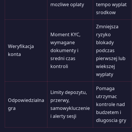
mozliwe oplaty
tempo wyplat
srodkow
Zmniejsza
Moment KYC,
ryzyko
wymagane
blokady
Weryfikacja
dokumenty i
podczas
konta
sredni czas
pierwszej lub
kontroli
wiekszej
wyplaty
Pomaga
Limity depozytu,
utrzymac
Odpowiedzialna
przerwy,
kontrole nad
gra
samowykluczenie
budzetem i
i alerty sesji
dlugoscia gry