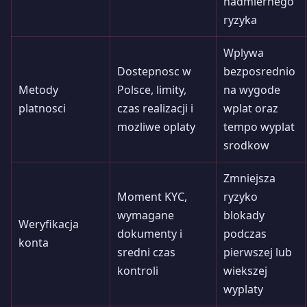
nadmiernego
ryzyka
Wplywa
Dostepnosc w
bezposrednio
Metody
Polsce, limity,
na wygode
platnosci
czas realizacji i
wplat oraz
mozliwe oplaty
tempo wyplat
srodkow
Zmniejsza
Moment KYC,
ryzyko
wymagane
blokady
Weryfikacja
dokumenty i
podczas
konta
sredni czas
pierwszej lub
kontroli
wiekszej
wyplaty