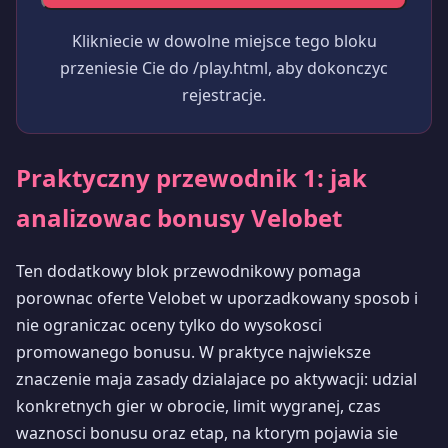
Klikniecie w dowolne miejsce tego bloku
przeniesie Cie do /play.html, aby dokonczyc
rejestracje.
Praktyczny przewodnik 1: jak
analizowac bonusy Velobet
Ten dodatkowy blok przewodnikowy pomaga
porownac oferte Velobet w uporzadkowany sposob i
nie ograniczac oceny tylko do wysokosci
promowanego bonusu. W praktyce najwieksze
znaczenie maja zasady dzialajace po aktywacji: udzial
konkretnych gier w obrocie, limit wygranej, czas
waznosci bonusu oraz etap, na ktorym pojawia sie