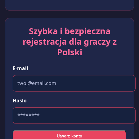
Szybka i bezpieczna
rejestracja dla graczy z
Polski
E-mail
Haslo
Utworz konto