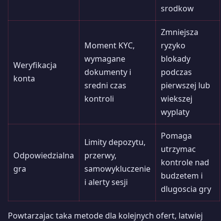
srodkow
Zmniejsza
Moment KYC,
ryzyko
wymagane
blokady
Weryfikacja
dokumenty i
podczas
konta
sredni czas
pierwszej lub
kontroli
wiekszej
wyplaty
Pomaga
Limity depozytu,
utrzymac
Odpowiedzialna
przerwy,
kontrole nad
gra
samowykluczenie
budzetem i
i alerty sesji
dlugoscia gry
Powtarzajac taka metode dla kolejnych ofert, latwiej