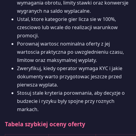
wymagania obrotu, limity stawki oraz konwersje
wygranych na saldo wyplacalne.
Ustal, ktore kategorie gier licza sie w 100%,
czesciowo lub wcale do realizacji warunkow
promocji.
Porownaj wartosc nominalna oferty z jej
wartoscia praktyczna po uwzglednieniu czasu,
limitow oraz maksymalnej wyplaty.
Zweryfikuj, kiedy operator wymaga KYC i jakie
dokumenty warto przygotowac jeszcze przed
pierwsza wyplata.
Stosuj stale kryteria porownania, aby decyzje o
budzecie i ryzyku byly spojne przy roznych
markach.
Tabela szybkiej oceny oferty