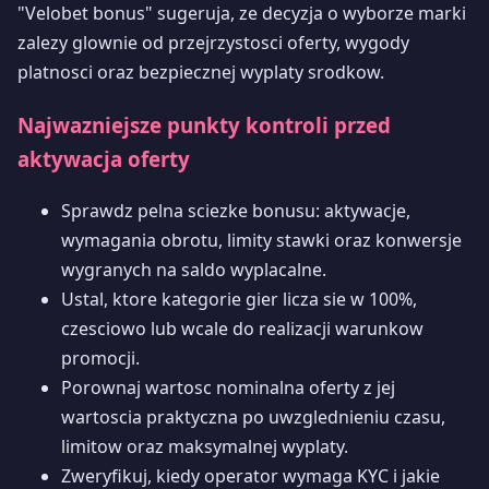
"Velobet bonus" sugeruja, ze decyzja o wyborze marki
zalezy glownie od przejrzystosci oferty, wygody
platnosci oraz bezpiecznej wyplaty srodkow.
Najwazniejsze punkty kontroli przed
aktywacja oferty
Sprawdz pelna sciezke bonusu: aktywacje,
wymagania obrotu, limity stawki oraz konwersje
wygranych na saldo wyplacalne.
Ustal, ktore kategorie gier licza sie w 100%,
czesciowo lub wcale do realizacji warunkow
promocji.
Porownaj wartosc nominalna oferty z jej
wartoscia praktyczna po uwzglednieniu czasu,
limitow oraz maksymalnej wyplaty.
Zweryfikuj, kiedy operator wymaga KYC i jakie