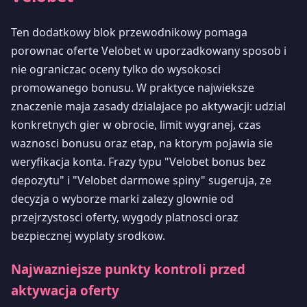
Ten dodatkowy blok przewodnikowy pomaga
porownac oferte Velobet w uporzadkowany sposob i
nie ograniczac oceny tylko do wysokosci
promowanego bonusu. W praktyce najwieksze
znaczenie maja zasady dzialajace po aktywacji: udzial
konkretnych gier w obrocie, limit wygranej, czas
waznosci bonusu oraz etap, na ktorym pojawia sie
weryfikacja konta. Frazy typu "Velobet bonus bez
depozytu" i "Velobet darmowe spiny" sugeruja, ze
decyzja o wyborze marki zalezy glownie od
przejrzystosci oferty, wygody platnosci oraz
bezpiecznej wyplaty srodkow.
Najwazniejsze punkty kontroli przed
aktywacja oferty