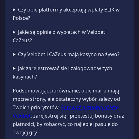
Czy obie platformy akceptują wpłaty BLIK w
Polsce?
Jakie są opinie o wypłatach w Velobet i
CaZeus?
Czy Velobet i CaZeus mają kasyno na żywo?
Jak zarejestrować się i zalogować w tych
kasynach?
Podsumowując porównanie, obie marki mają
mocne strony, ale ostateczny wybór zależy od
Twoich priorytetów.
Sprawdź aktualną ofertę
Velobet
, zarejestruj się i przetestuj bonusy oraz
płatności, by zobaczyć, co najlepiej pasuje do
Twojej gry.