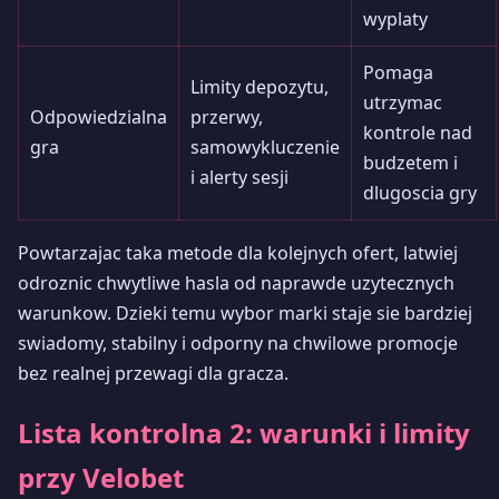
wyplaty
Pomaga
Limity depozytu,
utrzymac
Odpowiedzialna
przerwy,
kontrole nad
gra
samowykluczenie
budzetem i
i alerty sesji
dlugoscia gry
Powtarzajac taka metode dla kolejnych ofert, latwiej
odroznic chwytliwe hasla od naprawde uzytecznych
warunkow. Dzieki temu wybor marki staje sie bardziej
swiadomy, stabilny i odporny na chwilowe promocje
bez realnej przewagi dla gracza.
Lista kontrolna 2: warunki i limity
przy Velobet