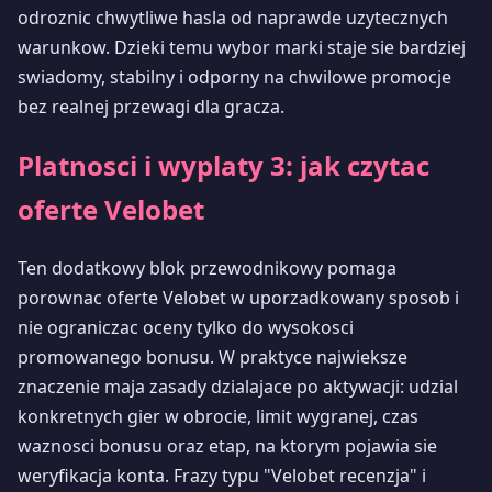
odroznic chwytliwe hasla od naprawde uzytecznych
warunkow. Dzieki temu wybor marki staje sie bardziej
swiadomy, stabilny i odporny na chwilowe promocje
bez realnej przewagi dla gracza.
Platnosci i wyplaty 3: jak czytac
oferte Velobet
Ten dodatkowy blok przewodnikowy pomaga
porownac oferte Velobet w uporzadkowany sposob i
nie ograniczac oceny tylko do wysokosci
promowanego bonusu. W praktyce najwieksze
znaczenie maja zasady dzialajace po aktywacji: udzial
konkretnych gier w obrocie, limit wygranej, czas
waznosci bonusu oraz etap, na ktorym pojawia sie
weryfikacja konta. Frazy typu "Velobet recenzja" i