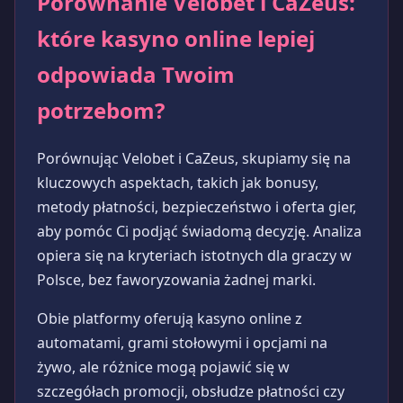
Porównanie Velobet i CaZeus:
które kasyno online lepiej
odpowiada Twoim
potrzebom?
Porównując Velobet i CaZeus, skupiamy się na
kluczowych aspektach, takich jak bonusy,
metody płatności, bezpieczeństwo i oferta gier,
aby pomóc Ci podjąć świadomą decyzję. Analiza
opiera się na kryteriach istotnych dla graczy w
Polsce, bez faworyzowania żadnej marki.
Obie platformy oferują kasyno online z
automatami, grami stołowymi i opcjami na
żywo, ale różnice mogą pojawić się w
szczegółach promocji, obsłudze płatności czy