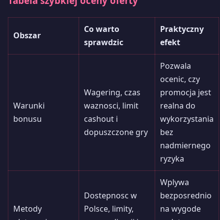
Tabela szybkiej oceny oferty
Co warto
Praktyczny
Obszar
sprawdzic
efekt
Pozwala
ocenic, czy
Wagering, czas
promocja jest
Warunki
waznosci, limit
realna do
bonusu
cashout i
wykorzystania
dopuszczone gry
bez
nadmiernego
ryzyka
Wplywa
Dostepnosc w
bezposrednio
Metody
Polsce, limity,
na wygode