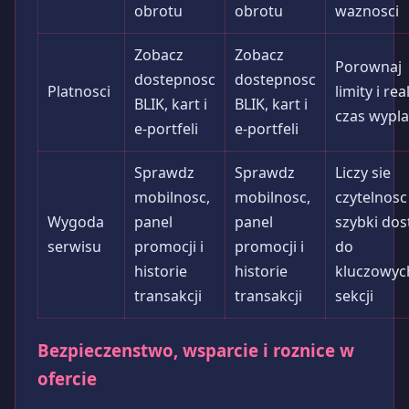
obrotu
obrotu
waznosci
Zobacz
Zobacz
Porownaj
dostepnosc
dostepnosc
Platnosci
limity i rea
BLIK, kart i
BLIK, kart i
czas wypla
e-portfeli
e-portfeli
Sprawdz
Sprawdz
Liczy sie
mobilnosc,
mobilnosc,
czytelnosc 
Wygoda
panel
panel
szybki dos
serwisu
promocji i
promocji i
do
historie
historie
kluczowyc
transakcji
transakcji
sekcji
Bezpieczenstwo, wsparcie i roznice w
ofercie