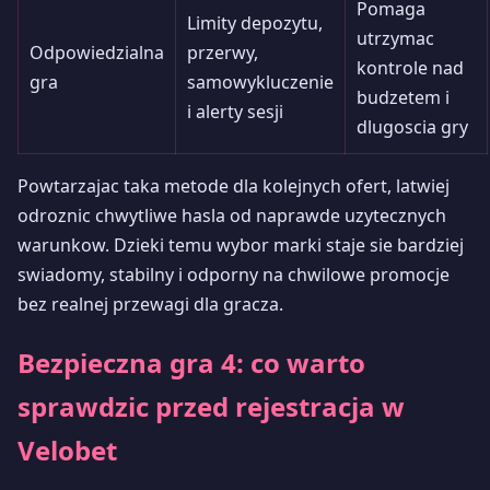
Pomaga
Limity depozytu,
utrzymac
Odpowiedzialna
przerwy,
kontrole nad
gra
samowykluczenie
budzetem i
i alerty sesji
dlugoscia gry
Powtarzajac taka metode dla kolejnych ofert, latwiej
odroznic chwytliwe hasla od naprawde uzytecznych
warunkow. Dzieki temu wybor marki staje sie bardziej
swiadomy, stabilny i odporny na chwilowe promocje
bez realnej przewagi dla gracza.
Bezpieczna gra 4: co warto
sprawdzic przed rejestracja w
Velobet