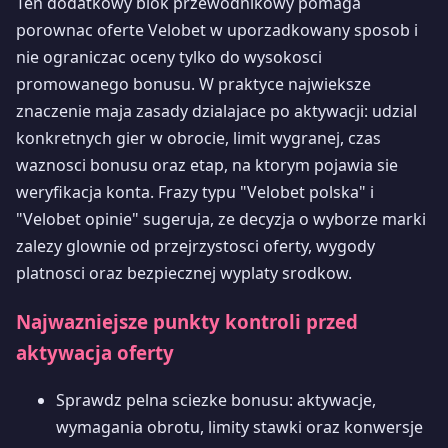
Ten dodatkowy blok przewodnikowy pomaga
porownac oferte Velobet w uporzadkowany sposob i
nie ograniczac oceny tylko do wysokosci
promowanego bonusu. W praktyce najwieksze
znaczenie maja zasady dzialajace po aktywacji: udzial
konkretnych gier w obrocie, limit wygranej, czas
waznosci bonusu oraz etap, na ktorym pojawia sie
weryfikacja konta. Frazy typu "Velobet polska" i
"Velobet opinie" sugeruja, ze decyzja o wyborze marki
zalezy glownie od przejrzystosci oferty, wygody
platnosci oraz bezpiecznej wyplaty srodkow.
Najwazniejsze punkty kontroli przed
aktywacja oferty
Sprawdz pelna sciezke bonusu: aktywacje,
wymagania obrotu, limity stawki oraz konwersje