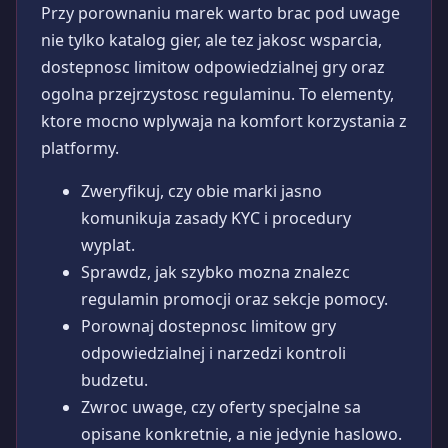
Przy porownaniu marek warto brac pod uwage
nie tylko katalog gier, ale tez jakosc wsparcia,
dostepnosc limitow odpowiedzialnej gry oraz
ogolna przejrzystosc regulaminu. To elementy,
ktore mocno wplywaja na komfort korzystania z
platformy.
Zweryfikuj, czy obie marki jasno
komunikuja zasady KYC i procedury
wyplat.
Sprawdz, jak szybko mozna znalezc
regulamin promocji oraz sekcje pomocy.
Porownaj dostepnosc limitow gry
odpowiedzialnej i narzedzi kontroli
budzetu.
Zwroc uwage, czy oferty specjalne sa
opisane konkretnie, a nie jedynie haslowo.