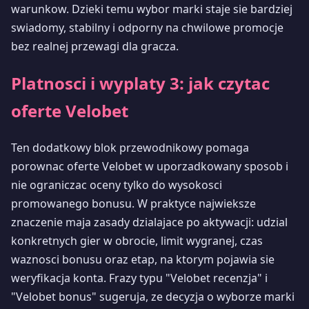
warunkow. Dzieki temu wybor marki staje sie bardziej
swiadomy, stabilny i odporny na chwilowe promocje
bez realnej przewagi dla gracza.
Platnosci i wyplaty 3: jak czytac
oferte Velobet
Ten dodatkowy blok przewodnikowy pomaga
porownac oferte Velobet w uporzadkowany sposob i
nie ograniczac oceny tylko do wysokosci
promowanego bonusu. W praktyce najwieksze
znaczenie maja zasady dzialajace po aktywacji: udzial
konkretnych gier w obrocie, limit wygranej, czas
waznosci bonusu oraz etap, na ktorym pojawia sie
weryfikacja konta. Frazy typu "Velobet recenzja" i
"Velobet bonus" sugeruja, ze decyzja o wyborze marki