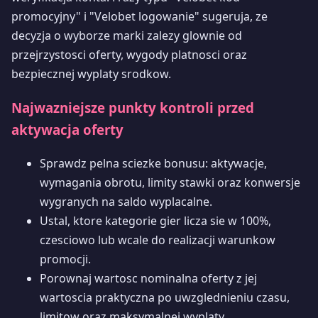
promocyjny" i "Velobet logowanie" sugeruja, ze
decyzja o wyborze marki zalezy glownie od
przejrzystosci oferty, wygody platnosci oraz
bezpiecznej wyplaty srodkow.
Najwazniejsze punkty kontroli przed
aktywacja oferty
Sprawdz pelna sciezke bonusu: aktywacje,
wymagania obrotu, limity stawki oraz konwersje
wygranych na saldo wyplacalne.
Ustal, ktore kategorie gier licza sie w 100%,
czesciowo lub wcale do realizacji warunkow
promocji.
Porownaj wartosc nominalna oferty z jej
wartoscia praktyczna po uwzglednieniu czasu,
limitow oraz maksymalnej wyplaty.