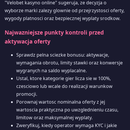
"Velobet kasyno online" sugeruja, ze decyzja o
wyborze marki zalezy glownie od przejrzystosci oferty,
wygody platnosci oraz bezpiecznej wyplaty srodkow.
Najwazniejsze punkty kontroli przed
aktywacja oferty
Sprawdz pelna sciezke bonusu: aktywacje,
wymagania obrotu, limity stawki oraz konwersje
wygranych na saldo wyplacalne.
Ustal, ktore kategorie gier licza sie w 100%,
czesciowo lub wcale do realizacji warunkow
promocji.
Porownaj wartosc nominalna oferty z jej
wartoscia praktyczna po uwzglednieniu czasu,
limitow oraz maksymalnej wyplaty.
Zweryfikuj, kiedy operator wymaga KYC i jakie