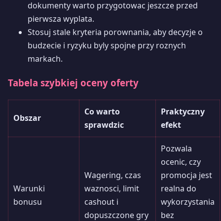
dokumenty warto przygotowac jeszcze przed
pierwsza wyplata.
Stosuj stale kryteria porownania, aby decyzje o
budzecie i ryzyku byly spojne przy roznych
markach.
Tabela szybkiej oceny oferty
Co warto
Praktyczny
Obszar
sprawdzic
efekt
Pozwala
ocenic, czy
Wagering, czas
promocja jest
Warunki
waznosci, limit
realna do
bonusu
cashout i
wykorzystania
dopuszczone gry
bez