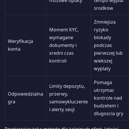
mozliwe oplaty
tempo wyplat
srodkow
Zmniejsza
Moment KYC,
ryzyko
wymagane
blokady
Weryfikacja
dokumenty i
podczas
konta
sredni czas
pierwszej lub
kontroli
wiekszej
wyplaty
Pomaga
Limity depozytu,
utrzymac
Odpowiedzialna
przerwy,
kontrole nad
gra
samowykluczenie
budzetem i
i alerty sesji
dlugoscia gry
Powtarzajac taka metode dla kolejnych ofert, latwiej