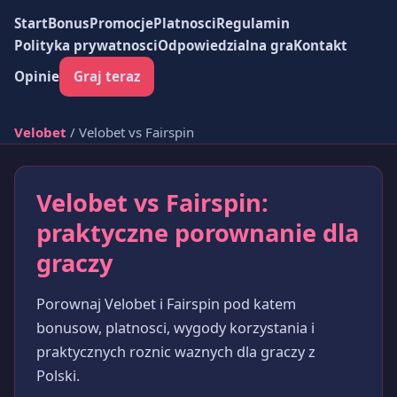
Start
Bonus
Promocje
Platnosci
Regulamin
Polityka prywatnosci
Odpowiedzialna gra
Kontakt
Opinie
Graj teraz
Velobet
/ Velobet vs Fairspin
Velobet vs Fairspin:
praktyczne porownanie dla
graczy
Porownaj Velobet i Fairspin pod katem
bonusow, platnosci, wygody korzystania i
praktycznych roznic waznych dla graczy z
Polski.