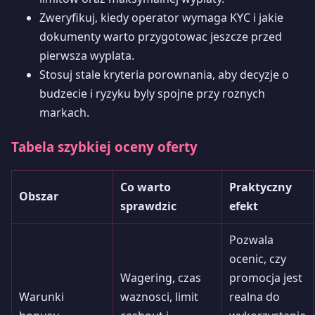
Zweryfikuj, kiedy operator wymaga KYC i jakie
dokumenty warto przygotowac jeszcze przed
pierwsza wyplata.
Stosuj stale kryteria porownania, aby decyzje o
budzecie i ryzyku byly spojne przy roznych
markach.
Tabela szybkiej oceny oferty
Co warto
Praktyczny
Obszar
sprawdzic
efekt
Pozwala
ocenic, czy
Wagering, czas
promocja jest
Warunki
waznosci, limit
realna do