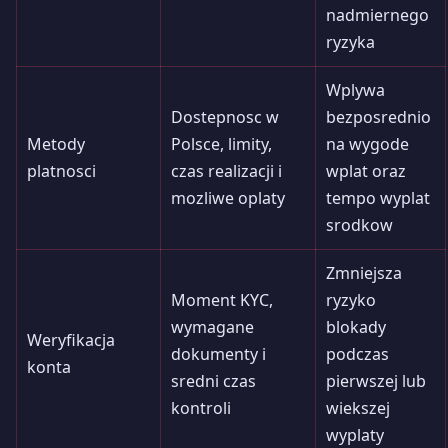
nadmiernego
ryzyka
Wplywa
Dostepnosc w
bezposrednio
Metody
Polsce, limity,
na wygode
platnosci
czas realizacji i
wplat oraz
mozliwe oplaty
tempo wyplat
srodkow
Zmniejsza
Moment KYC,
ryzyko
wymagane
blokady
Weryfikacja
dokumenty i
podczas
konta
sredni czas
pierwszej lub
kontroli
wiekszej
wyplaty