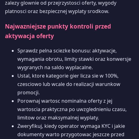
zalezy glownie od przejrzystosci oferty, wygody
platnosci oraz bezpiecznej wyplaty srodkow.
Najwazniejsze punkty kontroli przed
aktywacja oferty
Sprawdz pelna sciezke bonusu: aktywacje,
wymagania obrotu, limity stawki oraz konwersje
wygranych na saldo wyplacalne.
Ustal, ktore kategorie gier licza sie w 100%,
czesciowo lub wcale do realizacji warunkow
promocji.
Porownaj wartosc nominalna oferty z jej
wartoscia praktyczna po uwzglednieniu czasu,
limitow oraz maksymalnej wyplaty.
Zweryfikuj, kiedy operator wymaga KYC i jakie
dokumenty warto przygotowac jeszcze przed