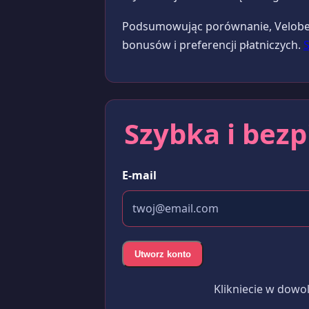
Podsumowując porównanie, Velobet i
bonusów i preferencji płatniczych.
S
Szybka i bezp
E-mail
Utworz konto
Klikniecie w dowol