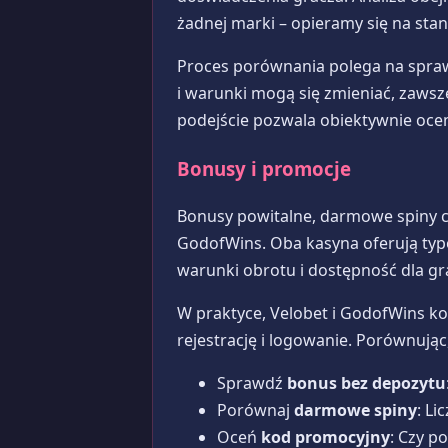
żadnej marki – opieramy się na st
Proces porównania polega na sprawd
i warunki mogą się zmieniać, zawsz
podejście pozwala obiektywnie oce
Bonusy i promocje
Bonusy powitalne, darmowe spiny c
GodofWins. Oba kasyna oferują typo
warunki obrotu i dostępność dla gra
W praktyce, Velobet i GodofWins k
rejestrację i logowanie. Porównując
Sprawdź
bonus bez depozytu
Porównaj
darmowe spiny
: Li
Oceń
kod promocyjny
: Czy p