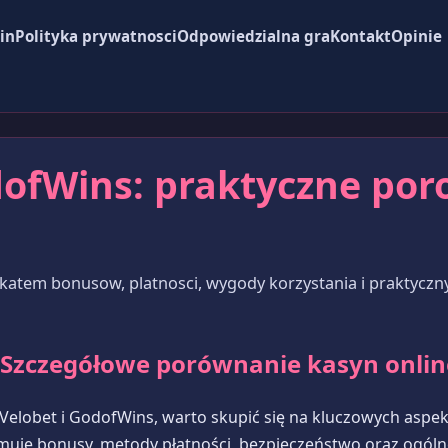
in
Polityka prywatnosci
Odpowiedzialna gra
Kontakt
Opinie
dofWins: praktyczne por
atem bonusow, platnosci, wygody korzystania i praktyczny
 Szczegółowe porównanie kasyn online 
Velobet i GodofWins, warto skupić się na kluczowych aspek
jmuje bonusy, metody płatności, bezpieczeństwo oraz ogól