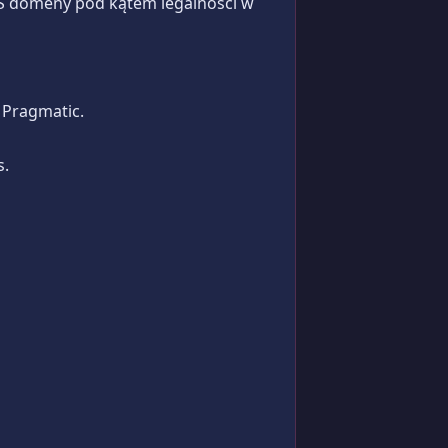
S domeny pod kątem legalności w
y Pragmatic.
s.