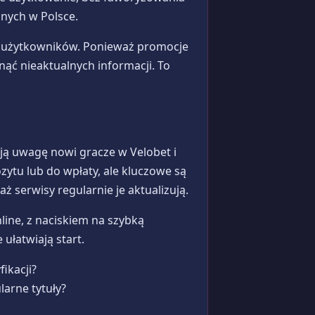
nych w Polsce.
nii użytkowników. Ponieważ promocje
ąć nieaktualnych informacji. To
ją uwagę nowi gracze w Velobet i
ytu lub do wpłaty, ale kluczowe są
 serwisy regularnie je aktualizują.
ine, z naciskiem na szybką
ułatwiają start.
ikacji?
larne tytuły?