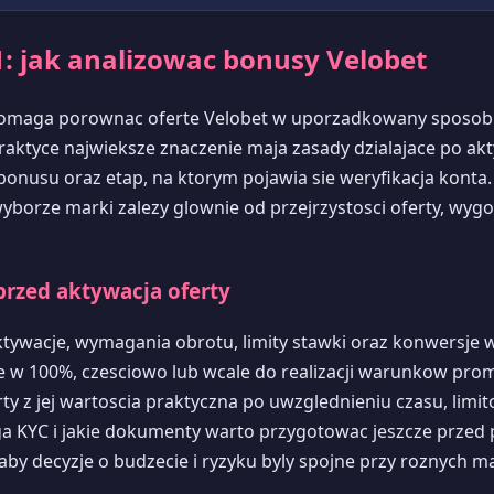
: jak analizowac bonusy Velobet
maga porownac oferte Velobet w uporzadkowany sposob i 
tyce najwieksze znaczenie maja zasady dzialajace po akty
 bonusu oraz etap, na ktorym pojawia sie weryfikacja konta.
wyborze marki zalezy glownie od przejrzystosci oferty, wyg
przed aktywacja oferty
tywacje, wymagania obrotu, limity stawki oraz konwersje 
 sie w 100%, czesciowo lub wcale do realizacji warunkow prom
y z jej wartoscia praktyczna po uwzglednieniu czasu, limi
a KYC i jakie dokumenty warto przygotowac jeszcze przed 
 aby decyzje o budzecie i ryzyku byly spojne przy roznych m