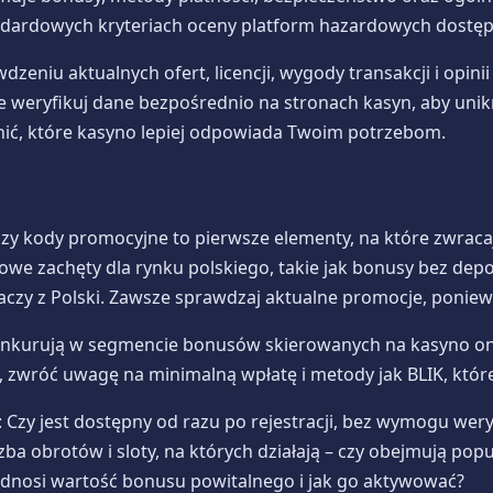
andardowych kryteriach oceny platform hazardowych dostęp
zeniu aktualnych ofert, licencji, wygody transakcji i opi
e weryfikuj dane bezpośrednio na stronach kasyn, aby unikn
nić, które kasyno lepiej odpowiada Twoim potrzebom.
zy kody promocyjne to pierwsze elementy, na które zwraca
we zachęty dla rynku polskiego, takie jak bonusy bez depoz
czy z Polski. Zawsze sprawdzaj aktualne promocje, ponieważ
onkurują w segmencie bonusów skierowanych na kasyno onl
, zwróć uwagę na minimalną wpłatę i metody jak BLIK, które 
: Czy jest dostępny od razu po rejestracji, bez wymogu weryf
czba obrotów i sloty, na których działają – czy obejmują popu
odnosi wartość bonusu powitalnego i jak go aktywować?