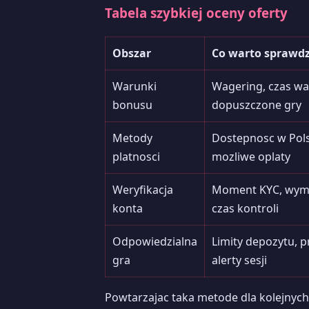
Tabela szybkiej oceny oferty
Obszar
Co warto sprawdz
Warunki
Wagering, czas waz
bonusu
dopuszczone gry
Metody
Dostepnosc w Polsce
platnosci
mozliwe oplaty
Weryfikacja
Moment KYC, wyma
konta
czas kontroli
Odpowiedzialna
Limity depozytu, 
gra
alerty sesji
Powtarzajac taka metode dla kolejnych