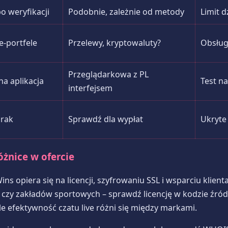
o weryfikacji
Podobnie, zależnie od metody
Limit 
 e-portfele
Przelewy, kryptowaluty?
Obsług
Przeglądarkowa z PL
a aplikacja
Test n
interfejsem
brak
Sprawdź dla wypłat
Ukryte
óżnice w ofercie
s opiera się na licencji, szyfrowaniu SSL i wsparciu klien
o czy zakładów sportowych – sprawdź licencję w kodzie źród
le efektywność czatu live różni się między markami.