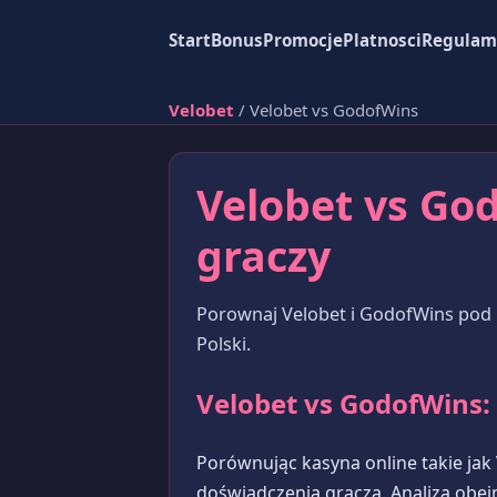
Start
Bonus
Promocje
Platnosci
Regulam
Velobet
/ Velobet vs GodofWins
Velobet vs Go
graczy
Porownaj Velobet i GodofWins pod k
Polski.
Velobet vs GodofWins:
Porównując kasyna online takie jak 
doświadczenia gracza. Analiza obe