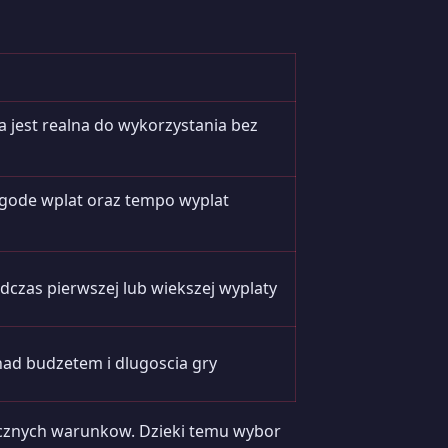
a jest realna do wykorzystania bez
gode wplat oraz tempo wyplat
dczas pierwszej lub wiekszej wyplaty
ad budzetem i dlugoscia gry
tecznych warunkow. Dzieki temu wybor