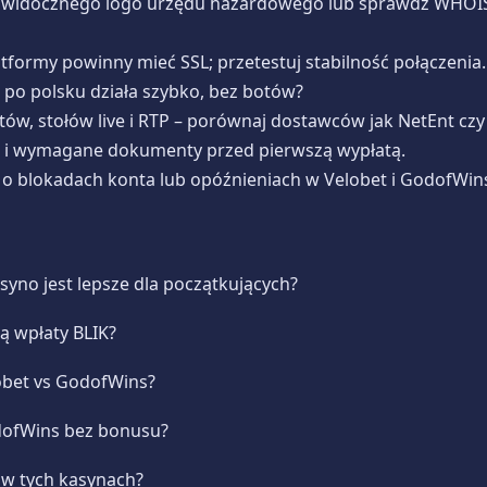
j widocznego logo urzędu hazardowego lub sprawdź WHOI
atformy powinny mieć SSL; przetestuj stabilność połączenia.
ve po polsku działa szybko, bez botów?
lotów, stołów live i RTP – porównaj dostawców jak NetEnt cz
s i wymagane dokumenty przed pierwszą wypłatą.
ji o blokadach konta lub opóźnieniach w Velobet i GodofWin
syno jest lepsze dla początkujących?
ą wpłaty BLIK?
lobet vs GodofWins?
dofWins bez bonusu?
ć w tych kasynach?