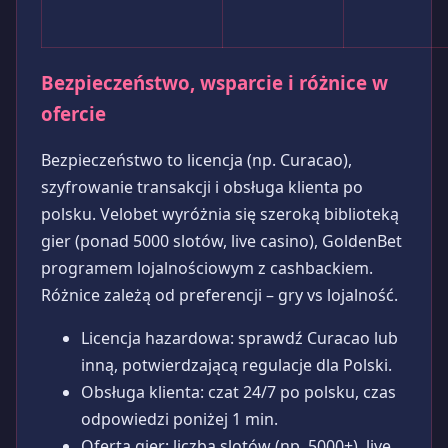
Bezpieczeństwo, wsparcie i różnice w
ofercie
Bezpieczeństwo to licencja (np. Curacao),
szyfrowanie transakcji i obsługa klienta po
polsku. Velobet wyróżnia się szeroką biblioteką
gier (ponad 5000 slotów, live casino), GoldenBet
programem lojalnościowym z cashbackiem.
Różnice zależą od preferencji – gry vs lojalność.
Licencja hazardowa: sprawdź Curacao lub
inną, potwierdzającą regulacje dla Polski.
Obsługa klienta: czat 24/7 po polsku, czas
odpowiedzi poniżej 1 min.
Oferta gier: liczba slotów (np. 5000+), live