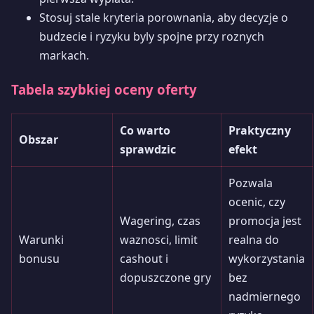
Stosuj stale kryteria porownania, aby decyzje o
budzecie i ryzyku byly spojne przy roznych
markach.
Tabela szybkiej oceny oferty
Co warto
Praktyczny
Obszar
sprawdzic
efekt
Pozwala
ocenic, czy
Wagering, czas
promocja jest
Warunki
waznosci, limit
realna do
bonusu
cashout i
wykorzystania
dopuszczone gry
bez
nadmiernego