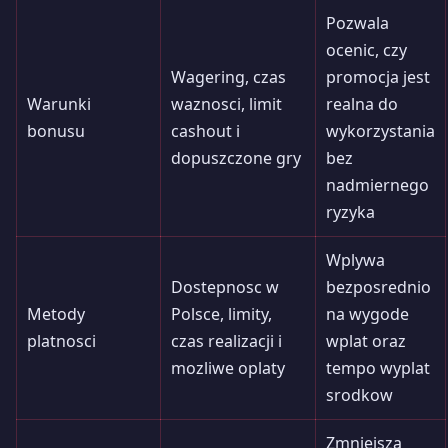
Pozwala
ocenic, czy
Wagering, czas
promocja jest
Warunki
waznosci, limit
realna do
bonusu
cashout i
wykorzystania
dopuszczone gry
bez
nadmiernego
ryzyka
Wplywa
Dostepnosc w
bezposrednio
Metody
Polsce, limity,
na wygode
platnosci
czas realizacji i
wplat oraz
mozliwe oplaty
tempo wyplat
srodkow
Zmniejsza