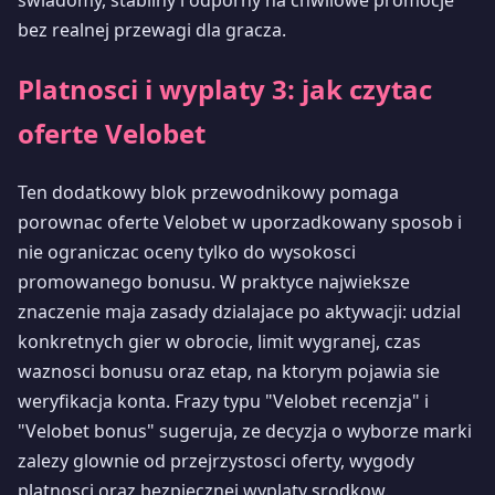
swiadomy, stabilny i odporny na chwilowe promocje
bez realnej przewagi dla gracza.
Platnosci i wyplaty 3: jak czytac
oferte Velobet
Ten dodatkowy blok przewodnikowy pomaga
porownac oferte Velobet w uporzadkowany sposob i
nie ograniczac oceny tylko do wysokosci
promowanego bonusu. W praktyce najwieksze
znaczenie maja zasady dzialajace po aktywacji: udzial
konkretnych gier w obrocie, limit wygranej, czas
waznosci bonusu oraz etap, na ktorym pojawia sie
weryfikacja konta. Frazy typu "Velobet recenzja" i
"Velobet bonus" sugeruja, ze decyzja o wyborze marki
zalezy glownie od przejrzystosci oferty, wygody
platnosci oraz bezpiecznej wyplaty srodkow.