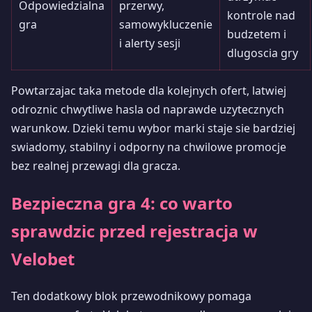
Odpowiedzialna
przerwy,
kontrole nad
gra
samowykluczenie
budzetem i
i alerty sesji
dlugoscia gry
Powtarzajac taka metode dla kolejnych ofert, latwiej
odroznic chwytliwe hasla od naprawde uzytecznych
warunkow. Dzieki temu wybor marki staje sie bardziej
swiadomy, stabilny i odporny na chwilowe promocje
bez realnej przewagi dla gracza.
Bezpieczna gra 4: co warto
sprawdzic przed rejestracja w
Velobet
Ten dodatkowy blok przewodnikowy pomaga