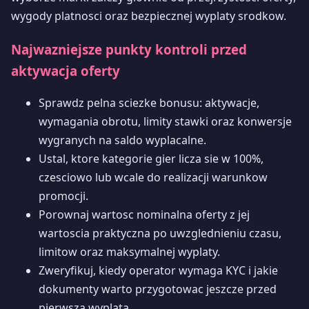
wygody platnosci oraz bezpiecznej wyplaty srodkow.
Najwazniejsze punkty kontroli przed
aktywacja oferty
Sprawdz pelna sciezke bonusu: aktywacje,
wymagania obrotu, limity stawki oraz konwersje
wygranych na saldo wyplacalne.
Ustal, ktore kategorie gier licza sie w 100%,
czesciowo lub wcale do realizacji warunkow
promocji.
Porownaj wartosc nominalna oferty z jej
wartoscia praktyczna po uwzglednieniu czasu,
limitow oraz maksymalnej wyplaty.
Zweryfikuj, kiedy operator wymaga KYC i jakie
dokumenty warto przygotowac jeszcze przed
pierwsza wyplata.