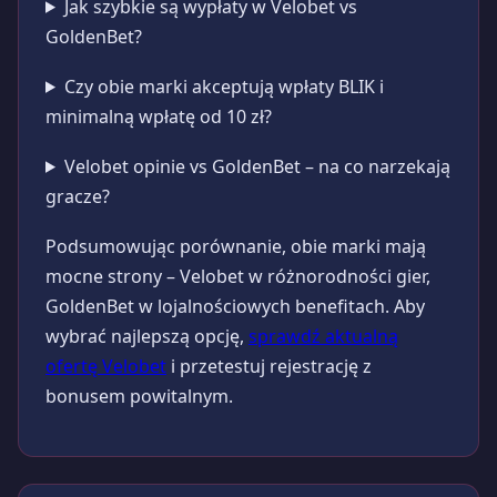
Jak szybkie są wypłaty w Velobet vs
GoldenBet?
Czy obie marki akceptują wpłaty BLIK i
minimalną wpłatę od 10 zł?
Velobet opinie vs GoldenBet – na co narzekają
gracze?
Podsumowując porównanie, obie marki mają
mocne strony – Velobet w różnorodności gier,
GoldenBet w lojalnościowych benefitach. Aby
wybrać najlepszą opcję,
sprawdź aktualną
ofertę Velobet
i przetestuj rejestrację z
bonusem powitalnym.