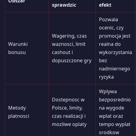
Obszar
sprawdzic
efekt
Pozwala
ocenic, czy
Wagering, czas
promocja jest
Warunki
waznosci, limit
realna do
bonusu
cashout i
wykorzystania
dopuszczone gry
bez
nadmiernego
ryzyka
Wplywa
Dostepnosc w
bezposrednio
Metody
Polsce, limity,
na wygode
platnosci
czas realizacji i
wplat oraz
mozliwe oplaty
tempo wyplat
srodkow