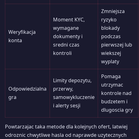
Zmniejsza
Moment KYC,
ryzyko
wymagane
blokady
Weryfikacja
dokumenty i
podczas
konta
sredni czas
pierwszej lub
kontroli
wiekszej
wyplaty
Pomaga
Limity depozytu,
utrzymac
Odpowiedzialna
przerwy,
kontrole nad
gra
samowykluczenie
budzetem i
i alerty sesji
dlugoscia gry
Powtarzajac taka metode dla kolejnych ofert, latwiej
odroznic chwytliwe hasla od naprawde uzytecznych