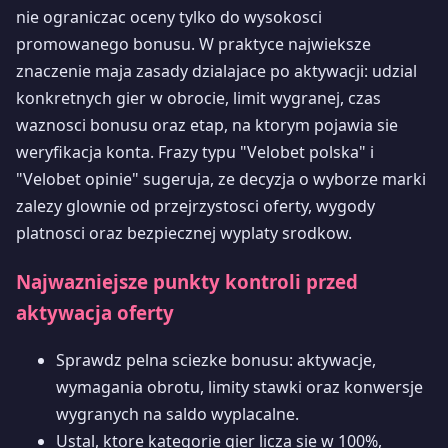
nie ograniczac oceny tylko do wysokosci
promowanego bonusu. W praktyce najwieksze
znaczenie maja zasady dzialajace po aktywacji: udzial
konkretnych gier w obrocie, limit wygranej, czas
waznosci bonusu oraz etap, na ktorym pojawia sie
weryfikacja konta. Frazy typu "Velobet polska" i
"Velobet opinie" sugeruja, ze decyzja o wyborze marki
zalezy glownie od przejrzystosci oferty, wygody
platnosci oraz bezpiecznej wyplaty srodkow.
Najwazniejsze punkty kontroli przed
aktywacja oferty
Sprawdz pelna sciezke bonusu: aktywacje,
wymagania obrotu, limity stawki oraz konwersje
wygranych na saldo wyplacalne.
Ustal, ktore kategorie gier licza sie w 100%,