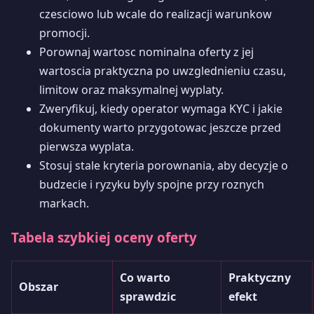
czesciowo lub wcale do realizacji warunkow
promocji.
Porownaj wartosc nominalna oferty z jej
wartoscia praktyczna po uwzglednieniu czasu,
limitow oraz maksymalnej wyplaty.
Zweryfikuj, kiedy operator wymaga KYC i jakie
dokumenty warto przygotowac jeszcze przed
pierwsza wyplata.
Stosuj stale kryteria porownania, aby decyzje o
budzecie i ryzyku byly spojne przy roznych
markach.
Tabela szybkiej oceny oferty
Co warto
Praktyczny
Obszar
sprawdzic
efekt