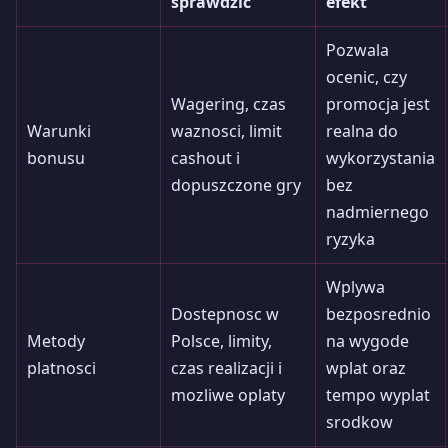
sprawdzic
efekt
Pozwala
ocenic, czy
Wagering, czas
promocja jest
Warunki
waznosci, limit
realna do
bonusu
cashout i
wykorzystania
dopuszczone gry
bez
nadmiernego
ryzyka
Wplywa
Dostepnosc w
bezposrednio
Metody
Polsce, limity,
na wygode
platnosci
czas realizacji i
wplat oraz
mozliwe oplaty
tempo wyplat
srodkow