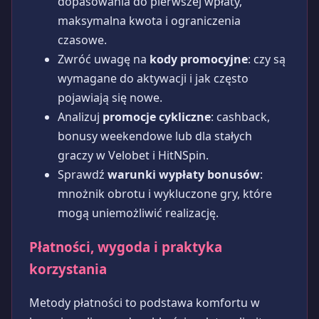
dopasowania do pierwszej wpłaty,
maksymalna kwota i ograniczenia
czasowe.
Zwróć uwagę na
kody promocyjne
: czy są
wymagane do aktywacji i jak często
pojawiają się nowe.
Analizuj
promocje cykliczne
: cashback,
bonusy weekendowe lub dla stałych
graczy w Velobet i HitNSpin.
Sprawdź
warunki wypłaty bonusów
:
mnożnik obrotu i wykluczone gry, które
mogą uniemożliwić realizację.
Płatności, wygoda i praktyka
korzystania
Metody płatności to podstawa komfortu w