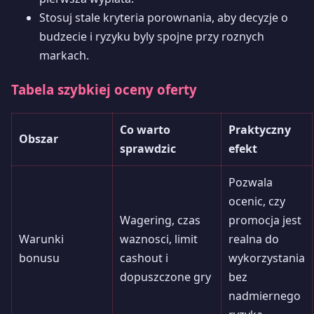
Stosuj stale kryteria porownania, aby decyzje o
budzecie i ryzyku byly spojne przy roznych
markach.
Tabela szybkiej oceny oferty
Co warto
Praktyczny
Obszar
sprawdzic
efekt
Pozwala
ocenic, czy
Wagering, czas
promocja jest
Warunki
waznosci, limit
realna do
bonusu
cashout i
wykorzystania
dopuszczone gry
bez
nadmiernego