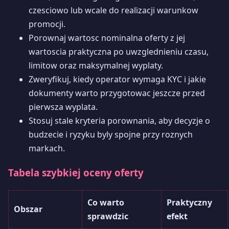
czesciowo lub wcale do realizacji warunkow
promocji.
Porownaj wartosc nominalna oferty z jej
wartoscia praktyczna po uwzglednieniu czasu,
limitow oraz maksymalnej wyplaty.
Zweryfikuj, kiedy operator wymaga KYC i jakie
dokumenty warto przygotowac jeszcze przed
pierwsza wyplata.
Stosuj stale kryteria porownania, aby decyzje o
budzecie i ryzyku byly spojne przy roznych
markach.
Tabela szybkiej oceny oferty
Co warto
Praktyczny
Obszar
sprawdzic
efekt