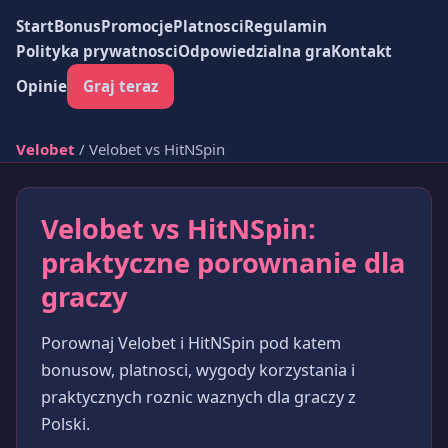
Start
Bonus
Promocje
Platnosci
Regulamin
Polityka prywatnosci
Odpowiedzialna gra
Kontakt
Opinie
Graj teraz
Velobet
/ Velobet vs HitNSpin
Velobet vs HitNSpin:
praktyczne porownanie dla
graczy
Porownaj Velobet i HitNSpin pod katem
bonusow, platnosci, wygody korzystania i
praktycznych roznic waznych dla graczy z
Polski.