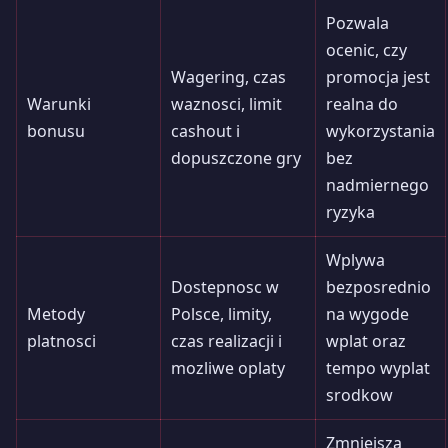
Pozwala
ocenic, czy
Wagering, czas
promocja jest
Warunki
waznosci, limit
realna do
bonusu
cashout i
wykorzystania
dopuszczone gry
bez
nadmiernego
ryzyka
Wplywa
Dostepnosc w
bezposrednio
Metody
Polsce, limity,
na wygode
platnosci
czas realizacji i
wplat oraz
mozliwe oplaty
tempo wyplat
srodkow
Zmniejsza