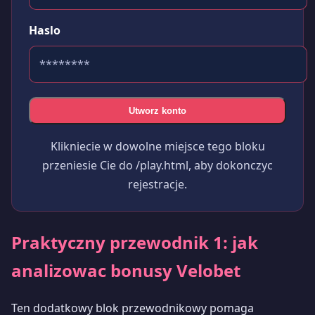
Haslo
Utworz konto
Klikniecie w dowolne miejsce tego bloku
przeniesie Cie do /play.html, aby dokonczyc
rejestracje.
Praktyczny przewodnik 1: jak
analizowac bonusy Velobet
Ten dodatkowy blok przewodnikowy pomaga