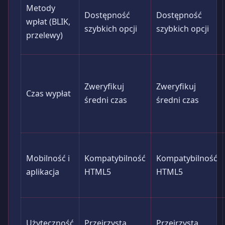
Metody
Dostępność
Dostępność
wpłat (BLIK,
szybkich opcji
szybkich opcji
przelewy)
Zweryfikuj
Zweryfikuj
Czas wypłat
średni czas
średni czas
Mobilność i
Kompatybilność
Kompatybilność
aplikacja
HTML5
HTML5
Użyteczność
Przejrzysta
Przejrzysta