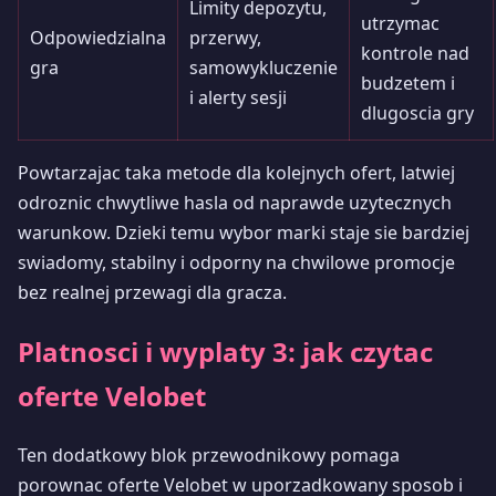
Limity depozytu,
utrzymac
Odpowiedzialna
przerwy,
kontrole nad
gra
samowykluczenie
budzetem i
i alerty sesji
dlugoscia gry
Powtarzajac taka metode dla kolejnych ofert, latwiej
odroznic chwytliwe hasla od naprawde uzytecznych
warunkow. Dzieki temu wybor marki staje sie bardziej
swiadomy, stabilny i odporny na chwilowe promocje
bez realnej przewagi dla gracza.
Platnosci i wyplaty 3: jak czytac
oferte Velobet
Ten dodatkowy blok przewodnikowy pomaga
porownac oferte Velobet w uporzadkowany sposob i