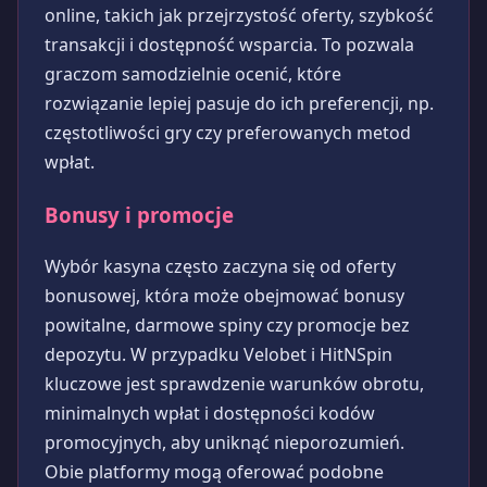
online, takich jak przejrzystość oferty, szybkość
transakcji i dostępność wsparcia. To pozwala
graczom samodzielnie ocenić, które
rozwiązanie lepiej pasuje do ich preferencji, np.
częstotliwości gry czy preferowanych metod
wpłat.
Bonusy i promocje
Wybór kasyna często zaczyna się od oferty
bonusowej, która może obejmować bonusy
powitalne, darmowe spiny czy promocje bez
depozytu. W przypadku Velobet i HitNSpin
kluczowe jest sprawdzenie warunków obrotu,
minimalnych wpłat i dostępności kodów
promocyjnych, aby uniknąć nieporozumień.
Obie platformy mogą oferować podobne