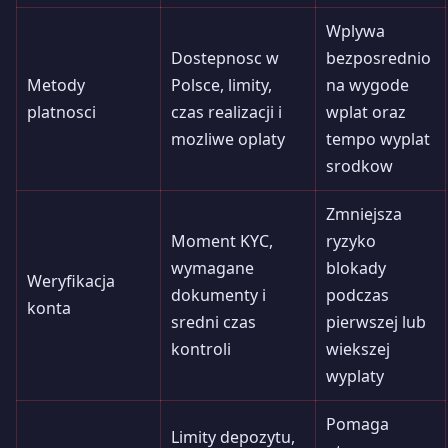
Wplywa
Dostepnosc w
bezposrednio
Metody
Polsce, limity,
na wygode
platnosci
czas realizacji i
wplat oraz
mozliwe oplaty
tempo wyplat
srodkow
Zmniejsza
Moment KYC,
ryzyko
wymagane
blokady
Weryfikacja
dokumenty i
podczas
konta
sredni czas
pierwszej lub
kontroli
wiekszej
wyplaty
Pomaga
Limity depozytu,