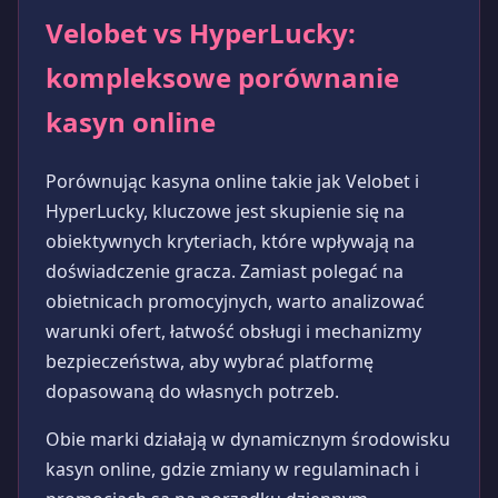
Velobet vs HyperLucky:
kompleksowe porównanie
kasyn online
Porównując kasyna online takie jak Velobet i
HyperLucky, kluczowe jest skupienie się na
obiektywnych kryteriach, które wpływają na
doświadczenie gracza. Zamiast polegać na
obietnicach promocyjnych, warto analizować
warunki ofert, łatwość obsługi i mechanizmy
bezpieczeństwa, aby wybrać platformę
dopasowaną do własnych potrzeb.
Obie marki działają w dynamicznym środowisku
kasyn online, gdzie zmiany w regulaminach i