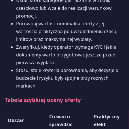
Ustal, ktore kategorie gier licza sie w 100%,
czesciowo lub wcale do realizacji warunkow
promocji.
Porownaj wartosc nominalna oferty z jej
wartoscia praktyczna po uwzglednieniu czasu,
limitow oraz maksymalnej wyplaty.
Zweryfikuj, kiedy operator wymaga KYC i jakie
dokumenty warto przygotowac jeszcze przed
pierwsza wyplata.
Stosuj stale kryteria porownania, aby decyzje o
budzecie i ryzyku byly spojne przy roznych
markach.
Tabela szybkiej oceny oferty
Co warto
Praktyczny
Obszar
sprawdzic
efekt