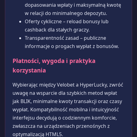
dopasowania wpłaty i maksymalną kwotę
w relacji do minimalnego depozytu.
Oferty cykliczne – reload bonusy lub
cashback dla stałych graczy.
Transparentność zasad – publiczne
informacje o progach wypłat z bonusów.
Płatności, wygoda i praktyka
korzystania
Wybierając między Velobet a HyperLucky, zwróć
uwagę na wsparcie dla szybkich metod wpłat
jak BLIK, minimalne kwoty transakcji oraz czasy
wypłat. Kompatybilność mobilna i intuicyjność
interfejsu decydują o codziennym komforcie,
zwłaszcza na urządzeniach przenośnych z
optymalizacją HTML5.