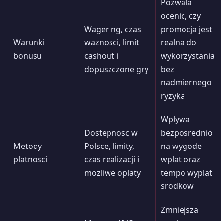
Pozwala
ocenic, czy
Wagering, czas
promocja jest
Warunki
waznosci, limit
realna do
bonusu
cashout i
wykorzystania
dopuszczone gry
bez
nadmiernego
ryzyka
Wplywa
Dostepnosc w
bezposrednio
Metody
Polsce, limity,
na wygode
platnosci
czas realizacji i
wplat oraz
mozliwe oplaty
tempo wyplat
srodkow
Zmniejsza