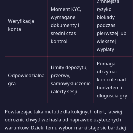
Zmniejsza
Moment KYC,
ryzyko
wymagane
blokady
Weryfikacja
dokumenty i
podczas
konta
sredni czas
pierwszej lub
kontroli
wiekszej
wyplaty
Pomaga
Limity depozytu,
utrzymac
Odpowiedzialna
przerwy,
kontrole nad
gra
samowykluczenie
budzetem i
i alerty sesji
dlugoscia gry
Powtarzajac taka metode dla kolejnych ofert, latwiej
odroznic chwytliwe hasla od naprawde uzytecznych
warunkow. Dzieki temu wybor marki staje sie bardziej