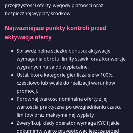
przejrzystosci oferty, wygody platnosci oraz
bezpiecznej wyplaty srodkow.
Najwazniejsze punkty kontroli przed
aktywacja oferty
Sprawdz pelna sciezke bonusu: aktywacje,
wymagania obrotu, limity stawki oraz konwersje
wygranych na saldo wyplacalne.
Ustal, ktore kategorie gier licza sie w 100%,
czesciowo lub wcale do realizacji warunkow
promocji.
Porownaj wartosc nominalna oferty z jej
wartoscia praktyczna po uwzglednieniu czasu,
limitow oraz maksymalnej wyplaty.
Zweryfikuj, kiedy operator wymaga KYC i jakie
dokumenty warto przygotowac jeszcze przed