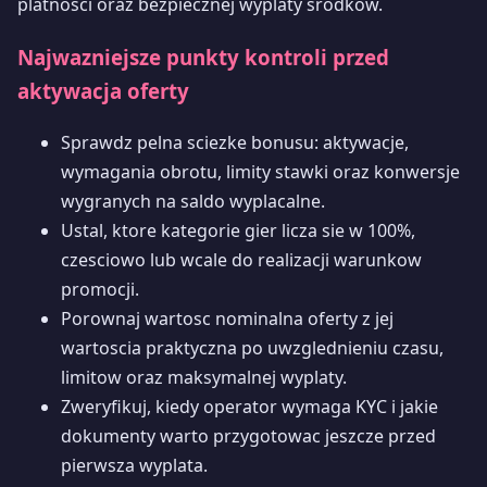
platnosci oraz bezpiecznej wyplaty srodkow.
Najwazniejsze punkty kontroli przed
aktywacja oferty
Sprawdz pelna sciezke bonusu: aktywacje,
wymagania obrotu, limity stawki oraz konwersje
wygranych na saldo wyplacalne.
Ustal, ktore kategorie gier licza sie w 100%,
czesciowo lub wcale do realizacji warunkow
promocji.
Porownaj wartosc nominalna oferty z jej
wartoscia praktyczna po uwzglednieniu czasu,
limitow oraz maksymalnej wyplaty.
Zweryfikuj, kiedy operator wymaga KYC i jakie
dokumenty warto przygotowac jeszcze przed
pierwsza wyplata.