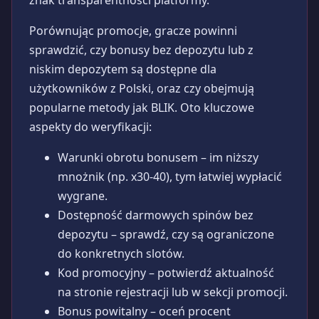
Porównując promocje, gracze powinni
sprawdzić, czy bonusy bez depozytu lub z
niskim depozytem są dostępne dla
użytkowników z Polski, oraz czy obejmują
popularne metody jak BLIK. Oto kluczowe
aspekty do weryfikacji:
Warunki obrotu bonusem – im niższy
mnożnik (np. x30-40), tym łatwiej wypłacić
wygrane.
Dostępność darmowych spinów bez
depozytu – sprawdź, czy są ograniczone
do konkretnych slotów.
Kod promocyjny – potwierdź aktualność
na stronie rejestracji lub w sekcji promocji.
Bonus powitalny – oceń procent