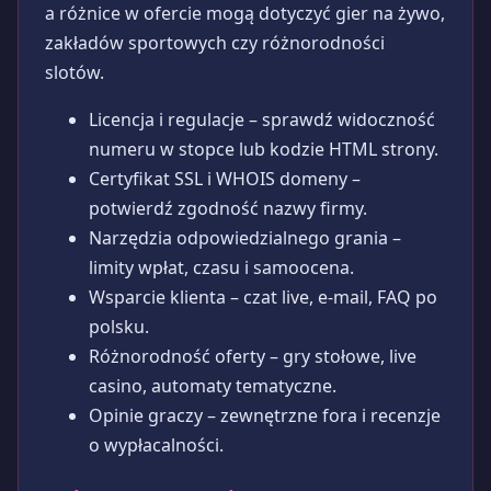
a różnice w ofercie mogą dotyczyć gier na żywo,
zakładów sportowych czy różnorodności
slotów.
Licencja i regulacje – sprawdź widoczność
numeru w stopce lub kodzie HTML strony.
Certyfikat SSL i WHOIS domeny –
potwierdź zgodność nazwy firmy.
Narzędzia odpowiedzialnego grania –
limity wpłat, czasu i samoocena.
Wsparcie klienta – czat live, e-mail, FAQ po
polsku.
Różnorodność oferty – gry stołowe, live
casino, automaty tematyczne.
Opinie graczy – zewnętrzne fora i recenzje
o wypłacalności.