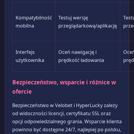
Kompatybilność
Testuj wersję
Test
mobilna
przeglądarkową/aplikację
prze
Interfejs
Oceń nawigację i
Oceń
użytkownika
prędkość ładowania
pręd
Bezpieczeństwo, wsparcie i różnice w
ofercie
Bezpieczeństwo w Velobet i HyperLucky zależy
od widoczności licencji, certyfikatu SSL oraz
opcji odpowiedzialnego grania. Wsparcie klienta
powinno być dostępne 24/7, najlepiej po polsku,