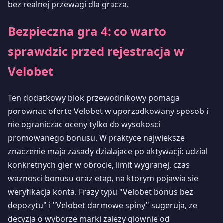
bez realnej przewagi dla gracza.
Bezpieczna gra 4: co warto
sprawdzic przed rejestracja w
Velobet
Ten dodatkowy blok przewodnikowy pomaga
porownac oferte Velobet w uporzadkowany sposob i
nie ograniczac oceny tylko do wysokosci
promowanego bonusu. W praktyce najwieksze
znaczenie maja zasady dzialajace po aktywacji: udzial
konkretnych gier w obrocie, limit wygranej, czas
waznosci bonusu oraz etap, na ktorym pojawia sie
weryfikacja konta. Frazy typu "Velobet bonus bez
depozytu" i "Velobet darmowe spiny" sugeruja, ze
decyzja o wyborze marki zalezy glownie od