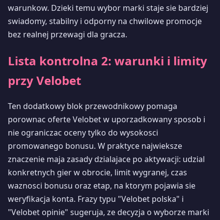
warunkow. Dzieki temu wybor marki staje sie bardziej
swiadomy, stabilny i odporny na chwilowe promocje
bez realnej przewagi dla gracza.
Lista kontrolna 2: warunki i limity
przy Velobet
Ten dodatkowy blok przewodnikowy pomaga
porownac oferte Velobet w uporzadkowany sposob i
nie ograniczac oceny tylko do wysokosci
promowanego bonusu. W praktyce najwieksze
znaczenie maja zasady dzialajace po aktywacji: udzial
konkretnych gier w obrocie, limit wygranej, czas
waznosci bonusu oraz etap, na ktorym pojawia sie
weryfikacja konta. Frazy typu "Velobet polska" i
"Velobet opinie" sugeruja, ze decyzja o wyborze marki