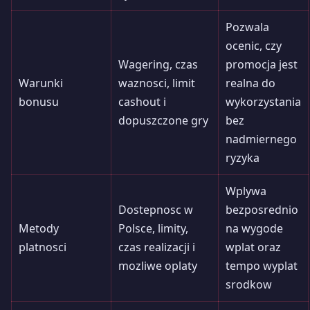
Pozwala
ocenic, czy
Wagering, czas
promocja jest
Warunki
waznosci, limit
realna do
bonusu
cashout i
wykorzystania
dopuszczone gry
bez
nadmiernego
ryzyka
Wplywa
Dostepnosc w
bezposrednio
Metody
Polsce, limity,
na wygode
platnosci
czas realizacji i
wplat oraz
mozliwe oplaty
tempo wyplat
srodkow