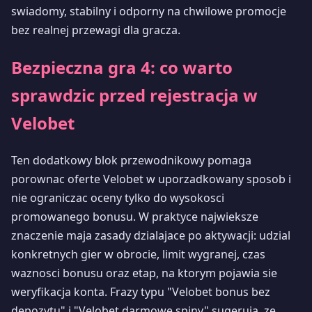
swiadomy, stabilny i odporny na chwilowe promocje
bez realnej przewagi dla gracza.
Bezpieczna gra 4: co warto
sprawdzic przed rejestracja w
Velobet
Ten dodatkowy blok przewodnikowy pomaga
porownac oferte Velobet w uporzadkowany sposob i
nie ograniczac oceny tylko do wysokosci
promowanego bonusu. W praktyce najwieksze
znaczenie maja zasady dzialajace po aktywacji: udzial
konkretnych gier w obrocie, limit wygranej, czas
waznosci bonusu oraz etap, na ktorym pojawia sie
weryfikacja konta. Frazy typu "Velobet bonus bez
depozytu" i "Velobet darmowe spiny" sugeruja, ze