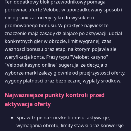
Ten dodatkowy blok przewodnikowy pomaga
porownac oferte Velobet w uporzadkowany sposob i
nie ograniczac oceny tylko do wysokosci
promowanego bonusu. W praktyce najwieksze
znaczenie maja zasady dzialajace po aktywacji: udzial
konkretnych gier w obrocie, limit wygranej, czas
waznosci bonusu oraz etap, na ktorym pojawia sie
weryfikacja konta. Frazy typu "Velobet kasyno" i
"Velobet kasyno online" sugeruja, ze decyzja o
wyborze marki zalezy glownie od przejrzystosci oferty,
wygody platnosci oraz bezpiecznej wyplaty srodkow.
Najwazniejsze punkty kontroli przed
aktywacja oferty
Sprawdz pelna sciezke bonusu: aktywacje,
wymagania obrotu, limity stawki oraz konwersje