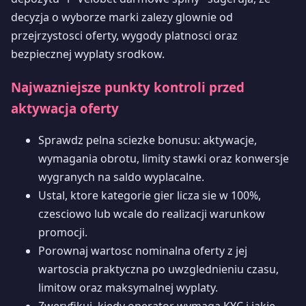
decyzja o wyborze marki zalezy glownie od
przejrzystosci oferty, wygody platnosci oraz
bezpiecznej wyplaty srodkow.
Najwazniejsze punkty kontroli przed
aktywacja oferty
Sprawdz pelna sciezke bonusu: aktywacje,
wymagania obrotu, limity stawki oraz konwersje
wygranych na saldo wyplacalne.
Ustal, ktore kategorie gier licza sie w 100%,
czesciowo lub wcale do realizacji warunkow
promocji.
Porownaj wartosc nominalna oferty z jej
wartoscia praktyczna po uwzglednieniu czasu,
limitow oraz maksymalnej wyplaty.