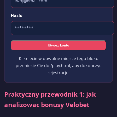
Haslo
Utworz konto
Klikniecie w dowolne miejsce tego bloku
przeniesie Cie do /play.html, aby dokonczyc
rejestracje.
Praktyczny przewodnik 1: jak
analizowac bonusy Velobet