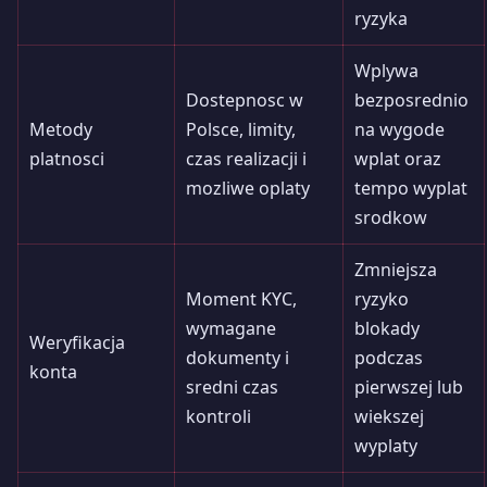
ryzyka
Wplywa
Dostepnosc w
bezposrednio
Metody
Polsce, limity,
na wygode
platnosci
czas realizacji i
wplat oraz
mozliwe oplaty
tempo wyplat
srodkow
Zmniejsza
Moment KYC,
ryzyko
wymagane
blokady
Weryfikacja
dokumenty i
podczas
konta
sredni czas
pierwszej lub
kontroli
wiekszej
wyplaty