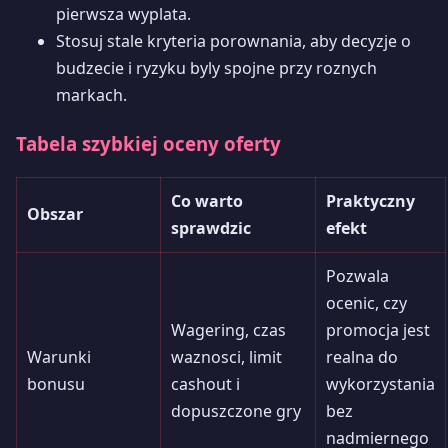
pierwsza wyplata.
Stosuj stale kryteria porownania, aby decyzje o
budzecie i ryzyku byly spojne przy roznych
markach.
Tabela szybkiej oceny oferty
Co warto
Praktyczny
Obszar
sprawdzic
efekt
Pozwala
ocenic, czy
Wagering, czas
promocja jest
Warunki
waznosci, limit
realna do
bonusu
cashout i
wykorzystania
dopuszczone gry
bez
nadmiernego