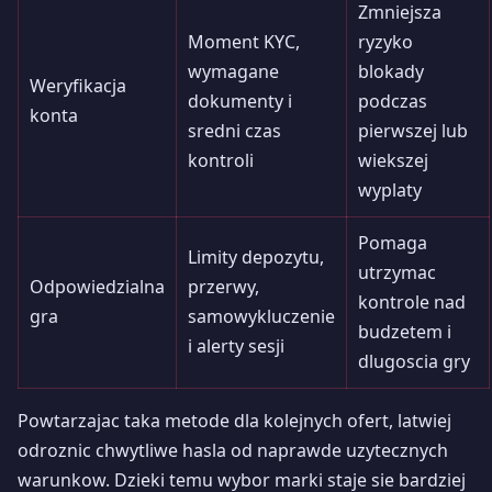
Zmniejsza
Moment KYC,
ryzyko
wymagane
blokady
Weryfikacja
dokumenty i
podczas
konta
sredni czas
pierwszej lub
kontroli
wiekszej
wyplaty
Pomaga
Limity depozytu,
utrzymac
Odpowiedzialna
przerwy,
kontrole nad
gra
samowykluczenie
budzetem i
i alerty sesji
dlugoscia gry
Powtarzajac taka metode dla kolejnych ofert, latwiej
odroznic chwytliwe hasla od naprawde uzytecznych
warunkow. Dzieki temu wybor marki staje sie bardziej