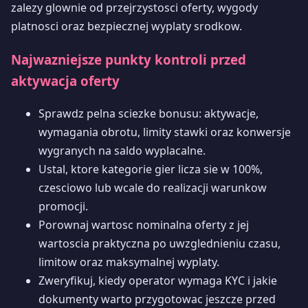
zalezy glownie od przejrzystosci oferty, wygody
platnosci oraz bezpiecznej wyplaty srodkow.
Najwazniejsze punkty kontroli przed
aktywacja oferty
Sprawdz pelna sciezke bonusu: aktywacje,
wymagania obrotu, limity stawki oraz konwersje
wygranych na saldo wyplacalne.
Ustal, ktore kategorie gier licza sie w 100%,
czesciowo lub wcale do realizacji warunkow
promocji.
Porownaj wartosc nominalna oferty z jej
wartoscia praktyczna po uwzglednieniu czasu,
limitow oraz maksymalnej wyplaty.
Zweryfikuj, kiedy operator wymaga KYC i jakie
dokumenty warto przygotowac jeszcze przed