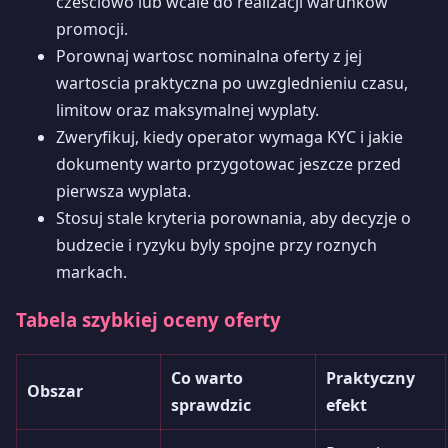
czesciowo lub wcale do realizacji warunkow
promocji.
Porownaj wartosc nominalna oferty z jej
wartoscia praktyczna po uwzglednieniu czasu,
limitow oraz maksymalnej wyplaty.
Zweryfikuj, kiedy operator wymaga KYC i jakie
dokumenty warto przygotowac jeszcze przed
pierwsza wyplata.
Stosuj stale kryteria porownania, aby decyzje o
budzecie i ryzyku byly spojne przy roznych
markach.
Tabela szybkiej oceny oferty
Co warto
Praktyczny
Obszar
sprawdzic
efekt