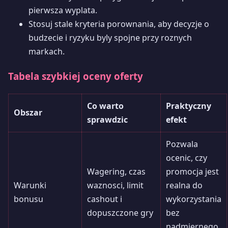
pierwsza wyplata.
Stosuj stale kryteria porownania, aby decyzje o
budzecie i ryzyku byly spojne przy roznych
markach.
Tabela szybkiej oceny oferty
Co warto
Praktyczny
Obszar
sprawdzic
efekt
Pozwala
ocenic, czy
Wagering, czas
promocja jest
Warunki
waznosci, limit
realna do
bonusu
cashout i
wykorzystania
dopuszczone gry
bez
nadmiernego