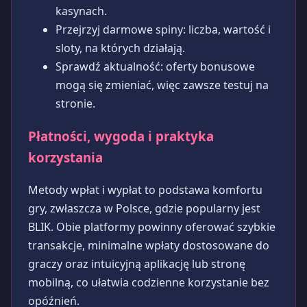
kasynach.
Przejrzyj darmowe spiny: liczba, wartość i
sloty, na których działają.
Sprawdź aktualność: oferty bonusowe
mogą się zmieniać, więc zawsze testuj na
stronie.
Płatności, wygoda i praktyka
korzystania
Metody wpłat i wypłat to podstawa komfortu
gry, zwłaszcza w Polsce, gdzie popularny jest
BLIK. Obie platformy powinny oferować szybkie
transakcje, minimalne wpłaty dostosowane do
graczy oraz intuicyjną aplikację lub stronę
mobilną, co ułatwia codzienne korzystanie bez
opóźnień.