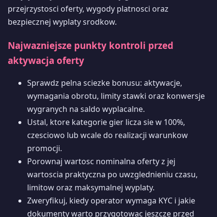
przejrzystosci oferty, wygody platnosci oraz
bezpiecznej wyplaty srodkow.
Najwazniejsze punkty kontroli przed
aktywacja oferty
Sprawdz pelna sciezke bonusu: aktywacje,
wymagania obrotu, limity stawki oraz konwersje
wygranych na saldo wyplacalne.
Ustal, ktore kategorie gier licza sie w 100%,
czesciowo lub wcale do realizacji warunkow
promocji.
Porownaj wartosc nominalna oferty z jej
wartoscia praktyczna po uwzglednieniu czasu,
limitow oraz maksymalnej wyplaty.
Zweryfikuj, kiedy operator wymaga KYC i jakie
dokumenty warto przygotowac jeszcze przed