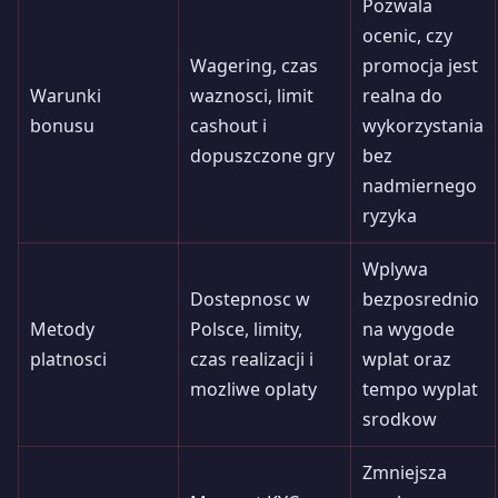
Pozwala
ocenic, czy
Wagering, czas
promocja jest
Warunki
waznosci, limit
realna do
bonusu
cashout i
wykorzystania
dopuszczone gry
bez
nadmiernego
ryzyka
Wplywa
Dostepnosc w
bezposrednio
Metody
Polsce, limity,
na wygode
platnosci
czas realizacji i
wplat oraz
mozliwe oplaty
tempo wyplat
srodkow
Zmniejsza