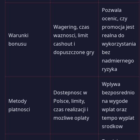
Pozwala
ocenic, czy
Wagering, czas
promocja jest
Warunki
waznosci, limit
realna do
bonusu
cashout i
wykorzystania
dopuszczone gry
bez
nadmiernego
ryzyka
Wplywa
Dostepnosc w
bezposrednio
Metody
Polsce, limity,
na wygode
platnosci
czas realizacji i
wplat oraz
mozliwe oplaty
tempo wyplat
srodkow