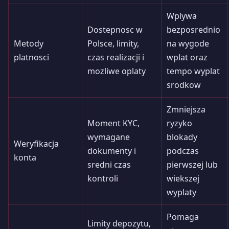
Wplywa
Dostepnosc w
bezposrednio
Metody
Polsce, limity,
na wygode
platnosci
czas realizacji i
wplat oraz
mozliwe oplaty
tempo wyplat
srodkow
Zmniejsza
Moment KYC,
ryzyko
wymagane
blokady
Weryfikacja
dokumenty i
podczas
konta
sredni czas
pierwszej lub
kontroli
wiekszej
wyplaty
Pomaga
Limity depozytu,