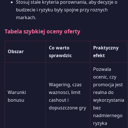
Stosuj stale kryteria porownania, aby decyzje o
budzecie i ryzyku byly spojne przy roznych
markach.
Tabela szybkiej oceny oferty
Co warto
Praktyczny
Obszar
sprawdzic
efekt
Pozwala
ocenic, czy
Wagering, czas
promocja jest
Warunki
waznosci, limit
realna do
bonusu
cashout i
wykorzystania
dopuszczone gry
bez
nadmiernego
ryzyka