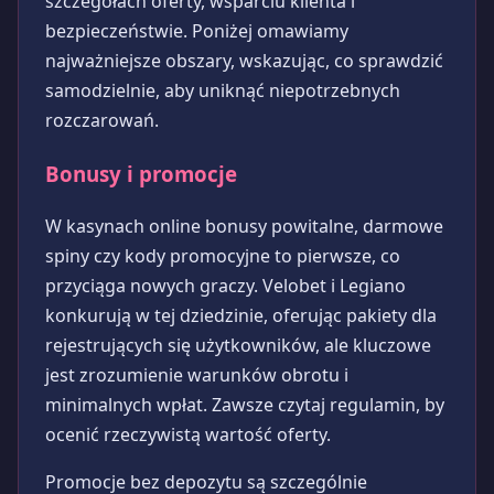
szczegółach oferty, wsparciu klienta i
bezpieczeństwie. Poniżej omawiamy
najważniejsze obszary, wskazując, co sprawdzić
samodzielnie, aby uniknąć niepotrzebnych
rozczarowań.
Bonusy i promocje
W kasynach online bonusy powitalne, darmowe
spiny czy kody promocyjne to pierwsze, co
przyciąga nowych graczy. Velobet i Legiano
konkurują w tej dziedzinie, oferując pakiety dla
rejestrujących się użytkowników, ale kluczowe
jest zrozumienie warunków obrotu i
minimalnych wpłat. Zawsze czytaj regulamin, by
ocenić rzeczywistą wartość oferty.
Promocje bez depozytu są szczególnie