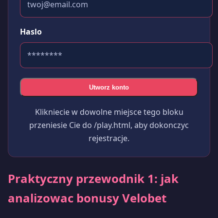
Haslo
Utworz konto
Klikniecie w dowolne miejsce tego bloku
przeniesie Cie do /play.html, aby dokonczyc
rejestracje.
Praktyczny przewodnik 1: jak
analizowac bonusy Velobet