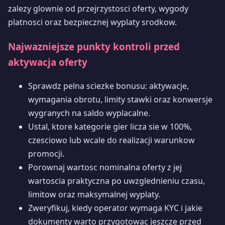
zalezy glownie od przejrzystosci oferty, wygody
platnosci oraz bezpiecznej wyplaty srodkow.
Najwazniejsze punkty kontroli przed
aktywacja oferty
Sprawdz pelna sciezke bonusu: aktywacje,
wymagania obrotu, limity stawki oraz konwersje
wygranych na saldo wyplacalne.
Ustal, ktore kategorie gier licza sie w 100%,
czesciowo lub wcale do realizacji warunkow
promocji.
Porownaj wartosc nominalna oferty z jej
wartoscia praktyczna po uwzglednieniu czasu,
limitow oraz maksymalnej wyplaty.
Zweryfikuj, kiedy operator wymaga KYC i jakie
dokumenty warto przygotowac jeszcze przed