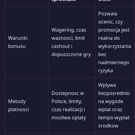
Pozwala
ocenic, czy
Wagering, czas
promocja jest
Warunki
waznosci, limit
realna do
bonusu
cashout i
wykorzystania
dopuszczone gry
bez
nadmiernego
ryzyka
Wplywa
Dostepnosc w
bezposrednio
Metody
Polsce, limity,
na wygode
platnosci
czas realizacji i
wplat oraz
mozliwe oplaty
tempo wyplat
srodkow