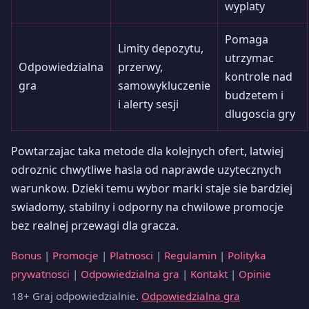
wyplaty
Pomaga
Limity depozytu,
utrzymac
Odpowiedzialna
przerwy,
kontrole nad
gra
samowykluczenie
budzetem i
i alerty sesji
dlugoscia gry
Powtarzajac taka metode dla kolejnych ofert, latwiej
odroznic chwytliwe hasla od naprawde uzytecznych
warunkow. Dzieki temu wybor marki staje sie bardziej
swiadomy, stabilny i odporny na chwilowe promocje
bez realnej przewagi dla gracza.
Bonus
|
Promocje
|
Platnosci
|
Regulamin
|
Polityka
prywatnosci
|
Odpowiedzialna gra
|
Kontakt
|
Opinie
18+ Graj odpowiedzialnie.
Odpowiedzialna gra