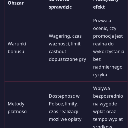
Obszar
sprawdzic
efekt
Pozwala
ocenic, czy
Wagering, czas
promocja jest
Warunki
waznosci, limit
realna do
bonusu
cashout i
wykorzystania
dopuszczone gry
bez
nadmiernego
ryzyka
Wplywa
Dostepnosc w
bezposrednio
Metody
Polsce, limity,
na wygode
platnosci
czas realizacji i
wplat oraz
mozliwe oplaty
tempo wyplat
srodkow