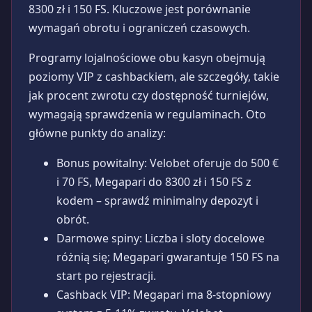
8300 zł i 150 FS. Kluczowe jest porównanie
wymagań obrotu i ograniczeń czasowych.
Programy lojalnościowe obu kasyn obejmują
poziomy VIP z cashbackiem, ale szczegóły, takie
jak procent zwrotu czy dostępność turniejów,
wymagają sprawdzenia w regulaminach. Oto
główne punkty do analizy:
Bonus powitalny: Velobet oferuje do 500 €
i 70 FS, Megapari do 8300 zł i 150 FS z
kodem – sprawdź minimalny depozyt i
obrót.
Darmowe spiny: Liczba i sloty docelowe
różnią się; Megapari gwarantuje 150 FS na
start po rejestracji.
Cashback VIP: Megapari ma 8-stopniowy