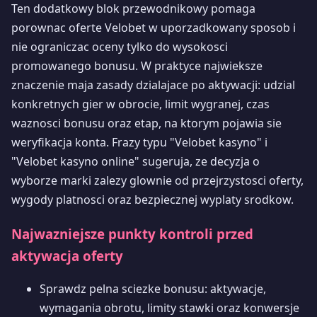
Ten dodatkowy blok przewodnikowy pomaga
porownac oferte Velobet w uporzadkowany sposob i
nie ograniczac oceny tylko do wysokosci
promowanego bonusu. W praktyce najwieksze
znaczenie maja zasady dzialajace po aktywacji: udzial
konkretnych gier w obrocie, limit wygranej, czas
waznosci bonusu oraz etap, na ktorym pojawia sie
weryfikacja konta. Frazy typu "Velobet kasyno" i
"Velobet kasyno online" sugeruja, ze decyzja o
wyborze marki zalezy glownie od przejrzystosci oferty,
wygody platnosci oraz bezpiecznej wyplaty srodkow.
Najwazniejsze punkty kontroli przed
aktywacja oferty
Sprawdz pelna sciezke bonusu: aktywacje,
wymagania obrotu, limity stawki oraz konwersje