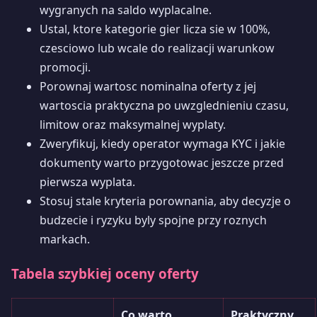
wygranych na saldo wyplacalne.
Ustal, ktore kategorie gier licza sie w 100%,
czesciowo lub wcale do realizacji warunkow
promocji.
Porownaj wartosc nominalna oferty z jej
wartoscia praktyczna po uwzglednieniu czasu,
limitow oraz maksymalnej wyplaty.
Zweryfikuj, kiedy operator wymaga KYC i jakie
dokumenty warto przygotowac jeszcze przed
pierwsza wyplata.
Stosuj stale kryteria porownania, aby decyzje o
budzecie i ryzyku byly spojne przy roznych
markach.
Tabela szybkiej oceny oferty
Co warto
Praktyczny