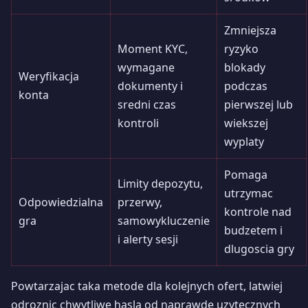
Zmniejsza
Moment KYC,
ryzyko
wymagane
blokady
Weryfikacja
dokumenty i
podczas
konta
sredni czas
pierwszej lub
kontroli
wiekszej
wyplaty
Pomaga
Limity depozytu,
utrzymac
Odpowiedzialna
przerwy,
kontrole nad
gra
samowykluczenie
budzetem i
i alerty sesji
dlugoscia gry
Powtarzajac taka metode dla kolejnych ofert, latwiej
odroznic chwytliwe hasla od naprawde uzytecznych