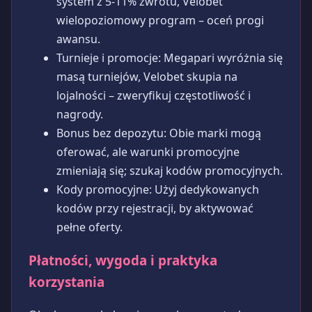
system z 5-11% zwrotu, Velobet
wielopoziomowy program – oceń progi
awansu.
Turnieje i promocje: Megapari wyróżnia się
masą turniejów, Velobet skupia na
lojalności – zweryfikuj częstotliwość i
nagrody.
Bonus bez depozytu: Obie marki mogą
oferować, ale warunki promocyjne
zmieniają się; szukaj kodów promocyjnych.
Kody promocyjne: Użyj dedykowanych
kodów przy rejestracji, by aktywować
pełne oferty.
Płatności, wygoda i praktyka
korzystania