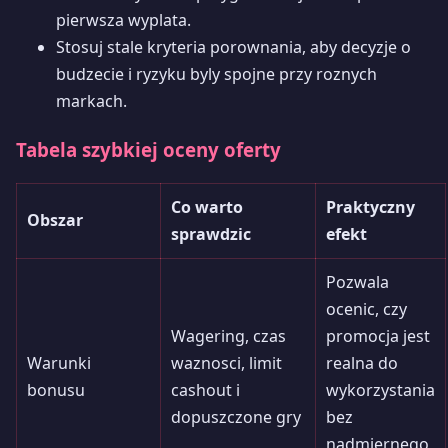
pierwsza wyplata.
Stosuj stale kryteria porownania, aby decyzje o
budzecie i ryzyku byly spojne przy roznych
markach.
Tabela szybkiej oceny oferty
Co warto
Praktyczny
Obszar
sprawdzic
efekt
Pozwala
ocenic, czy
Wagering, czas
promocja jest
Warunki
waznosci, limit
realna do
bonusu
cashout i
wykorzystania
dopuszczone gry
bez
nadmiernego