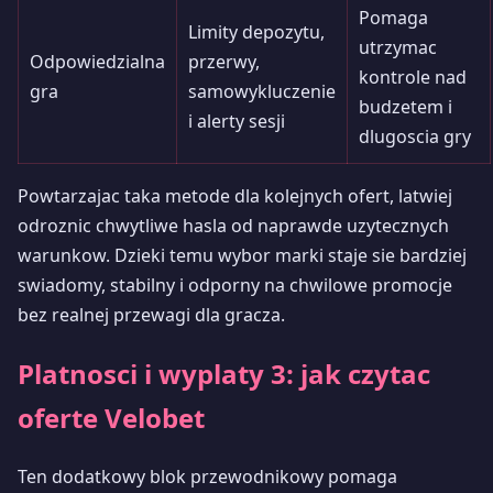
Pomaga
Limity depozytu,
utrzymac
Odpowiedzialna
przerwy,
kontrole nad
gra
samowykluczenie
budzetem i
i alerty sesji
dlugoscia gry
Powtarzajac taka metode dla kolejnych ofert, latwiej
odroznic chwytliwe hasla od naprawde uzytecznych
warunkow. Dzieki temu wybor marki staje sie bardziej
swiadomy, stabilny i odporny na chwilowe promocje
bez realnej przewagi dla gracza.
Platnosci i wyplaty 3: jak czytac
oferte Velobet
Ten dodatkowy blok przewodnikowy pomaga