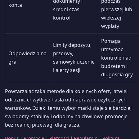
dokumenty i
podczas
konta
sredni czas
pierwszej lub
kontroli
wiekszej
wyplaty
Pomaga
Limity depozytu,
utrzymac
Odpowiedzialna
przerwy,
kontrole nad
gra
samowykluczenie
budzetem i
i alerty sesji
dlugoscia gry
Powtarzajac taka metode dla kolejnych ofert, latwiej
odroznic chwytliwe hasla od naprawde uzytecznych
warunkow. Dzieki temu wybor marki staje sie bardziej
swiadomy, stabilny i odporny na chwilowe promocje
bez realnej przewagi dla gracza.
Bonus
|
Promocje
|
Platnosci
|
Regulamin
|
Polityka