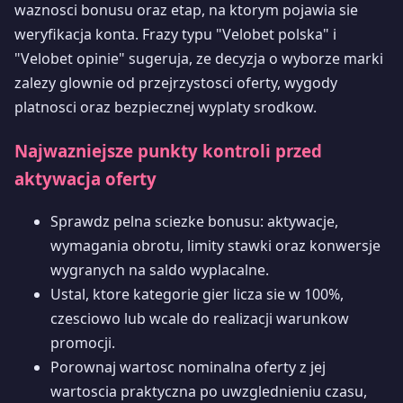
waznosci bonusu oraz etap, na ktorym pojawia sie
weryfikacja konta. Frazy typu "Velobet polska" i
"Velobet opinie" sugeruja, ze decyzja o wyborze marki
zalezy glownie od przejrzystosci oferty, wygody
platnosci oraz bezpiecznej wyplaty srodkow.
Najwazniejsze punkty kontroli przed
aktywacja oferty
Sprawdz pelna sciezke bonusu: aktywacje,
wymagania obrotu, limity stawki oraz konwersje
wygranych na saldo wyplacalne.
Ustal, ktore kategorie gier licza sie w 100%,
czesciowo lub wcale do realizacji warunkow
promocji.
Porownaj wartosc nominalna oferty z jej
wartoscia praktyczna po uwzglednieniu czasu,