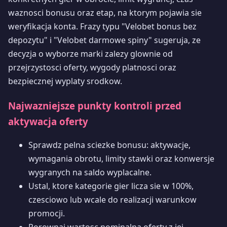
waznosci bonusu oraz etap, na ktorym pojawia sie
weryfikacja konta. Frazy typu "Velobet bonus bez
depozytu" i "Velobet darmowe spiny" sugeruja, ze
decyzja o wyborze marki zalezy glownie od
przejrzystosci oferty, wygody platnosci oraz
bezpiecznej wyplaty srodkow.
Najwazniejsze punkty kontroli przed
aktywacja oferty
Sprawdz pelna sciezke bonusu: aktywacje,
wymagania obrotu, limity stawki oraz konwersje
wygranych na saldo wyplacalne.
Ustal, ktore kategorie gier licza sie w 100%,
czesciowo lub wcale do realizacji warunkow
promocji.