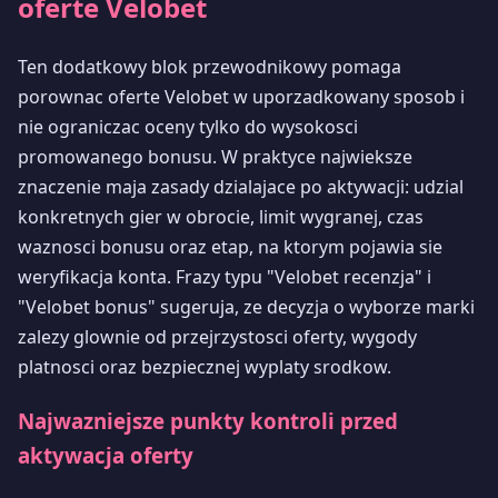
oferte Velobet
Ten dodatkowy blok przewodnikowy pomaga
porownac oferte Velobet w uporzadkowany sposob i
nie ograniczac oceny tylko do wysokosci
promowanego bonusu. W praktyce najwieksze
znaczenie maja zasady dzialajace po aktywacji: udzial
konkretnych gier w obrocie, limit wygranej, czas
waznosci bonusu oraz etap, na ktorym pojawia sie
weryfikacja konta. Frazy typu "Velobet recenzja" i
"Velobet bonus" sugeruja, ze decyzja o wyborze marki
zalezy glownie od przejrzystosci oferty, wygody
platnosci oraz bezpiecznej wyplaty srodkow.
Najwazniejsze punkty kontroli przed
aktywacja oferty