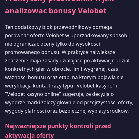
analizowac bonusy Velobet
Ten dodatkowy blok przewodnikowy pomaga
porownac oferte Velobet w uporzadkowany sposob i
nie ograniczac oceny tylko do wysokosci
promowanego bonusu. W praktyce najwieksze
znaczenie maja zasady dzialajace po aktywacji: udzial
konkretnych gier w obrocie, limit wygranej, czas
waznosci bonusu oraz etap, na ktorym pojawia sie
weryfikacja konta. Frazy typu "Velobet kasyno" i
"Velobet kasyno online" sugeruja, ze decyzja o
wyborze marki zalezy glownie od przejrzystosci oferty,
wygody platnosci oraz bezpiecznej wyplaty srodkow.
Najwazniejsze punkty kontroli przed
aktywacja oferty