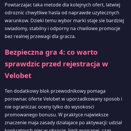
Powtarzajac taka metode dla kolejnych ofert, latwiej
odroznic chwytliwe hasla od naprawde uzytecznych
warunkow. Dzieki temu wybor marki staje sie bardziej
swiadomy, stabilny i odporny na chwilowe promocje
bez realnej przewagi dla gracza.
Bezpieczna gra 4: co warto
sprawdzic przed rejestracja w
Velobet
Ten dodatkowy blok przewodnikowy pomaga
porownac oferte Velobet w uporzadkowany sposob i
nie ograniczac oceny tylko do wysokosci
promowanego bonusu. W praktyce najwieksze
znaczenie maja zasady dzialajace po aktywacji: udzial
konkretnych gier w obrocie, limit wygranej, czas