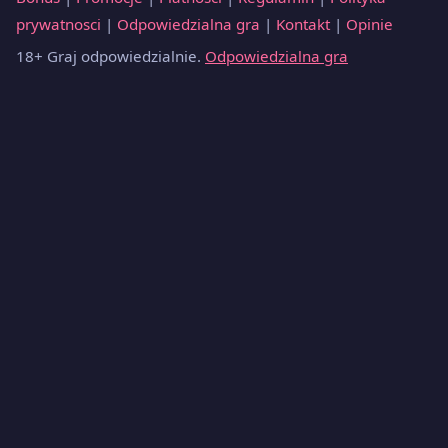
prywatnosci
|
Odpowiedzialna gra
|
Kontakt
|
Opinie
18+ Graj odpowiedzialnie.
Odpowiedzialna gra