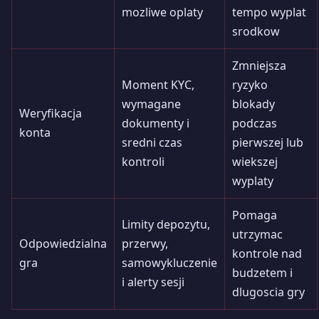
mozliwe oplaty
tempo wyplat
srodkow
Zmniejsza
Moment KYC,
ryzyko
wymagane
blokady
Weryfikacja
dokumenty i
podczas
konta
sredni czas
pierwszej lub
kontroli
wiekszej
wyplaty
Pomaga
Limity depozytu,
utrzymac
Odpowiedzialna
przerwy,
kontrole nad
gra
samowykluczenie
budzetem i
i alerty sesji
dlugoscia gry