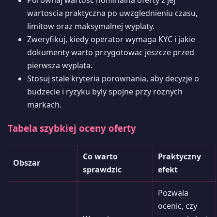
Porownaj wartosc nominalna oferty z jej
wartoscia praktyczna po uwzglednieniu czasu,
limitow oraz maksymalnej wyplaty.
Zweryfikuj, kiedy operator wymaga KYC i jakie
dokumenty warto przygotowac jeszcze przed
pierwsza wyplata.
Stosuj stale kryteria porownania, aby decyzje o
budzecie i ryzyku byly spojne przy roznych
markach.
Tabela szybkiej oceny oferty
Co warto
Praktyczny
Obszar
sprawdzic
efekt
Pozwala
ocenic, czy