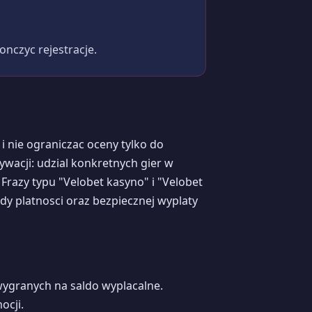
onczyc rejestracje.
nie ograniczac oceny tylko do
wacji: udzial konkretnych gier w
 Frazy typu "Velobet kasyno" i "Velobet
ody platnosci oraz bezpiecznej wyplaty
wygranych na saldo wyplacalne.
ocji.