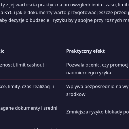
y z jej wartoscia praktyczna po uwzglednieniu czasu, limi
a KYC i jakie dokumenty warto przygotowac jeszcze przed 
 aby decyzje o budzecie i ryzyku byly spojne przy roznych m
ic
Praktyczny efekt
nosci, limit cashout i
Pozwala ocenic, czy promocj
nadmiernego ryzyka
, limity, czas realizacji i
Wplywa bezposrednio na wy
srodkow
gane dokumenty i sredni
Zmniejsza ryzyko blokady po