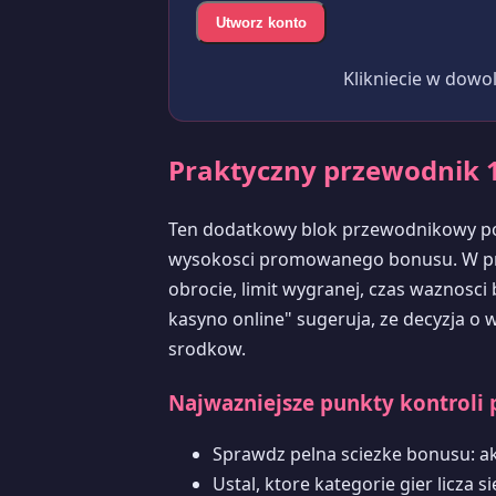
Utworz konto
Klikniecie w dowol
Praktyczny przewodnik 1
Ten dodatkowy blok przewodnikowy po
wysokosci promowanego bonusu. W prak
obrocie, limit wygranej, czas waznosci
kasyno online" sugeruja, ze decyzja o 
srodkow.
Najwazniejsze punkty kontroli 
Sprawdz pelna sciezke bonusu: ak
Ustal, ktore kategorie gier licza