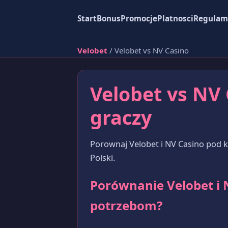
Start
Bonus
Promocje
Platnosci
Regulam
Velobet
/ Velobet vs NV Casino
Velobet vs NV
graczy
Porownaj Velobet i NV Casino pod k
Polski.
Porównanie Velobet i 
potrzebom?