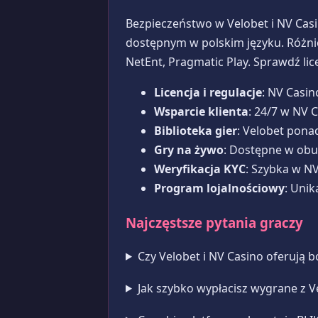
Bezpieczeństwo w Velobet i NV Casin
dostępnym w polskim języku. Różnic
NetEnt, Pragmatic Play. Sprawdź lice
Licencja i regulacje
: NV Casin
Wsparcie klienta
: 24/7 w NV C
Biblioteka gier
: Velobet ponad
Gry na żywo
: Dostępne w obu
Weryfikacja KYC
: Szybka w NV
Program lojalnościowy
: Uni
Najczęstsze pytania graczy
Czy Velobet i NV Casino oferują 
Jak szybko wypłacisz wygrane z V