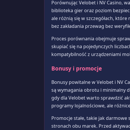
Porównując Velobet i NV Casino, wa
biblioteka gier oraz poziom bezpi
ale różnią się w szczegółach, które
bez zakładania przewag bez weryfik
Proces porównania obejmuje sprawdz
skupiać się na pojedynczych liczba
kompatybilność z urządzeniami mob
Bonusy i promocje
Bonusy powitalne w Velobet i NV C
są wymagania obrotu i minimalny d
gdy dla Velobet warto sprawdzić a
programy lojalnościowe, ale różnic
Promocje stałe, takie jak darmowe s
stronach obu marek. Przed aktywac