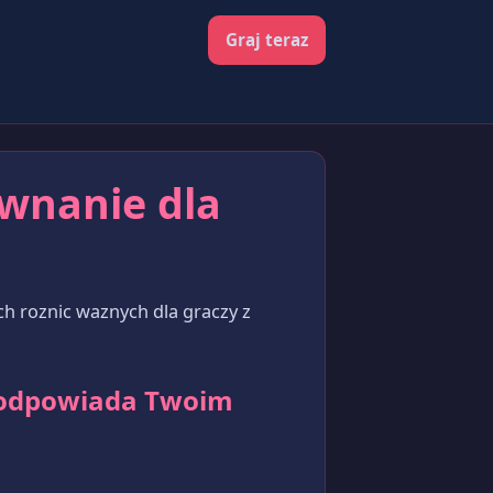
Graj teraz
ownanie dla
h roznic waznych dla graczy z
j odpowiada Twoim