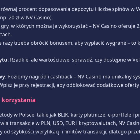
orównaj procent dopasowania depozytu i liczbę spinów w Ve
p. 20 zł w NV Casino).
 i gry, w których można je wykorzystać – NV Casino oferuje 2
tach.
Ile razy trzeba obrócić bonusem, aby wypłacić wygrane – to
ytu
: Rzadkie, ale wartościowe; sprawdź, czy dostępne w Ve
wy
: Poziomy nagród i cashback – NV Casino ma unikalny sy
 Wpisz je przy rejestracji, aby odblokować dodatkowe ofert
 korzystania
dy w Polsce, takie jak BLIK, karty płatnicze, e-portfele i
iwia transakcje w PLN, USD, EUR i kryptowalutach, NV Casin
y od szybkości weryfikacji i limitów transakcji, dlatego prze