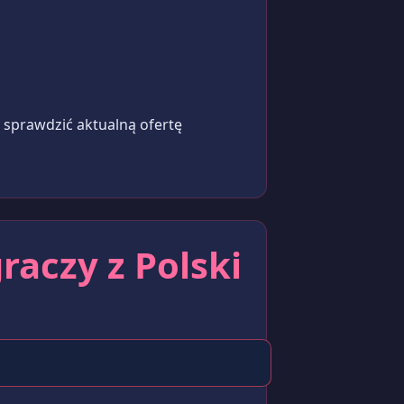
y sprawdzić aktualną ofertę
raczy z Polski