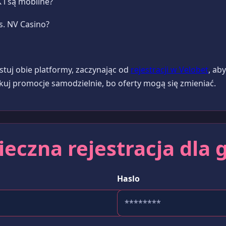
 i są mobilne?
s. NV Casino?
uj obie platformy, zaczynając od
rejestracji w Velobet
, ab
uj promocje samodzielnie, bo oferty mogą się zmieniać.
ieczna rejestracja dla g
Haslo