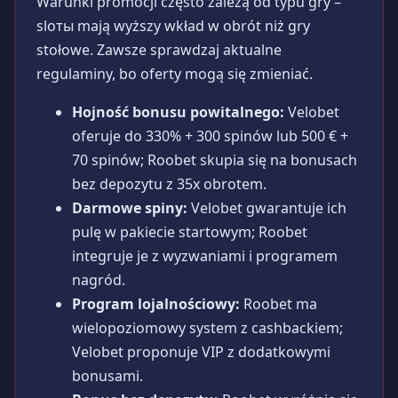
Warunki promocji często zależą od typu gry –
slоты mają wyższy wkład w obrót niż gry
stołowe. Zawsze sprawdzaj aktualne
regulaminy, bo oferty mogą się zmieniać.
Hojność bonusu powitalnego:
Velobet
oferuje do 330% + 300 spinów lub 500 € +
70 spinów; Roobet skupia się na bonusach
bez depozytu z 35x obrotem.
Darmowe spiny:
Velobet gwarantuje ich
pulę w pakiecie startowym; Roobet
integruje je z wyzwaniami i programem
nagród.
Program lojalnościowy:
Roobet ma
wielopoziomowy system z cashbackiem;
Velobet proponuje VIP z dodatkowymi
bonusami.