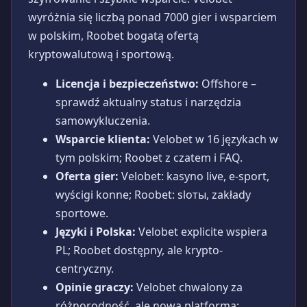
wyróżnia się liczbą ponad 7000 gier i wsparciem
w polskim, Roobet bogatą ofertą
kryptowalutową i sportową.
Licencja i bezpieczeństwo:
Offshore –
sprawdź aktualny status i narzędzia
samowykluczenia.
Wsparcie klienta:
Velobet w 16 językach w
tym polskim; Roobet z czatem i FAQ.
Oferta gier:
Velobet: kasyno live, e-sport,
wyścigi konne; Roobet: slоты, zakłady
sportowe.
Języki i Polska:
Velobet explicite wspiera
PL; Roobet dostępny, ale krypto-
centryczny.
Opinie graczy:
Velobet chwalony za
różnorodność, ale nowa platforma;