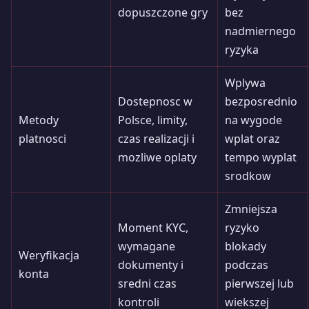
dopuszczone gry
bez
nadmiernego
ryzyka
Wplywa
Dostepnosc w
bezposrednio
Metody
Polsce, limity,
na wygode
platnosci
czas realizacji i
wplat oraz
mozliwe oplaty
tempo wyplat
srodkow
Zmniejsza
Moment KYC,
ryzyko
wymagane
blokady
Weryfikacja
dokumenty i
podczas
konta
sredni czas
pierwszej lub
kontroli
wiekszej