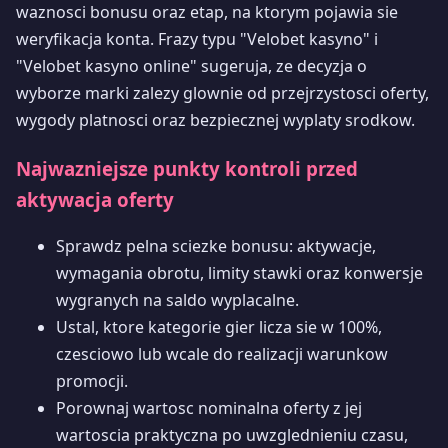
waznosci bonusu oraz etap, na ktorym pojawia sie
weryfikacja konta. Frazy typu "Velobet kasyno" i
"Velobet kasyno online" sugeruja, ze decyzja o
wyborze marki zalezy glownie od przejrzystosci oferty,
wygody platnosci oraz bezpiecznej wyplaty srodkow.
Najwazniejsze punkty kontroli przed
aktywacja oferty
Sprawdz pelna sciezke bonusu: aktywacje,
wymagania obrotu, limity stawki oraz konwersje
wygranych na saldo wyplacalne.
Ustal, ktore kategorie gier licza sie w 100%,
czesciowo lub wcale do realizacji warunkow
promocji.
Porownaj wartosc nominalna oferty z jej
wartoscia praktyczna po uwzglednieniu czasu,