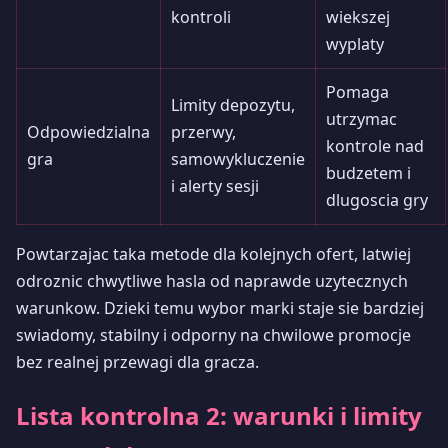
kontroli
wiekszej
wyplaty
Pomaga
Limity depozytu,
utrzymac
Odpowiedzialna
przerwy,
kontrole nad
gra
samowykluczenie
budzetem i
i alerty sesji
dlugoscia gry
Powtarzajac taka metode dla kolejnych ofert, latwiej
odroznic chwytliwe hasla od naprawde uzytecznych
warunkow. Dzieki temu wybor marki staje sie bardziej
swiadomy, stabilny i odporny na chwilowe promocje
bez realnej przewagi dla gracza.
Lista kontrolna 2: warunki i limity