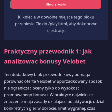
Utworz konto
Klikniecie w dowolne miejsce tego bloku
przeniesie Cie do /play.html, aby dokonczyc
rejestracje.
Praktyczny przewodnik 1: jak
analizowac bonusy Velobet
Ten dodatkowy blok przewodnikowy pomaga
porownac oferte Velobet w uporzadkowany sposob i
nie ograniczac oceny tylko do wysokosci
promowanego bonusu. W praktyce najwieksze
znaczenie maja zasady dzialajace po aktywacji: udzial
konkretnych gier w obrocie, limit wygranej, czas