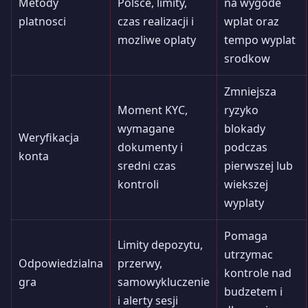
Metody
Polsce, limity,
na wygode
platnosci
czas realizacji i
wplat oraz
mozliwe oplaty
tempo wyplat
srodkow
Zmniejsza
Moment KYC,
ryzyko
wymagane
blokady
Weryfikacja
dokumenty i
podczas
konta
sredni czas
pierwszej lub
kontroli
wiekszej
wyplaty
Pomaga
Limity depozytu,
utrzymac
Odpowiedzialna
przerwy,
kontrole nad
gra
samowykluczenie
budzetem i
i alerty sesji