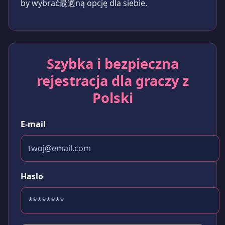
by wybrać最適ną opcję dla siebie.
Szybka i bezpieczna
rejestracja dla graczy z
Polski
E-mail
Haslo