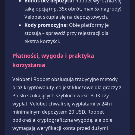
Bonus bez depozytu:
Roobet wyróżnia się
taką opcją (np. 35x obrót, max 5x nagrody);
Velobet skupia się na depozytowych.
Kody promocyjne:
Obie platformy je
stosują – sprawdź przy rejestracji dla
ekstra korzyści.
Płatności, wygoda i praktyka
korzystania
Velobet i Roobet obsługują tradycyjne metody
oraz kryptowaluty, co jest kluczowe dla graczy z
Polski szukających szybkich wpłat BLIK czy
wypłat. Velobet chwali się wypłatami w 24h i
minimalnym depozytem 20 USD, Roobet
podkreśla kryptograficzną wygodę, ale obie
wymagają weryfikacji konta przed dużymi