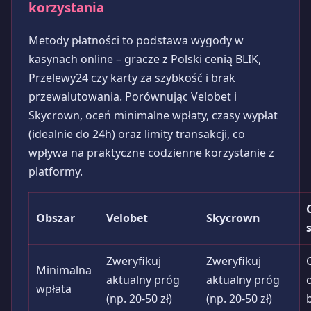
korzystania
Metody płatności to podstawa wygody w
kasynach online – gracze z Polski cenią BLIK,
Przelewy24 czy karty za szybkość i brak
przewalutowania. Porównując Velobet i
Skycrown, oceń minimalne wpłaty, czasy wypłat
(idealnie do 24h) oraz limity transakcji, co
wpływa na praktyczne codzienne korzystanie z
platformy.
Obszar
Velobet
Skycrown
Zweryfikuj
Zweryfikuj
Minimalna
aktualny próg
aktualny próg
wpłata
(np. 20-50 zł)
(np. 20-50 zł)