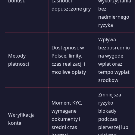
bonusu
cashout i
wykorzystania
dopuszczone gry
bez
nadmiernego
ryzyka
Wplywa
Dostepnosc w
bezposrednio
Metody
Polsce, limity,
na wygode
platnosci
czas realizacji i
wplat oraz
mozliwe oplaty
tempo wyplat
srodkow
Zmniejsza
Moment KYC,
ryzyko
wymagane
blokady
Weryfikacja
dokumenty i
podczas
konta
sredni czas
pierwszej lub