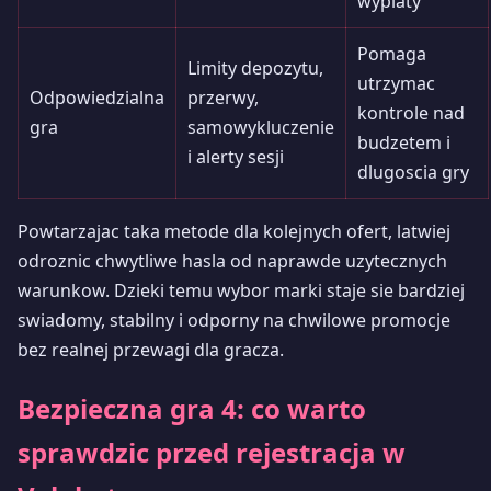
wyplaty
Pomaga
Limity depozytu,
utrzymac
Odpowiedzialna
przerwy,
kontrole nad
gra
samowykluczenie
budzetem i
i alerty sesji
dlugoscia gry
Powtarzajac taka metode dla kolejnych ofert, latwiej
odroznic chwytliwe hasla od naprawde uzytecznych
warunkow. Dzieki temu wybor marki staje sie bardziej
swiadomy, stabilny i odporny na chwilowe promocje
bez realnej przewagi dla gracza.
Bezpieczna gra 4: co warto
sprawdzic przed rejestracja w