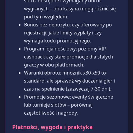
slоты dostępne i wymagany obrót
wygranych – oba kasyna mogą różnić się
pod tym względem.
Bonus bez depozytu: czy oferowany po
rejestracji, jakie limity wypłaty i czy
wymaga kodu promocyjnego.
Program lojalnościowy: poziomy VIP,
cashback czy stałe promocje dla stałych
graczy w obu platformach.
Warunki obrotu: mnożnik x30-x50 to
standard, ale sprawdź wykluczenia gier i
czas na spełnienie (zazwyczaj 7-30 dni).
Promocje sezonowe: eventy świąteczne
lub turnieje slotów – porównaj
częstotliwość i nagrody.
Płatności, wygoda i praktyka