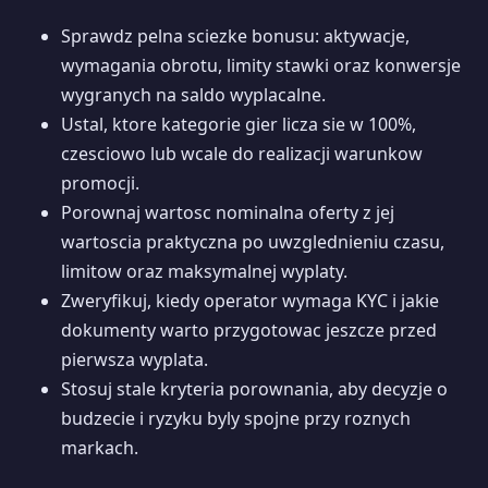
Sprawdz pelna sciezke bonusu: aktywacje,
wymagania obrotu, limity stawki oraz konwersje
wygranych na saldo wyplacalne.
Ustal, ktore kategorie gier licza sie w 100%,
czesciowo lub wcale do realizacji warunkow
promocji.
Porownaj wartosc nominalna oferty z jej
wartoscia praktyczna po uwzglednieniu czasu,
limitow oraz maksymalnej wyplaty.
Zweryfikuj, kiedy operator wymaga KYC i jakie
dokumenty warto przygotowac jeszcze przed
pierwsza wyplata.
Stosuj stale kryteria porownania, aby decyzje o
budzecie i ryzyku byly spojne przy roznych
markach.