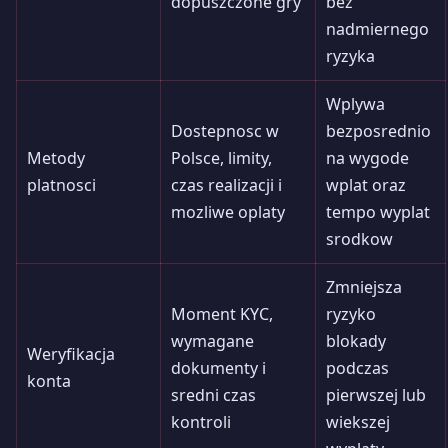
dopuszczone gry
bez
nadmiernego
ryzyka
Wplywa
Dostepnosc w
bezposrednio
Metody
Polsce, limity,
na wygode
platnosci
czas realizacji i
wplat oraz
mozliwe oplaty
tempo wyplat
srodkow
Zmniejsza
Moment KYC,
ryzyko
wymagane
blokady
Weryfikacja
dokumenty i
podczas
konta
sredni czas
pierwszej lub
kontroli
wiekszej