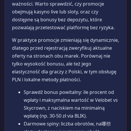
ważności. Warto sprawdzić, czy promocje
obejmują kasyno live lub sloty, oraz czy
dostępne są bonusy bez depozytu, które
pozwalają przetestować platformę bez ryzyka.
W praktyce promocje zmieniają się dynamicznie,
dlatego przed rejestracją zweryfikuj aktualne
oferty na stronach obu marek. Porównaj nie
tylko wysokość bonusu, ale też jego
elastyczność dla graczy z Polski, w tym obsługę
PLN i lokalne metody płatności.
Sprawdź bonus powitalny: ile procent od
wpłaty i maksymalna wartość w Velobet vs
Skycrown, z naciskiem na minimalną
wpłatę (np. 30-50 zł via BLIK).
Darmowe spiny: liczba obrotów, na哪些