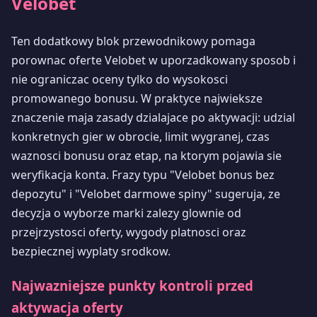
Velobet
Ten dodatkowy blok przewodnikowy pomaga
porownac oferte Velobet w uporzadkowany sposob i
nie ograniczac oceny tylko do wysokosci
promowanego bonusu. W praktyce najwieksze
znaczenie maja zasady dzialajace po aktywacji: udzial
konkretnych gier w obrocie, limit wygranej, czas
waznosci bonusu oraz etap, na ktorym pojawia sie
weryfikacja konta. Frazy typu "Velobet bonus bez
depozytu" i "Velobet darmowe spiny" sugeruja, ze
decyzja o wyborze marki zalezy glownie od
przejrzystosci oferty, wygody platnosci oraz
bezpiecznej wyplaty srodkow.
Najwazniejsze punkty kontroli przed
aktywacja oferty