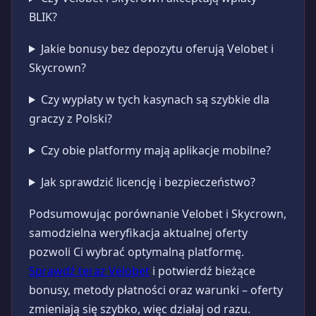
BLIK?
Jakie bonusy bez depozytu oferują Velobet i
Skycrown?
Czy wypłaty w tych kasynach są szybkie dla
graczy z Polski?
Czy obie platformy mają aplikacje mobilne?
Jak sprawdzić licencję i bezpieczeństwo?
Podsumowując porównanie Velobet i Skycrown,
samodzielna weryfikacja aktualnej oferty
pozwoli Ci wybrać optymalną platformę.
Sprawdź teraz Velobet
i potwierdź bieżące
bonusy, metody płatności oraz warunki – oferty
zmieniają się szybko, więc działaj od razu.