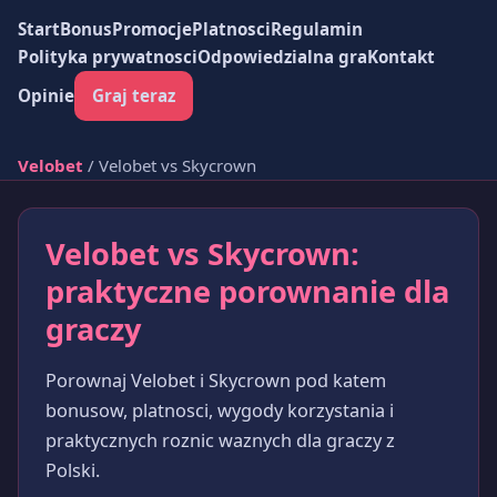
Start
Bonus
Promocje
Platnosci
Regulamin
Polityka prywatnosci
Odpowiedzialna gra
Kontakt
Opinie
Graj teraz
Velobet
/ Velobet vs Skycrown
Velobet vs Skycrown:
praktyczne porownanie dla
graczy
Porownaj Velobet i Skycrown pod katem
bonusow, platnosci, wygody korzystania i
praktycznych roznic waznych dla graczy z
Polski.