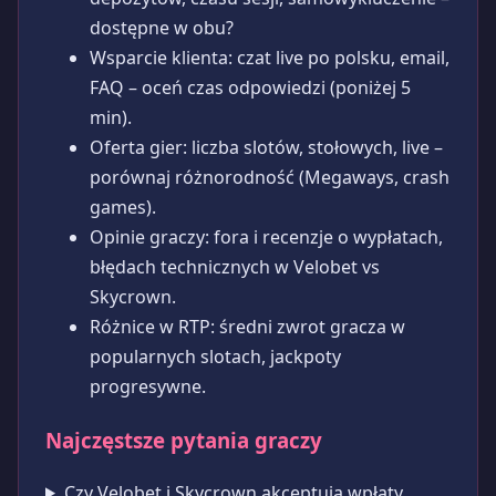
dostępne w obu?
Wsparcie klienta: czat live po polsku, email,
FAQ – oceń czas odpowiedzi (poniżej 5
min).
Oferta gier: liczba slotów, stołowych, live –
porównaj różnorodność (Megaways, crash
games).
Opinie graczy: fora i recenzje o wypłatach,
błędach technicznych w Velobet vs
Skycrown.
Różnice w RTP: średni zwrot gracza w
popularnych slotach, jackpoty
progresywne.
Najczęstsze pytania graczy
Czy Velobet i Skycrown akceptują wpłaty