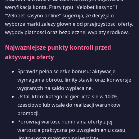
weryfikacja konta. Frazy typu "Velobet kasyno" i
"Velobet kasyno online" sugeruja, ze decyzja o
wyborze marki zalezy glownie od przejrzystosci oferty,
wygody platnosci oraz bezpiecznej wyplaty srodkow.
Najwazniejsze punkty kontroli przed
aktywacja oferty
Sprawdz pelna sciezke bonusu: aktywacje,
wymagania obrotu, limity stawki oraz konwersje
wygranych na saldo wyplacalne.
Ustal, ktore kategorie gier licza sie w 100%,
czesciowo lub wcale do realizacji warunkow
promocji.
Porownaj wartosc nominalna oferty z jej
wartoscia praktyczna po uwzglednieniu czasu,
limitow oraz maksymalnej wyplaty.