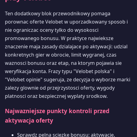
Ten dodatkowy blok przewodnikowy pomaga
porownac oferte Velobet w uporzadkowany sposob i
nie ograniczac oceny tylko do wysokosci
promowanego bonusu. W praktyce najwieksze
znaczenie maja zasady dzialajace po aktywacji: udzial
konkretnych gier w obrocie, limit wygranej, czas
waznosci bonusu oraz etap, na ktorym pojawia sie
weryfikacja konta. Frazy typu "Velobet polska" i
"Velobet opinie" sugeruja, ze decyzja o wyborze marki
zalezy glownie od przejrzystosci oferty, wygody
platnosci oraz bezpiecznej wyplaty srodkow.
Najwazniejsze punkty kontroli przed
aktywacja oferty
Sprawdz pelna sciezke bonusu: aktywacje,