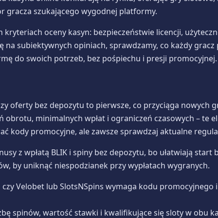
r gracza szukającego wygodnej platformy.
kryteriach oceny kasyn: bezpieczeństwie licencji, użyteczno
się na subiektywnych opiniach, sprawdzamy, co każdy grac
mę do swoich potrzeb, bez pośpiechu i presji promocyjnej.
y oferty bez depozytu to pierwsze, co przyciąga nowych gr
obrotu, minimalnych wpłat i ograniczeń czasowych – te el
ć kody promocyjne, ale zawsze sprawdzaj aktualne regula
nusy z wpłatą BLIK i spiny bez depozytu, bo ułatwiają start
w, by uniknąć niespodzianek przy wypłatach wygranych.
czy Velobet lub SlotsNSpins wymaga kodu promocyjnego i ja
bę spinów, wartość stawki i kwalifikujące się sloty w obu k