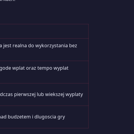
a jest realna do wykorzystania bez
gode wplat oraz tempo wyplat
dczas pierwszej lub wiekszej wyplaty
ad budzetem i dlugoscia gry