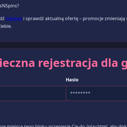
tsNSpins?
edź
Velobet
i sprawdź aktualną ofertę – promocje zmieniają 
iebie.
ieczna rejestracja dla g
Haslo
ne miejsce tego bloku przeniesie Cie do /play.html, aby dok