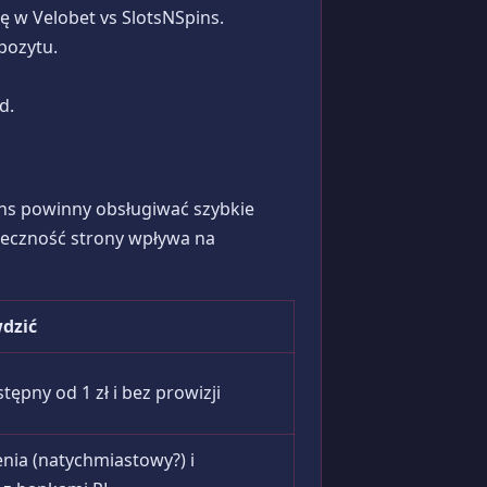
 w Velobet vs SlotsNSpins.
pozytu.
d.
ins powinny obsługiwać szybkie
yteczność strony wpływa na
dzić
stępny od 1 zł i bez prowizji
nia (natychmiastowy?) i