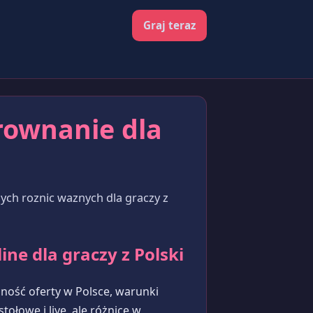
Graj teraz
rownanie dla
ych roznic waznych dla graczy z
ne dla graczy z Polski
pność oferty w Polsce, warunki
ołowe i live, ale różnice w