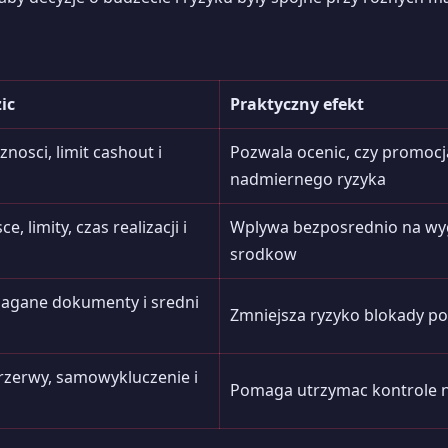
ic
Praktyczny efekt
nosci, limit cashout i
Pozwala ocenic, czy promocj
nadmiernego ryzyka
, limity, czas realizacji i
Wplywa bezposrednio na wy
srodkow
gane dokumenty i sredni
Zmniejsza ryzyko blokady po
przerwy, samowykluczenie i
Pomaga utrzymac kontrole n