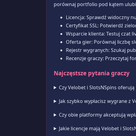
porównaj portfolio pod kątem ulubi
Licencja: Sprawdź widoczny n
Certyfikat SSL: Potwierdź ziel
Wsparcie klienta: Testuj czat li
Oferta gier: Porównaj liczbę s
Rejestr wygranych: Szukaj pub
Recenzje graczy: Przeczytaj fo
Najczęstsze pytania graczy
Czy Velobet i SlotsNSpins oferują
Jak szybko wypłacisz wygrane z V
Czy obie platformy akceptują wpł
Jakie licencje mają Velobet i Slot