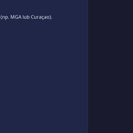
 (np. MGA lub Curaçao).