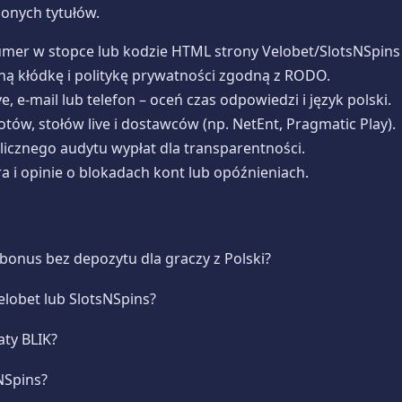
onych tytułów.
umer w stopce lub kodzie HTML strony Velobet/SlotsNSpins
oną kłódkę i politykę prywatności zgodną z RODO.
ve, e-mail lub telefon – oceń czas odpowiedzi i język polski.
lotów, stołów live i dostawców (np. NetEnt, Pragmatic Play).
licznego audytu wypłat dla transparentności.
ra i opinie o blokadach kont lub opóźnieniach.
 bonus bez depozytu dla graczy z Polski?
elobet lub SlotsNSpins?
aty BLIK?
sNSpins?