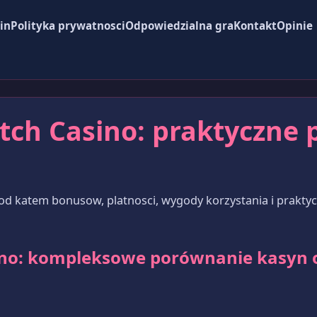
in
Polityka prywatnosci
Odpowiedzialna gra
Kontakt
Opinie
atch Casino: praktyczne
od katem bonusow, platnosci, wygody korzystania i praktyc
ino: kompleksowe porównanie kasyn on