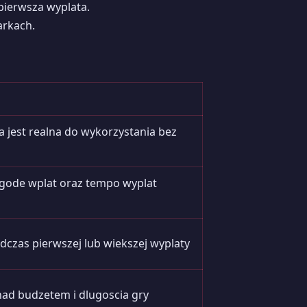
pierwsza wyplata.
arkach.
a jest realna do wykorzystania bez
gode wplat oraz tempo wyplat
dczas pierwszej lub wiekszej wyplaty
ad budzetem i dlugoscia gry