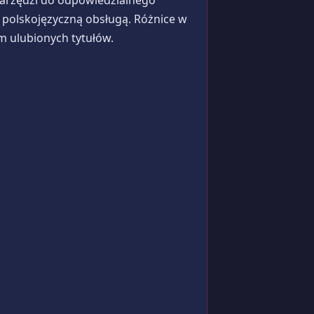
 narzędzi do odpowiedzialnego
 z polskojęzyczną obsługą. Różnice w
m ulubionych tytułów.