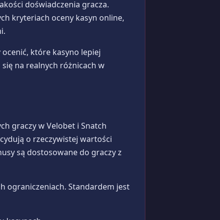
jakości doświadczenia gracza.
ych kryteriach oceny kasyn online,
i.
cenić, które kasyno lepiej
się na realnych różnicach w
ch graczy w Velobet i Snatch
cydują o rzeczywistej wartości
nusy są dostosowane do graczy z
ch ograniczeniach. Standardem jest