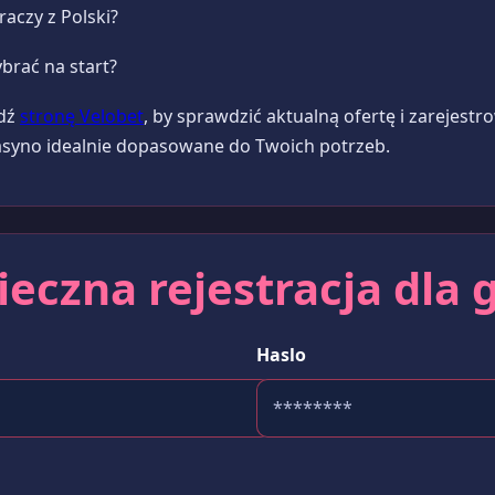
raczy z Polski?
brać na start?
dź
stronę Velobet
, by sprawdzić aktualną ofertę i zarejest
asyno idealnie dopasowane do Twoich potrzeb.
ieczna rejestracja dla g
Haslo