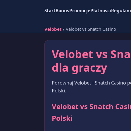
Start
Bonus
Promocje
Platnosci
Regulam
Velobet
/ Velobet vs Snatch Casino
Velobet vs Sn
dla graczy
Porownaj Velobet i Snatch Casino p
Polski.
Velobet vs Snatch Cas
Polski