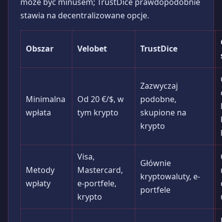
może być minusem; TrustDice prawdopodobnie
stawia na decentralizowane opcje.
Obszar
Velobet
TrustDice
Zazwyczaj
Minimalna
Od 20 €/$, w
podobne,
wpłata
tym krypto
skupione na
krypto
Visa,
Głównie
Metody
Mastercard,
kryptowaluty, e-
wpłaty
e-portfele,
portfele
krypto