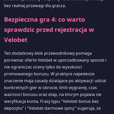
bez realnej przewagi dla gracza.
Bezpieczna gra 4: co warto
sprawdzic przed rejestracja w
Velobet
Ten dodatkowy blok przewodnikowy pomaga
porownac oferte Velobet w uporzadkowany sposob i
nie ograniczac oceny tylko do wysokosci
promowanego bonusu. W praktyce najwieksze
znaczenie maja zasady dzialajace po aktywacji: udzial
konkretnych gier w obrocie, limit wygranej, czas
waznosci bonusu oraz etap, na ktorym pojawia sie
weryfikacja konta. Frazy typu "Velobet bonus bez
depozytu" i "Velobet darmowe spiny" sugeruja, ze