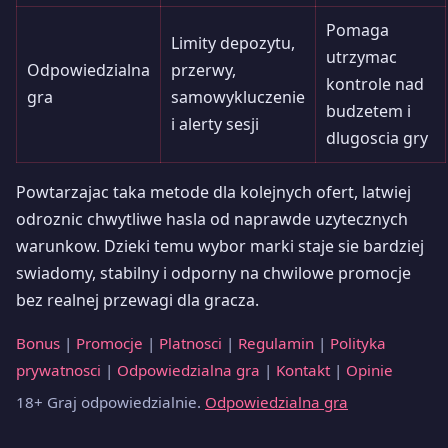
Pomaga
Limity depozytu,
utrzymac
Odpowiedzialna
przerwy,
kontrole nad
gra
samowykluczenie
budzetem i
i alerty sesji
dlugoscia gry
Powtarzajac taka metode dla kolejnych ofert, latwiej
odroznic chwytliwe hasla od naprawde uzytecznych
warunkow. Dzieki temu wybor marki staje sie bardziej
swiadomy, stabilny i odporny na chwilowe promocje
bez realnej przewagi dla gracza.
Bonus
|
Promocje
|
Platnosci
|
Regulamin
|
Polityka
prywatnosci
|
Odpowiedzialna gra
|
Kontakt
|
Opinie
18+ Graj odpowiedzialnie.
Odpowiedzialna gra