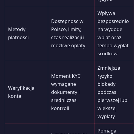
Wplywa
Dostepnosc w
bezposrednio
Metody
Polsce, limity,
na wygode
platnosci
czas realizacji i
wplat oraz
mozliwe oplaty
tempo wyplat
srodkow
Zmniejsza
Moment KYC,
ryzyko
wymagane
blokady
Weryfikacja
dokumenty i
podczas
konta
sredni czas
pierwszej lub
kontroli
wiekszej
wyplaty
Pomaga