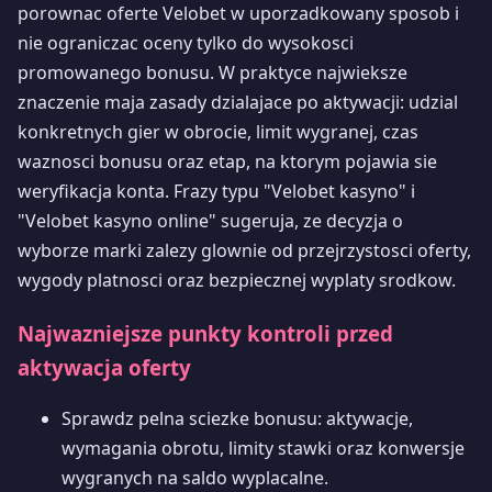
porownac oferte Velobet w uporzadkowany sposob i
nie ograniczac oceny tylko do wysokosci
promowanego bonusu. W praktyce najwieksze
znaczenie maja zasady dzialajace po aktywacji: udzial
konkretnych gier w obrocie, limit wygranej, czas
waznosci bonusu oraz etap, na ktorym pojawia sie
weryfikacja konta. Frazy typu "Velobet kasyno" i
"Velobet kasyno online" sugeruja, ze decyzja o
wyborze marki zalezy glownie od przejrzystosci oferty,
wygody platnosci oraz bezpiecznej wyplaty srodkow.
Najwazniejsze punkty kontroli przed
aktywacja oferty
Sprawdz pelna sciezke bonusu: aktywacje,
wymagania obrotu, limity stawki oraz konwersje
wygranych na saldo wyplacalne.