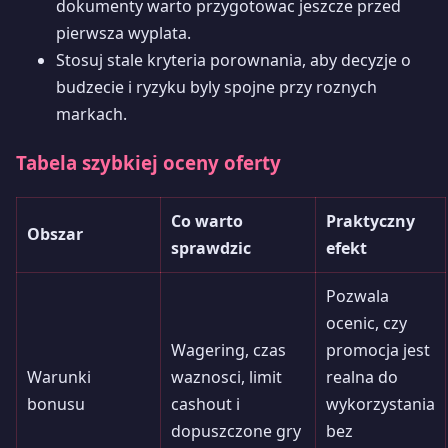
dokumenty warto przygotowac jeszcze przed
pierwsza wyplata.
Stosuj stale kryteria porownania, aby decyzje o
budzecie i ryzyku byly spojne przy roznych
markach.
Tabela szybkiej oceny oferty
Co warto
Praktyczny
Obszar
sprawdzic
efekt
Pozwala
ocenic, czy
Wagering, czas
promocja jest
Warunki
waznosci, limit
realna do
bonusu
cashout i
wykorzystania
dopuszczone gry
bez