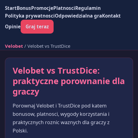
Start
Bonus
Promocje
Platnosci
Regulamin
Polityka prywatnosci
Odpowiedzialna gra
Kontakt
Opinie
Graj teraz
Velobet
/ Velobet vs TrustDice
Velobet vs TrustDice:
praktyczne porownanie dla
graczy
Porownaj Velobet i TrustDice pod katem
bonusow, platnosci, wygody korzystania i
praktycznych roznic waznych dla graczy z
Polski.