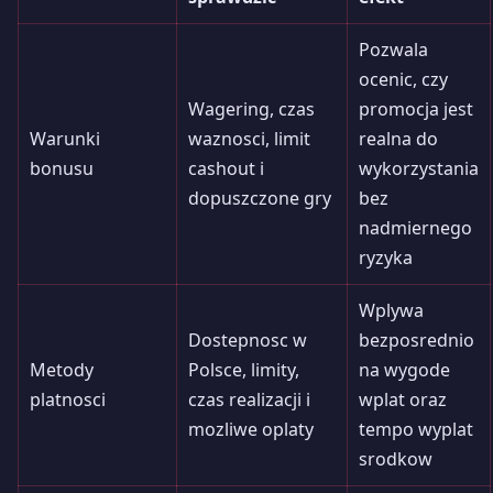
Pozwala
ocenic, czy
Wagering, czas
promocja jest
Warunki
waznosci, limit
realna do
bonusu
cashout i
wykorzystania
dopuszczone gry
bez
nadmiernego
ryzyka
Wplywa
Dostepnosc w
bezposrednio
Metody
Polsce, limity,
na wygode
platnosci
czas realizacji i
wplat oraz
mozliwe oplaty
tempo wyplat
srodkow