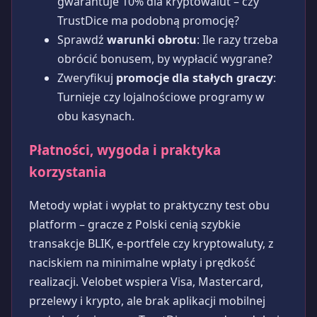
gwarantuje 10% dla kryptowalut – czy
TrustDice ma podobną promocję?
Sprawdź
warunki obrotu
: Ile razy trzeba
obrócić bonusem, by wypłacić wygrane?
Zweryfikuj
promocje dla stałych graczy
:
Turnieje czy lojalnościowe programy w
obu kasynach.
Płatności, wygoda i praktyka
korzystania
Metody wpłat i wypłat to praktyczny test obu
platform – gracze z Polski cenią szybkie
transakcje BLIK, e-portfele czy kryptowaluty, z
naciskiem na minimalne wpłaty i prędkość
realizacji. Velobet wspiera Visa, Mastercard,
przelewy i krypto, ale brak aplikacji mobilnej