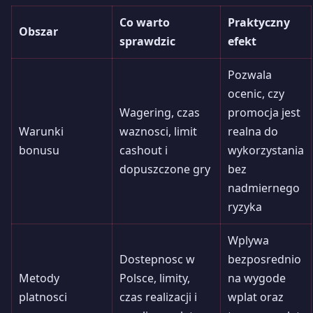
Co warto
Praktyczny
Obszar
sprawdzic
efekt
Pozwala
ocenic, czy
Wagering, czas
promocja jest
Warunki
waznosci, limit
realna do
bonusu
cashout i
wykorzystania
dopuszczone gry
bez
nadmiernego
ryzyka
Wplywa
Dostepnosc w
bezposrednio
Metody
Polsce, limity,
na wygode
platnosci
czas realizacji i
wplat oraz