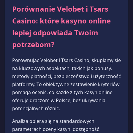
Porównanie Velobet i Tsars
Casino: które kasyno online
lepiej odpowiada Twoim
potrzebom?
Porównując Velobet i Tsars Casino, skupiamy się
na kluczowych aspektach, takich jak bonusy,
metody płatności, bezpieczeństwo i użyteczność
platformy. To obiektywne zestawienie kryteriów
pomaga ocenić, co każde z tych kasyn online
oferuje graczom w Polsce, bez ukrywania
potencjalnych różnic.
Analiza opiera się na standardowych
parametrach oceny kasyn: dostępność