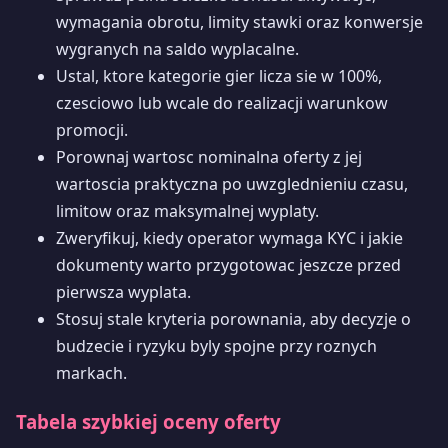
wymagania obrotu, limity stawki oraz konwersje
wygranych na saldo wyplacalne.
Ustal, ktore kategorie gier licza sie w 100%,
czesciowo lub wcale do realizacji warunkow
promocji.
Porownaj wartosc nominalna oferty z jej
wartoscia praktyczna po uwzglednieniu czasu,
limitow oraz maksymalnej wyplaty.
Zweryfikuj, kiedy operator wymaga KYC i jakie
dokumenty warto przygotowac jeszcze przed
pierwsza wyplata.
Stosuj stale kryteria porownania, aby decyzje o
budzecie i ryzyku byly spojne przy roznych
markach.
Tabela szybkiej oceny oferty