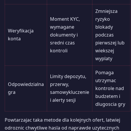
Zmniejsza
Moment KYC,
ryzyko
wymagane
blokady
Weryfikacja
dokumenty i
podczas
konta
sredni czas
pierwszej lub
kontroli
wiekszej
wyplaty
Pomaga
Limity depozytu,
utrzymac
Odpowiedzialna
przerwy,
kontrole nad
gra
samowykluczenie
budzetem i
i alerty sesji
dlugoscia gry
Powtarzajac taka metode dla kolejnych ofert, latwiej
odroznic chwytliwe hasla od naprawde uzytecznych