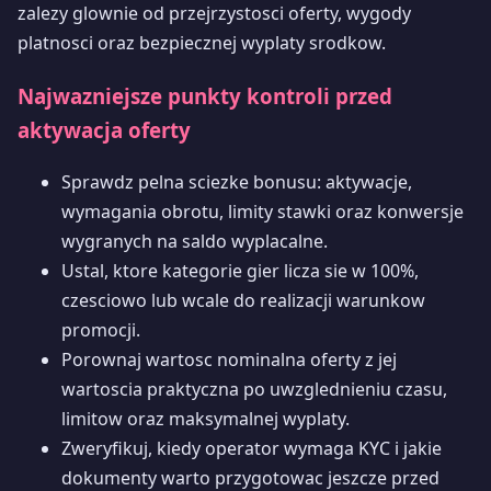
zalezy glownie od przejrzystosci oferty, wygody
platnosci oraz bezpiecznej wyplaty srodkow.
Najwazniejsze punkty kontroli przed
aktywacja oferty
Sprawdz pelna sciezke bonusu: aktywacje,
wymagania obrotu, limity stawki oraz konwersje
wygranych na saldo wyplacalne.
Ustal, ktore kategorie gier licza sie w 100%,
czesciowo lub wcale do realizacji warunkow
promocji.
Porownaj wartosc nominalna oferty z jej
wartoscia praktyczna po uwzglednieniu czasu,
limitow oraz maksymalnej wyplaty.
Zweryfikuj, kiedy operator wymaga KYC i jakie
dokumenty warto przygotowac jeszcze przed