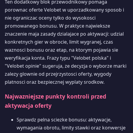
Ten dodatkowy blok przewodnikowy pomaga
porownac oferte Velobet w uporzadkowany sposob i
nie ograniczac oceny tylko do wysokosci
promowanego bonusu. W praktyce najwieksze
znaczenie maja zasady dzialajace po aktywacji: udzial
konkretnych gier w obrocie, limit wygranej, czas
waznosci bonusu oraz etap, na ktorym pojawia sie
weryfikacja konta. Frazy typu "Velobet polska" i
"Velobet opinie" sugeruja, ze decyzja o wyborze marki
zalezy glownie od przejrzystosci oferty, wygody
platnosci oraz bezpiecznej wyplaty srodkow.
Najwazniejsze punkty kontroli przed
aktywacja oferty
Sprawdz pelna sciezke bonusu: aktywacje,
wymagania obrotu, limity stawki oraz konwersje