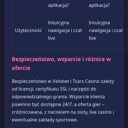
aplikacja?
aplikacja?
Intuicyjna
Intuicyjna
Użyteczność
nawigacja i czat
nawigacja i czat
live
live
Bezpieczeństwo, wsparcie i różnice w
ofercie
Bezpieczeństwo w Velobet i Tsars Casino zależy
od licencji, certyfikatu SSL i narzędzi do
odpowiedzialnego grania. Wsparcie klienta
powinno być dostępne 24/7, a oferta gier –
zróżnicowana, z naciskiem na sloty, live casino i
ewentualne zakłady sportowe.