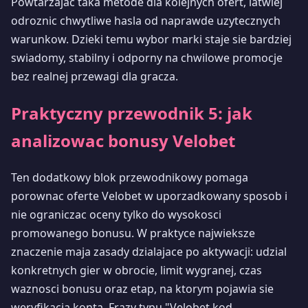
Powtarzajac taka metode dla kolejnych ofert, latwiej
odroznic chwytliwe hasla od naprawde uzytecznych
warunkow. Dzieki temu wybor marki staje sie bardziej
swiadomy, stabilny i odporny na chwilowe promocje
bez realnej przewagi dla gracza.
Praktyczny przewodnik 5: jak
analizowac bonusy Velobet
Ten dodatkowy blok przewodnikowy pomaga
porownac oferte Velobet w uporzadkowany sposob i
nie ograniczac oceny tylko do wysokosci
promowanego bonusu. W praktyce najwieksze
znaczenie maja zasady dzialajace po aktywacji: udzial
konkretnych gier w obrocie, limit wygranej, czas
waznosci bonusu oraz etap, na ktorym pojawia sie
weryfikacja konta. Frazy typu "Velobet kod