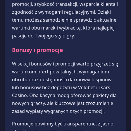
promocji, szybkość transakcji, wsparcie klienta i
zgodność z wymogami regulacyjnymi. Dzięki
temu możesz samodzielnie sprawdzić aktualne
warunki obu marek i wybrać tę, która najlepiej
pasuje do Twojego stylu gry.
Bonusy i promocje
W sekcji bonusów i promocji warto przyjrzeć się
warunkom ofert powitalnych, wymaganiom
obrotu oraz dostępności darmowych spinów
lub bonusów bez depozytu w Velobet i Tsars
Casino. Oba kasyna mogą oferować pakiety dla
nowych graczy, ale kluczowe jest zrozumienie
zasad wypłaty wygranych z tych promocji.
Promocje powinny być transparentne, z jasno