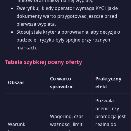
limitow oraz maksymalnej wyplaty.
Zweryfikuj, kiedy operator wymaga KYC i jakie
dokumenty warto przygotowac jeszcze przed
pierwsza wyplata.
Stosuj stale kryteria porownania, aby decyzje o
budzecie i ryzyku byly spojne przy roznych
markach.
Tabela szybkiej oceny oferty
Co warto
Praktyczny
Obszar
sprawdzic
efekt
Pozwala
ocenic, czy
Wagering, czas
promocja jest
Warunki
waznosci, limit
realna do