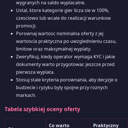
wygranych na saldo wyplacalne.
Ustal, ktore kategorie gier licza sie w 100%,
czesciowo lub wcale do realizacji warunkow
promocji.
Porownaj wartosc nominalna oferty z jej
wartoscia praktyczna po uwzglednieniu czasu,
limitow oraz maksymalnej wyplaty.
Zweryfikuj, kiedy operator wymaga KYC i jakie
dokumenty warto przygotowac jeszcze przed
pierwsza wyplata.
Stosuj stale kryteria porownania, aby decyzje o
budzecie i ryzyku byly spojne przy roznych
markach.
Tabela szybkiej oceny oferty
Co warto
Praktyczny