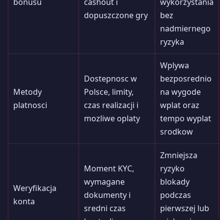
bonusu
cashout i
wykorzystania
dopuszczone gry
bez
nadmiernego
ryzyka
Wplywa
Dostepnosc w
bezposrednio
Metody
Polsce, limity,
na wygode
platnosci
czas realizacji i
wplat oraz
mozliwe oplaty
tempo wyplat
srodkow
Zmniejsza
Moment KYC,
ryzyko
wymagane
blokady
Weryfikacja
dokumenty i
podczas
konta
sredni czas
pierwszej lub