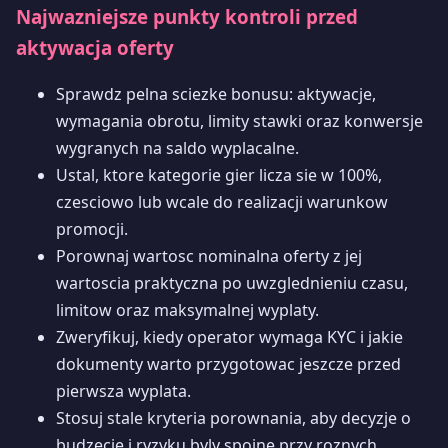
Najwazniejsze punkty kontroli przed
aktywacja oferty
Sprawdz pelna sciezke bonusu: aktywacje,
wymagania obrotu, limity stawki oraz konwersje
wygranych na saldo wyplacalne.
Ustal, ktore kategorie gier licza sie w 100%,
czesciowo lub wcale do realizacji warunkow
promocji.
Porownaj wartosc nominalna oferty z jej
wartoscia praktyczna po uwzglednieniu czasu,
limitow oraz maksymalnej wyplaty.
Zweryfikuj, kiedy operator wymaga KYC i jakie
dokumenty warto przygotowac jeszcze przed
pierwsza wyplata.
Stosuj stale kryteria porownania, aby decyzje o
budzecie i ryzyku byly spojne przy roznych