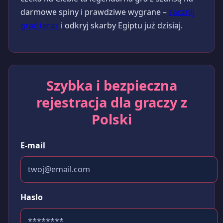
darmowe spiny i prawdziwe wygrane –
zacznij
grać teraz
i odkryj skarby Egiptu już dzisiaj.
Szybka i bezpieczna
rejestracja dla graczy z
Polski
E-mail
Haslo