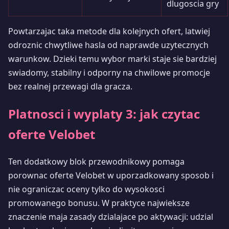
dlugoscia gry
Powtarzajac taka metode dla kolejnych ofert, latwiej
odroznic chwytliwe hasla od naprawde uzytecznych
warunkow. Dzieki temu wybor marki staje sie bardziej
swiadomy, stabilny i odporny na chwilowe promocje
bez realnej przewagi dla gracza.
Platnosci i wyplaty 3: jak czytac
oferte Velobet
Ten dodatkowy blok przewodnikowy pomaga
porownac oferte Velobet w uporzadkowany sposob i
nie ograniczac oceny tylko do wysokosci
promowanego bonusu. W praktyce najwieksze
znaczenie maja zasady dzialajace po aktywacji: udzial