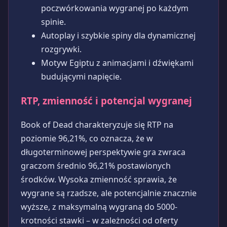
poczwórkowania wygranej po każdym
spinie.
Autoplay i szybkie spiny dla dynamicznej
rozgrywki.
Motyw Egiptu z animacjami i dźwiękami
budującymi napięcie.
RTP, zmienność i potencjal wygranej
Book of Dead charakteryzuje się RTP na
poziomie 96,21%, co oznacza, że w
długoterminowej perspektywie gra zwraca
graczom średnio 96,21% postawionych
środków. Wysoka zmienność sprawia, że
wygrane są rzadsze, ale potencjalnie znacznie
wyższe, z maksymalną wygraną do 5000-
krotności stawki – w zależności od oferty