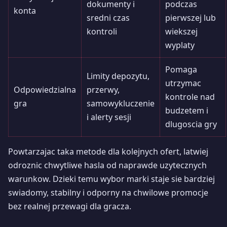
dokumenty i
podczas
konta
sredni czas
pierwszej lub
kontroli
wiekszej
wyplaty
Pomaga
Limity depozytu,
utrzymac
Odpowiedzialna
przerwy,
kontrole nad
gra
samowykluczenie
budzetem i
i alerty sesji
dlugoscia gry
Powtarzajac taka metode dla kolejnych ofert, latwiej
odroznic chwytliwe hasla od naprawde uzytecznych
warunkow. Dzieki temu wybor marki staje sie bardziej
swiadomy, stabilny i odporny na chwilowe promocje
bez realnej przewagi dla gracza.