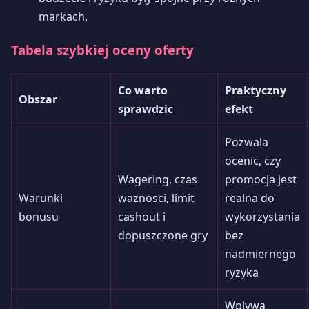
markach.
Tabela szybkiej oceny oferty
Co warto
Praktyczny
Obszar
sprawdzic
efekt
Pozwala
ocenic, czy
Wagering, czas
promocja jest
Warunki
waznosci, limit
realna do
bonusu
cashout i
wykorzystania
dopuszczone gry
bez
nadmiernego
ryzyka
Wplywa