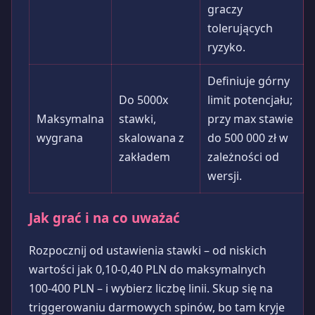
graczy
tolerujących
ryzyko.
Definiuje górny
Do 5000x
limit potencjału;
Maksymalna
stawki,
przy max stawie
wygrana
skalowana z
do 500 000 zł w
zakładem
zależności od
wersji.
Jak grać i na co uważać
Rozpocznij od ustawienia stawki – od niskich
wartości jak 0,10-0,40 PLN do maksymalnych
100-400 PLN – i wybierz liczbę linii. Skup się na
triggerowaniu darmowych spinów, bo tam kryje