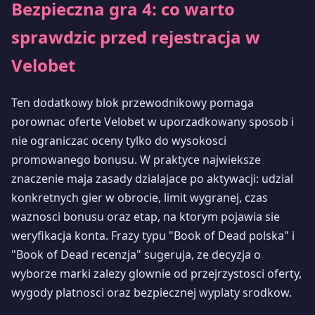
Bezpieczna gra 4: co warto
sprawdzic przed rejestracja w
Velobet
Ten dodatkowy blok przewodnikowy pomaga
porownac oferte Velobet w uporzadkowany sposob i
nie ograniczac oceny tylko do wysokosci
promowanego bonusu. W praktyce najwieksze
znaczenie maja zasady dzialajace po aktywacji: udzial
konkretnych gier w obrocie, limit wygranej, czas
waznosci bonusu oraz etap, na ktorym pojawia sie
weryfikacja konta. Frazy typu "Book of Dead polska" i
"Book of Dead recenzja" sugeruja, ze decyzja o
wyborze marki zalezy glownie od przejrzystosci oferty,
wygody platnosci oraz bezpiecznej wyplaty srodkow.