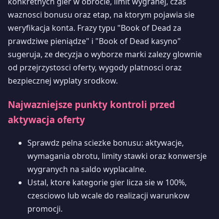
konkretnych gier w obrocie, limit wygranej, czas
waznosci bonusu oraz etap, na ktorym pojawia sie
weryfikacja konta. Frazy typu "Book of Dead za
prawdziwe pieniądze" i "Book of Dead kasyno"
sugeruja, ze decyzja o wyborze marki zalezy glownie
od przejrzystosci oferty, wygody platnosci oraz
bezpiecznej wyplaty srodkow.
Najwazniejsze punkty kontroli przed
aktywacja oferty
Sprawdz pelna sciezke bonusu: aktywacje,
wymagania obrotu, limity stawki oraz konwersje
wygranych na saldo wyplacalne.
Ustal, ktore kategorie gier licza sie w 100%,
czesciowo lub wcale do realizacji warunkow
promocji.