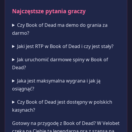
Najczęstsze pytania graczy
Czy Book of Dead ma demo do grania za
darmo?
Jaki jest RTP w Book of Dead i czy jest stały?
Jak uruchomić darmowe spiny w Book of
Dead?
Jaka jest maksymalna wygrana i jak ją
osiągnąć?
Czy Book of Dead jest dostępny w polskich
kasynach?
Gotowy na przygodę z Book of Dead? W Velobet
czeka na Ciebie ta legendarna gra z szansą na