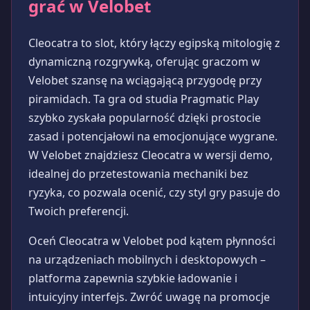
grać w Velobet
Cleocatra to slot, który łączy egipską mitologię z
dynamiczną rozgrywką, oferując graczom w
Velobet szansę na wciągającą przygodę przy
piramidach. Ta gra od studia Pragmatic Play
szybko zyskała popularność dzięki prostocie
zasad i potencjałowi na emocjonujące wygrane.
W Velobet znajdziesz Cleocatra w wersji demo,
idealnej do przetestowania mechaniki bez
ryzyka, co pozwala ocenić, czy styl gry pasuje do
Twoich preferencji.
Oceń Cleocatra w Velobet pod kątem płynności
na urządzeniach mobilnych i desktopowych –
platforma zapewnia szybkie ładowanie i
intuicyjny interfejs. Zwróć uwagę na promocje