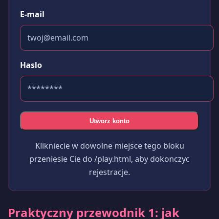
E-mail
Haslo
Utworz konto
Klikniecie w dowolne miejsce tego bloku
przeniesie Cie do /play.html, aby dokonczyc
rejestracje.
Praktyczny przewodnik 1: jak