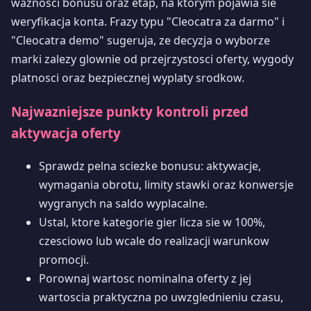
waznosci bonusu oraz etap, na ktorym pojawia sie
weryfikacja konta. Frazy typu "Cleocatra za darmo" i
"Cleocatra demo" sugeruja, ze decyzja o wyborze
marki zalezy glownie od przejrzystosci oferty, wygody
platnosci oraz bezpiecznej wyplaty srodkow.
Najwazniejsze punkty kontroli przed
aktywacja oferty
Sprawdz pelna sciezke bonusu: aktywacje,
wymagania obrotu, limity stawki oraz konwersje
wygranych na saldo wyplacalne.
Ustal, ktore kategorie gier licza sie w 100%,
czesciowo lub wcale do realizacji warunkow
promocji.
Porownaj wartosc nominalna oferty z jej
wartoscia praktyczna po uwzglednieniu czasu,