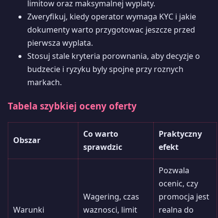
limitow oraz maksymalnej wyplaty.
Zweryfikuj, kiedy operator wymaga KYC i jakie
dokumenty warto przygotowac jeszcze przed
pierwsza wyplata.
Stosuj stale kryteria porownania, aby decyzje o
budzecie i ryzyku byly spojne przy roznych
markach.
Tabela szybkiej oceny oferty
Co warto
Praktyczny
Obszar
sprawdzic
efekt
Pozwala
ocenic, czy
Wagering, czas
promocja jest
Warunki
waznosci, limit
realna do