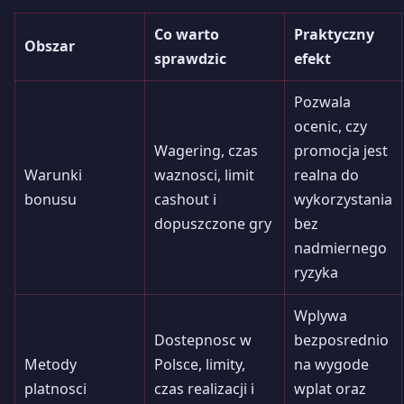
Co warto
Praktyczny
Obszar
sprawdzic
efekt
Pozwala
ocenic, czy
Wagering, czas
promocja jest
Warunki
waznosci, limit
realna do
bonusu
cashout i
wykorzystania
dopuszczone gry
bez
nadmiernego
ryzyka
Wplywa
Dostepnosc w
bezposrednio
Metody
Polsce, limity,
na wygode
platnosci
czas realizacji i
wplat oraz