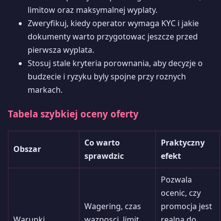
limitow oraz maksymalnej wyplaty.
Zweryfikuj, kiedy operator wymaga KYC i jakie
dokumenty warto przygotowac jeszcze przed
pierwsza wyplata.
Stosuj stale kryteria porownania, aby decyzje o
budzecie i ryzyku byly spojne przy roznych
markach.
Tabela szybkiej oceny oferty
Co warto
Praktyczny
Obszar
sprawdzic
efekt
Pozwala
ocenic, czy
Wagering, czas
promocja jest
Warunki
waznosci, limit
realna do