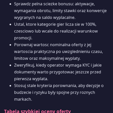
Sprawdz pelna sciezke bonusu: aktywacje,
wymagania obrotu, limity stawki oraz konwersje
wygranych na saldo wyplacalne.
Ustal, ktore kategorie gier licza sie w 100%,
czesciowo lub wcale do realizacji warunkow
promocji.
Porownaj wartosc nominalna oferty z jej
wartoscia praktyczna po uwzglednieniu czasu,
limitow oraz maksymalnej wyplaty.
Zweryfikuj, kiedy operator wymaga KYC i jakie
dokumenty warto przygotowac jeszcze przed
pierwsza wyplata.
Stosuj stale kryteria porownania, aby decyzje o
budzecie i ryzyku byly spojne przy roznych
markach.
Tabela szybkiej oceny oferty