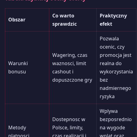
Co warto
Praktyczny
Obszar
sprawdzic
efekt
Pozwala
ocenic, czy
Wagering, czas
promocja jest
Warunki
waznosci, limit
realna do
bonusu
cashout i
wykorzystania
dopuszczone gry
bez
nadmiernego
ryzyka
Wplywa
Dostepnosc w
bezposrednio
Metody
Polsce, limity,
na wygode
platnosci
czas realizacji i
wplat oraz