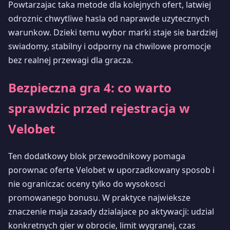
Powtarzajac taka metode dla kolejnych ofert, latwiej
odroznic chwytliwe hasla od naprawde uzytecznych
warunkow. Dzieki temu wybor marki staje sie bardziej
swiadomy, stabilny i odporny na chwilowe promocje
bez realnej przewagi dla gracza.
Bezpieczna gra 4: co warto
sprawdzic przed rejestracja w
Velobet
Ten dodatkowy blok przewodnikowy pomaga
porownac oferte Velobet w uporzadkowany sposob i
nie ograniczac oceny tylko do wysokosci
promowanego bonusu. W praktyce najwieksze
znaczenie maja zasady dzialajace po aktywacji: udzial
konkretnych gier w obrocie, limit wygranej, czas