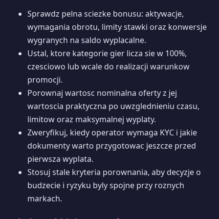
Sprawdz pelna sciezke bonusu: aktywacje,
wymagania obrotu, limity stawki oraz konwersje
wygranych na saldo wyplacalne.
Ustal, ktore kategorie gier licza sie w 100%,
czesciowo lub wcale do realizacji warunkow
promocji.
Porownaj wartosc nominalna oferty z jej
wartoscia praktyczna po uwzglednieniu czasu,
limitow oraz maksymalnej wyplaty.
Zweryfikuj, kiedy operator wymaga KYC i jakie
dokumenty warto przygotowac jeszcze przed
pierwsza wyplata.
Stosuj stale kryteria porownania, aby decyzje o
budzecie i ryzyku byly spojne przy roznych
markach.