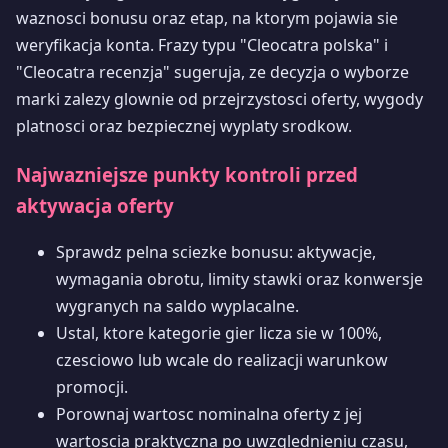
waznosci bonusu oraz etap, na ktorym pojawia sie
weryfikacja konta. Frazy typu "Cleocatra polska" i
"Cleocatra recenzja" sugeruja, ze decyzja o wyborze
marki zalezy glownie od przejrzystosci oferty, wygody
platnosci oraz bezpiecznej wyplaty srodkow.
Najwazniejsze punkty kontroli przed
aktywacja oferty
Sprawdz pelna sciezke bonusu: aktywacje,
wymagania obrotu, limity stawki oraz konwersje
wygranych na saldo wyplacalne.
Ustal, ktore kategorie gier licza sie w 100%,
czesciowo lub wcale do realizacji warunkow
promocji.
Porownaj wartosc nominalna oferty z jej
wartoscia praktyczna po uwzglednieniu czasu,