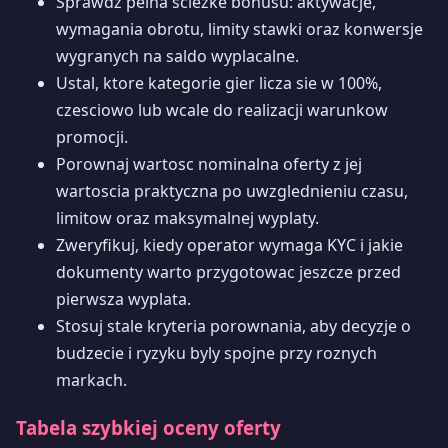
Sprawdz pelna sciezke bonusu: aktywacje,
wymagania obrotu, limity stawki oraz konwersje
wygranych na saldo wyplacalne.
Ustal, ktore kategorie gier licza sie w 100%,
czesciowo lub wcale do realizacji warunkow
promocji.
Porownaj wartosc nominalna oferty z jej
wartoscia praktyczna po uwzglednieniu czasu,
limitow oraz maksymalnej wyplaty.
Zweryfikuj, kiedy operator wymaga KYC i jakie
dokumenty warto przygotowac jeszcze przed
pierwsza wyplata.
Stosuj stale kryteria porownania, aby decyzje o
budzecie i ryzyku byly spojne przy roznych
markach.
Tabela szybkiej oceny oferty