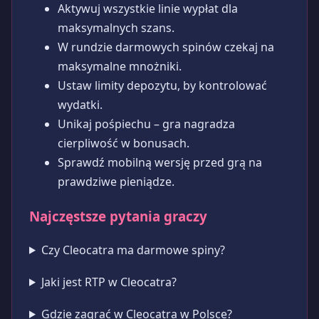
Aktywuj wszystkie linie wypłat dla
maksymalnych szans.
W rundzie darmowych spinów czekaj na
maksymalne mnożniki.
Ustaw limity depozytu, by kontrolować
wydatki.
Unikaj pośpiechu – gra nagradza
cierpliwość w bonusach.
Sprawdź mobilną wersję przed grą na
prawdziwe pieniądze.
Najczęstsze pytania graczy
Czy Cleocatra ma darmowe spiny?
Jaki jest RTP w Cleocatra?
Gdzie zagrać w Cleocatra w Polsce?