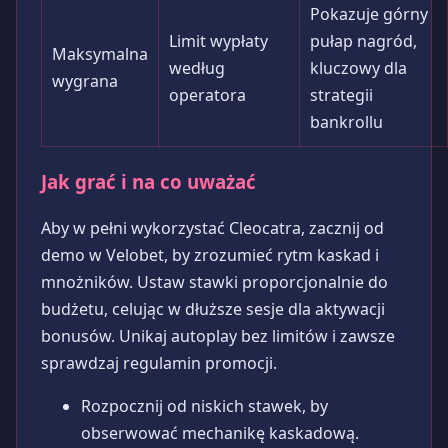
Pokazuje górny
Limit wypłaty
pułap nagród,
Maksymalna
według
kluczowy dla
wygrana
operatora
strategii
bankrollu
Jak grać i na co uważać
Aby w pełni wykorzystać Cleocatra, zacznij od
demo w Velobet, by zrozumieć rytm kaskad i
mnożników. Ustaw stawki proporcjonalnie do
budżetu, celując w dłuższe sesje dla aktywacji
bonusów. Unikaj autoplay bez limitów i zawsze
sprawdzaj regulamin promocji.
Rozpocznij od niskich stawek, by
obserwować mechanikę kaskadową.