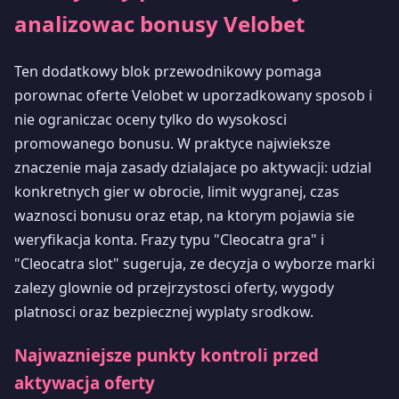
analizowac bonusy Velobet
Ten dodatkowy blok przewodnikowy pomaga
porownac oferte Velobet w uporzadkowany sposob i
nie ograniczac oceny tylko do wysokosci
promowanego bonusu. W praktyce najwieksze
znaczenie maja zasady dzialajace po aktywacji: udzial
konkretnych gier w obrocie, limit wygranej, czas
waznosci bonusu oraz etap, na ktorym pojawia sie
weryfikacja konta. Frazy typu "Cleocatra gra" i
"Cleocatra slot" sugeruja, ze decyzja o wyborze marki
zalezy glownie od przejrzystosci oferty, wygody
platnosci oraz bezpiecznej wyplaty srodkow.
Najwazniejsze punkty kontroli przed
aktywacja oferty