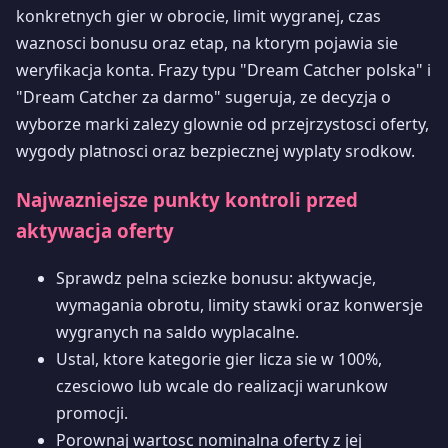
konkretnych gier w obrocie, limit wygranej, czas
waznosci bonusu oraz etap, na ktorym pojawia sie
weryfikacja konta. Frazy typu "Dream Catcher polska" i
"Dream Catcher za darmo" sugeruja, ze decyzja o
wyborze marki zalezy glownie od przejrzystosci oferty,
wygody platnosci oraz bezpiecznej wyplaty srodkow.
Najwazniejsze punkty kontroli przed
aktywacja oferty
Sprawdz pelna sciezke bonusu: aktywacje,
wymagania obrotu, limity stawki oraz konwersje
wygranych na saldo wyplacalne.
Ustal, ktore kategorie gier licza sie w 100%,
czesciowo lub wcale do realizacji warunkow
promocji.
Porownaj wartosc nominalna oferty z jej