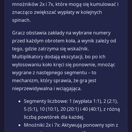
mnożników 2x i 7x, które mogą się kumulować i
znacząco zwiększać wypłaty w kolejnych
spinach.
Gracz obstawia zakłady na wybrane numery
przed każdym obrotem koła, a wynik zależy od
tego, gdzie zatrzyma się wskaźnik.
Multiplikatory dodają ekscytacji, bo po ich
wylosowaniu koło kręci się ponownie, mnożąc
wygrane z następnego segmentu – to
mechanizm, który sprawia, że gra jest
nieprzewidywalna i wciągająca.
Segmenty liczbowe: 1 (wypłata 1:1), 2 (2:1),
5 (5:1), 10 (10:1), 20 (20:1) i 40 (40:1), z różną
liczbą powtórek dla każdej.
Mnożniki 2x i 7x: Aktywują ponowny spin z