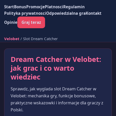
Start
Bonus
Promocje
Platnosci
Regulamin
Polityka prywatnosci
Odpowiedzialna gra
Kontakt
Opinie
Graj teraz
Velobet
/ Slot Dream Catcher
Dream Catcher w Velobet:
jak grac i co warto
wiedziec
Sprawdz, jak wyglada slot Dream Catcher w
Velobet: mechanika gry, funkcje bonusowe,
praktyczne wskazowki i informacje dla graczy z
Polski.