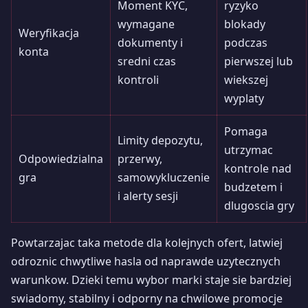
Moment KYC,
ryzyko
wymagane
blokady
Weryfikacja
dokumenty i
podczas
konta
sredni czas
pierwszej lub
kontroli
wiekszej
wyplaty
Pomaga
Limity depozytu,
utrzymac
Odpowiedzialna
przerwy,
kontrole nad
gra
samowykluczenie
budzetem i
i alerty sesji
dlugoscia gry
Powtarzajac taka metode dla kolejnych ofert, latwiej
odroznic chwytliwe hasla od naprawde uzytecznych
warunkow. Dzieki temu wybor marki staje sie bardziej
swiadomy, stabilny i odporny na chwilowe promocje