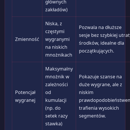
głównych
zakładów)
Niska, z
Pozwala na dłuższe
częstymi
sesje bez szybkiej utrat
Zmienność
wygranymi
środków, idealne dla
na niskich
początkujących.
mnożnikach
Maksymalny
mnożnik w
Pokazuje szanse na
zależności
duże wygrane, ale z
Potencjał
od
niskim
wygranej
kumulacji
prawdopodobieństwe
(np. do
trafienia wysokich
setek razy
segmentów.
stawka)