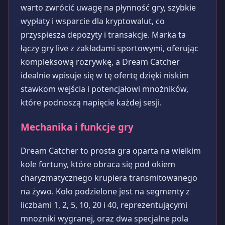
warto zwrócić uwagę na płynność gry, szybkie
wypłaty i wsparcie dla kryptowalut, co
przyspiesza depozyty i transakcje. Marka ta
łączy gry live z zakładami sportowymi, oferując
kompleksową rozrywkę, a Dream Catcher
idealnie wpisuje się w tę ofertę dzięki niskim
stawkom wejścia i potencjałowi mnożników,
które podnoszą napięcie każdej sesji.
Mechanika i funkcje gry
Dream Catcher to prosta gra oparta na wielkim
kole fortuny, które obraca się pod okiem
charyzmatycznego krupiera transmitowanego
na żywo. Koło podzielone jest na segmenty z
liczbami 1, 2, 5, 10, 20 i 40, reprezentującymi
mnożniki wygranej, oraz dwa specjalne pola