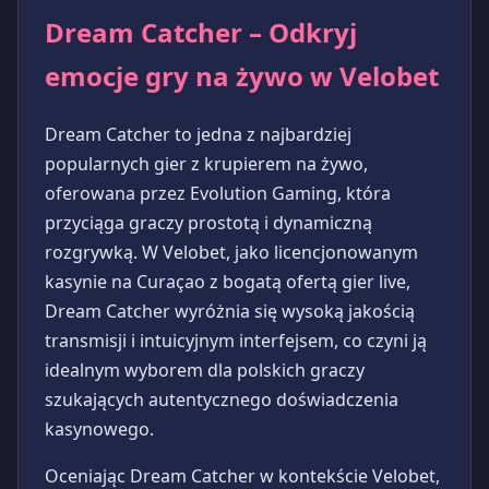
Dream Catcher – Odkryj
emocje gry na żywo w Velobet
Dream Catcher to jedna z najbardziej
popularnych gier z krupierem na żywo,
oferowana przez Evolution Gaming, która
przyciąga graczy prostotą i dynamiczną
rozgrywką. W Velobet, jako licencjonowanym
kasynie na Curaçao z bogatą ofertą gier live,
Dream Catcher wyróżnia się wysoką jakością
transmisji i intuicyjnym interfejsem, co czyni ją
idealnym wyborem dla polskich graczy
szukających autentycznego doświadczenia
kasynowego.
Oceniając Dream Catcher w kontekście Velobet,