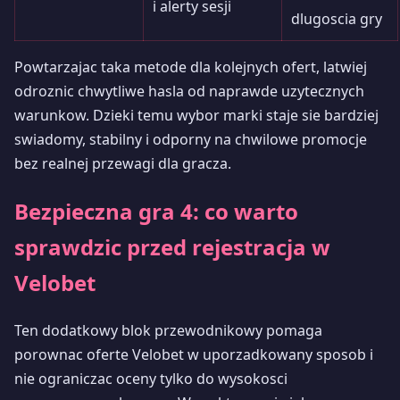
i alerty sesji
dlugoscia gry
Powtarzajac taka metode dla kolejnych ofert, latwiej
odroznic chwytliwe hasla od naprawde uzytecznych
warunkow. Dzieki temu wybor marki staje sie bardziej
swiadomy, stabilny i odporny na chwilowe promocje
bez realnej przewagi dla gracza.
Bezpieczna gra 4: co warto
sprawdzic przed rejestracja w
Velobet
Ten dodatkowy blok przewodnikowy pomaga
porownac oferte Velobet w uporzadkowany sposob i
nie ograniczac oceny tylko do wysokosci