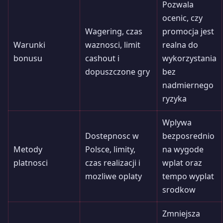
Pozwala
ocenic, czy
Wagering, czas
promocja jest
Warunki
waznosci, limit
realna do
bonusu
cashout i
wykorzystania
dopuszczone gry
bez
nadmiernego
ryzyka
Wplywa
Dostepnosc w
bezposrednio
Metody
Polsce, limity,
na wygode
platnosci
czas realizacji i
wplat oraz
mozliwe oplaty
tempo wyplat
srodkow
Zmniejsza