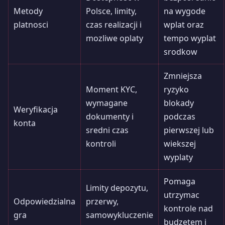
Metody
Polsce, limity,
na wygode
platnosci
czas realizacji i
wplat oraz
mozliwe oplaty
tempo wyplat
srodkow
Zmniejsza
Moment KYC,
ryzyko
wymagane
blokady
Weryfikacja
dokumenty i
podczas
konta
sredni czas
pierwszej lub
kontroli
wiekszej
wyplaty
Pomaga
Limity depozytu,
utrzymac
Odpowiedzialna
przerwy,
kontrole nad
gra
samowykluczenie
budzetem i