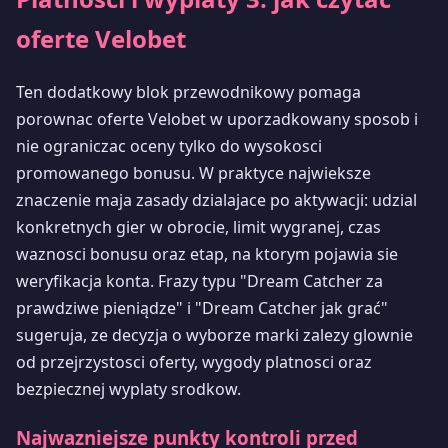
oferte Velobet
Ten dodatkowy blok przewodnikowy pomaga
porownac oferte Velobet w uporzadkowany sposob i
nie ograniczac oceny tylko do wysokosci
promowanego bonusu. W praktyce najwieksze
znaczenie maja zasady dzialajace po aktywacji: udzial
konkretnych gier w obrocie, limit wygranej, czas
waznosci bonusu oraz etap, na ktorym pojawia sie
weryfikacja konta. Frazy typu "Dream Catcher za
prawdziwe pieniądze" i "Dream Catcher jak grać"
sugeruja, ze decyzja o wyborze marki zalezy glownie
od przejrzystosci oferty, wygody platnosci oraz
bezpiecznej wyplaty srodkow.
Najwazniejsze punkty kontroli przed