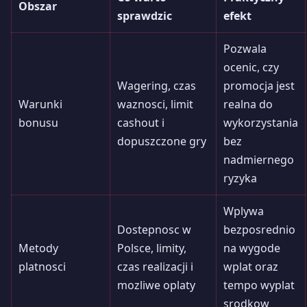
Obszar
sprawdzic
efekt
Pozwala
ocenic, czy
Wagering, czas
promocja jest
Warunki
waznosci, limit
realna do
bonusu
cashout i
wykorzystania
dopuszczone gry
bez
nadmiernego
ryzyka
Wplywa
Dostepnosc w
bezposrednio
Metody
Polsce, limity,
na wygode
platnosci
czas realizacji i
wplat oraz
mozliwe oplaty
tempo wyplat
srodkow