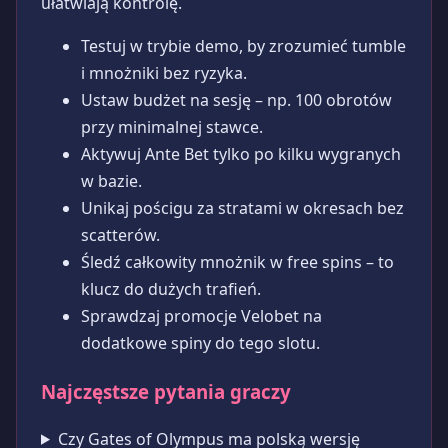
ułatwiają kontrolę.
Testuj w trybie demo, by zrozumieć tumble
i mnożniki bez ryzyka.
Ustaw budżet na sesję – np. 100 obrotów
przy minimalnej stawce.
Aktywuj Ante Bet tylko po kilku wygranych
w bazie.
Unikaj pościgu za stratami w okresach bez
scatterów.
Śledź całkowity mnożnik w free spins – to
klucz do dużych trafień.
Sprawdzaj promocje Velobet na
dodatkowe spiny do tego slotu.
Najczęstsze pytania graczy
Czy Gates of Olympus ma polską wersję