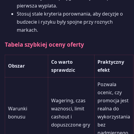
pierwsza wyplata.
Stosuj stale kryteria porownania, aby decyzje o
budzecie i ryzyku byly spojne przy roznych
markach.
Tabela szybkiej oceny oferty
Co warto
Praktyczny
Obszar
sprawdzic
efekt
Pozwala
ocenic, czy
Wagering, czas
promocja jest
Warunki
waznosci, limit
realna do
bonusu
cashout i
wykorzystania
dopuszczone gry
bez
nadmiernego