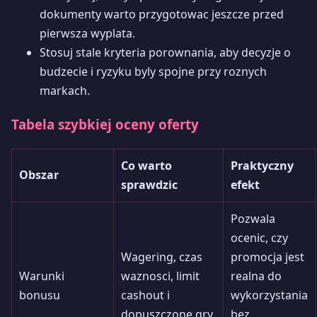
dokumenty warto przygotowac jeszcze przed
pierwsza wyplata.
Stosuj stale kryteria porownania, aby decyzje o
budzecie i ryzyku byly spojne przy roznych
markach.
Tabela szybkiej oceny oferty
Co warto
Praktyczny
Obszar
sprawdzic
efekt
Pozwala
ocenic, czy
Wagering, czas
promocja jest
Warunki
waznosci, limit
realna do
bonusu
cashout i
wykorzystania
dopuszczone gry
bez