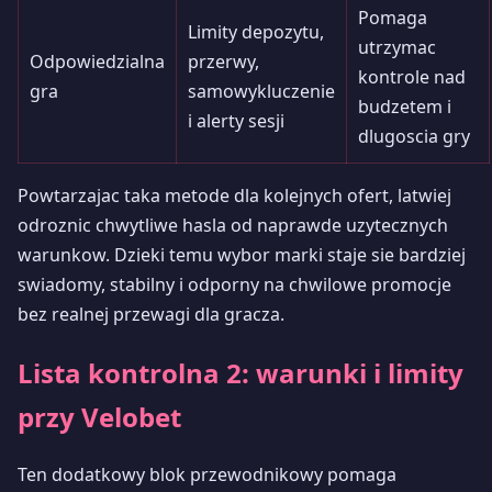
Pomaga
Limity depozytu,
utrzymac
Odpowiedzialna
przerwy,
kontrole nad
gra
samowykluczenie
budzetem i
i alerty sesji
dlugoscia gry
Powtarzajac taka metode dla kolejnych ofert, latwiej
odroznic chwytliwe hasla od naprawde uzytecznych
warunkow. Dzieki temu wybor marki staje sie bardziej
swiadomy, stabilny i odporny na chwilowe promocje
bez realnej przewagi dla gracza.
Lista kontrolna 2: warunki i limity
przy Velobet
Ten dodatkowy blok przewodnikowy pomaga