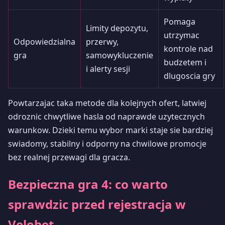
Pomaga
Limity depozytu,
utrzymac
Odpowiedzialna
przerwy,
kontrole nad
gra
samowykluczenie
budzetem i
i alerty sesji
dlugoscia gry
Powtarzajac taka metode dla kolejnych ofert, latwiej
odroznic chwytliwe hasla od naprawde uzytecznych
warunkow. Dzieki temu wybor marki staje sie bardziej
swiadomy, stabilny i odporny na chwilowe promocje
bez realnej przewagi dla gracza.
Bezpieczna gra 4: co warto
sprawdzic przed rejestracja w
Velobet