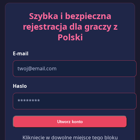
Szybka i bezpieczna
rejestracja dla graczy z
Polski
E-mail
Haslo
Utworz konto
Klikniecie w dowolne miejsce tego bloku