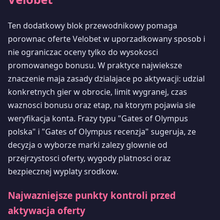
Ten dodatkowy blok przewodnikowy pomaga
porownac oferte Velobet w uporzadkowany sposob i
nie ograniczac oceny tylko do wysokosci
promowanego bonusu. W praktyce najwieksze
znaczenie maja zasady dzialajace po aktywacji: udzial
konkretnych gier w obrocie, limit wygranej, czas
waznosci bonusu oraz etap, na ktorym pojawia sie
weryfikacja konta. Frazy typu "Gates of Olympus
polska" i "Gates of Olympus recenzja" sugeruja, ze
decyzja o wyborze marki zalezy glownie od
przejrzystosci oferty, wygody platnosci oraz
bezpiecznej wyplaty srodkow.
Najwazniejsze punkty kontroli przed
aktywacja oferty