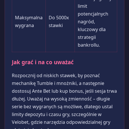
limit
potencjalnych
Maksymalna
Do 5000x
nagród,
wygrana
stawki
kluczowy dla
strategii
bankrollu.
Jak grać i na co uważać
Rozpocznij od niskich stawek, by poznać
mechanikę Tumble i mnożniki, a następnie
dostosuj Ante Bet lub kup bonus, jeśli sesja trwa
dłużej. Uważaj na wysoką zmienność – długie
serie bez wygranych są możliwe, dlatego ustal
limity depozytu i czasu gry, szczególnie w
Velobet, gdzie narzędzia odpowiedzialnej gry