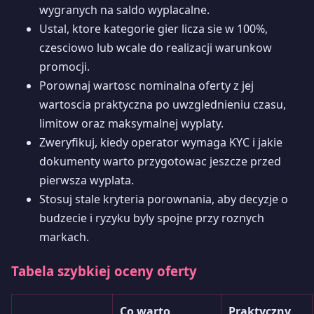
wygranych na saldo wyplacalne.
Ustal, ktore kategorie gier licza sie w 100%,
czesciowo lub wcale do realizacji warunkow
promocji.
Porownaj wartosc nominalna oferty z jej
wartoscia praktyczna po uwzglednieniu czasu,
limitow oraz maksymalnej wyplaty.
Zweryfikuj, kiedy operator wymaga KYC i jakie
dokumenty warto przygotowac jeszcze przed
pierwsza wyplata.
Stosuj stale kryteria porownania, aby decyzje o
budzecie i ryzyku byly spojne przy roznych
markach.
Tabela szybkiej oceny oferty
Co warto
Praktyczny