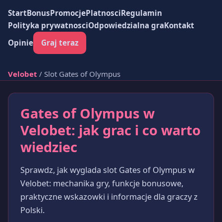
Start
Bonus
Promocje
Platnosci
Regulamin
Polityka prywatnosci
Odpowiedzialna gra
Kontakt
Opinie
Graj teraz
Velobet
/ Slot Gates of Olympus
Gates of Olympus w
Velobet: jak grac i co warto
wiedziec
Sprawdz, jak wyglada slot Gates of Olympus w
Velobet: mechanika gry, funkcje bonusowe,
praktyczne wskazowki i informacje dla graczy z
Polski.