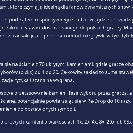
ami, które czynią ją idealną dla fanów dynamicznych show
obet pod kątem responsywnego studia live, gdzie prowadz
o zakresu stawek dostosowanego do polskich graczy. Mark
eczne transakcje, co podnosi komfort rozgrywki w tym tytul
 się na ścianie z 70 ukrytymi kamieniami, gdzie gracze ob
ę wyborów (picks) od 1 do 20. Całkowity zakład to suma st
lizację ryzyka i szans na wygraną.
osowe przetasowanie kamieni, faza wyboru przez gracza, a
ścianę, potencjalnie powtarzając się w Re-Drop do 10 razy.
amienie do obstawionych symboli.
lorowych kamieni o wartościach 1x, 2x, 4x, 8x, 20x lub 65x