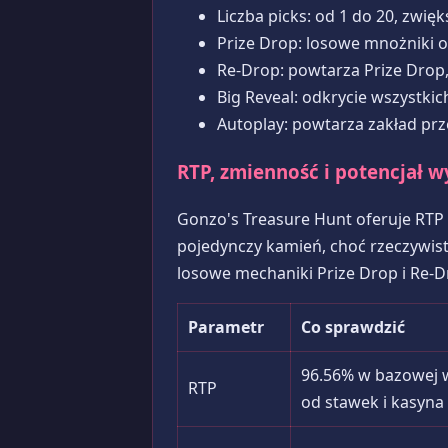
Liczba picks: od 1 do 20, zwięk
Prize Drop: losowe mnożniki o
Re-Drop: powtarza Prize Drop,
Big Reveal: odkrycie wszystki
Autoplay: powtarza zakład prz
RTP, zmienność i potencjał w
Gonzo's Treasure Hunt oferuje RTP 
pojedynczy kamień, choć rzeczywist
losowe mechaniki Prize Drop i Re-
Parametr
Co sprawdzić
96.56% w bazowej w
RTP
od stawek i kasyna