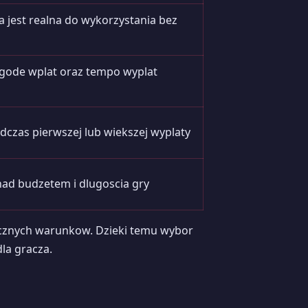
a jest realna do wykorzystania bez
gode wplat oraz tempo wyplat
dczas pierwszej lub wiekszej wyplaty
ad budzetem i dlugoscia gry
tecznych warunkow. Dzieki temu wybor
la gracza.