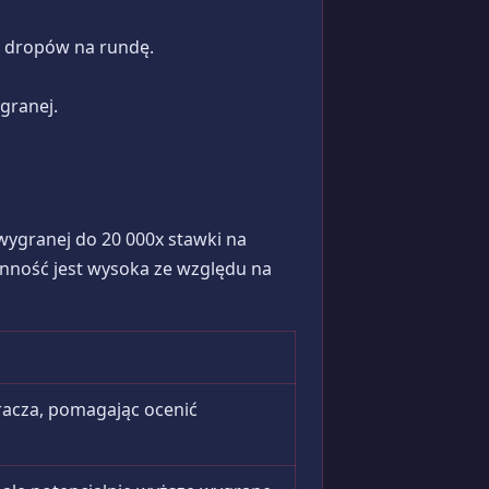
7 dropów na rundę.
granej.
wygranej do 20 000x stawki na
enność jest wysoka ze względu na
acza, pomagając ocenić