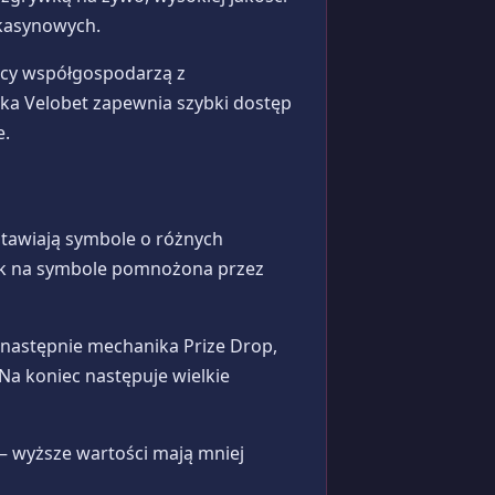
 kasynowych.
ący współgospodarzą z
a Velobet zapewnia szybki dostęp
e.
stawiają symbole o różnych
awek na symbole pomnożona przez
 następnie mechanika Prize Drop,
 Na koniec następuje wielkie
 – wyższe wartości mają mniej