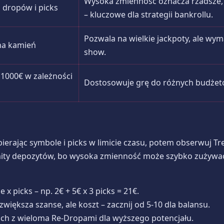
Wysoka zmienność oznacza rzadsze, 
 dropów i picks
– kluczowe dla strategii bankrollu.
Pozwala na wielkie jackpoty, ale wym
na kamień
show.
 1000€ w zależności
Dostosowuje grę do różnych budżetów
ierając symbole i picks w limicie czasu, potem obserwuj Tr
limity depozytów, bo wysoka zmienność może szybko zużywa
x picks – np. 2€ + 5€ x 3 picks = 21€.
zwiększa szanse, ale koszt – zacznij od 5-10 dla balansu.
ach z wieloma Re-Dropami dla wyższego potencjału.