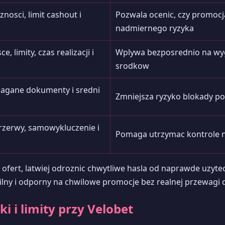
nosci, limit cashout i
Pozwala ocenic, czy promocj
nadmiernego ryzyka
, limity, czas realizacji i
Wplywa bezposrednio na wy
srodkow
gane dokumenty i sredni
Zmniejsza ryzyko blokady po
przerwy, samowykluczenie i
Pomaga utrzymac kontrole n
 ofert, latwiej odroznic chwytliwe hasla od naprawde uzy
bilny i odporny na chwilowe promocje bez realnej przewagi d
i i limity przy Velobet