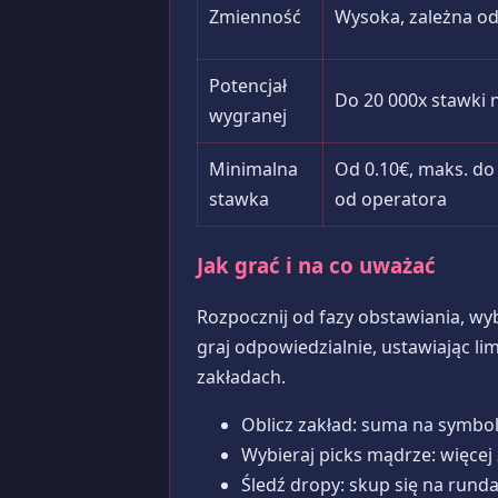
Zmienność
Wysoka, zależna od
Potencjał
Do 20 000x stawki 
wygranej
Minimalna
Od 0.10€, maks. do
stawka
od operatora
Jak grać i na co uważać
Rozpocznij od fazy obstawiania, wyb
graj odpowiedzialnie, ustawiając 
zakładach.
Oblicz zakład: suma na symbole 
Wybieraj picks mądrze: więcej 
Śledź dropy: skup się na rund