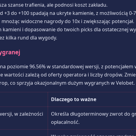
sza szanse trafienia, ale podnosi koszt zakładu.
d +3 do +100 spadają na ukryte kamienie, z możliwością 0-
 mnożąc widoczne nagrody do 10x i zwiększając potencjał.
ch kamieni i dopasowanie do twoich picks dla ostatecznej wy
ez kilka rund dla wygody.
ygranej
na poziomie 96.56% w standardowej wersji, z potencjałem 
e wartości zależą od oferty operatora i liczby dropów. Zmi
Drop, co sprzyja okazjonalnym dużym wygranych w Velobet.
Dlaczego to ważne
ersji, w zależności
Określa długoterminowy zwrot do gr
opłacalność.