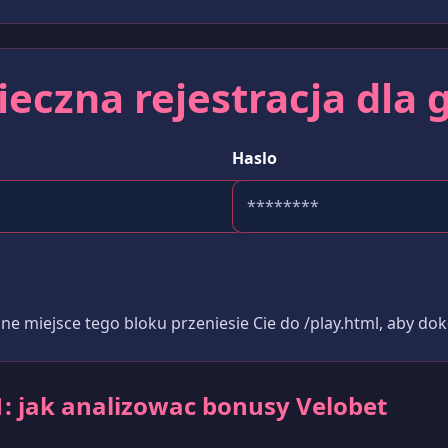
ieczna rejestracja dla g
Haslo
ne miejsce tego bloku przeniesie Cie do /play.html, aby dok
: jak analizowac bonusy Velobet