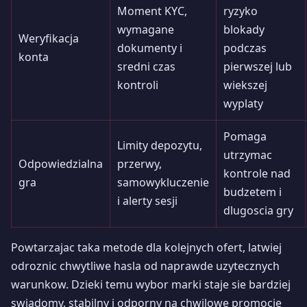
Moment KYC,
ryzyko
wymagane
blokady
Weryfikacja
dokumenty i
podczas
konta
sredni czas
pierwszej lub
kontroli
wiekszej
wyplaty
Pomaga
Limity depozytu,
utrzymac
Odpowiedzialna
przerwy,
kontrole nad
gra
samowykluczenie
budzetem i
i alerty sesji
dlugoscia gry
Powtarzajac taka metode dla kolejnych ofert, latwiej
odroznic chwytliwe hasla od naprawde uzytecznych
warunkow. Dzieki temu wybor marki staje sie bardziej
swiadomy, stabilny i odporny na chwilowe promocje