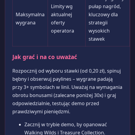
Limity wg
pułap nagród,
Maksymalna
aktualnej
kluczowy dla
wygrana
oferty
strategii
operatora
wysokich
stawek
Jak grać i na co uważać
Rozpocznij od wyboru stawki (od 0,20 zł), spinuj
bębny i obserwuj paylines – wygrane padają
przy 3+ symbolach w linii. Uważaj na wymagania
obrotu bonusami (zalecane poniżej 30x) i graj
odpowiedzialnie, testując demo przed
prawdziwymi pieniędzmi.
Zacznij w trybie demo, by opanować
Walking Wilds i Treasure Collection.