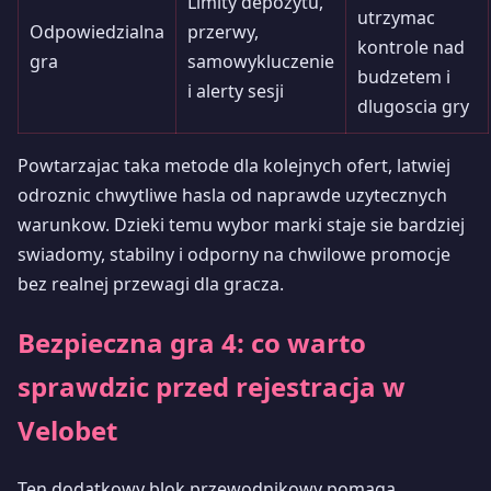
Limity depozytu,
utrzymac
Odpowiedzialna
przerwy,
kontrole nad
gra
samowykluczenie
budzetem i
i alerty sesji
dlugoscia gry
Powtarzajac taka metode dla kolejnych ofert, latwiej
odroznic chwytliwe hasla od naprawde uzytecznych
warunkow. Dzieki temu wybor marki staje sie bardziej
swiadomy, stabilny i odporny na chwilowe promocje
bez realnej przewagi dla gracza.
Bezpieczna gra 4: co warto
sprawdzic przed rejestracja w
Velobet
Ten dodatkowy blok przewodnikowy pomaga