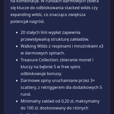
na kombinacje. W rundach darmowych zbiera
się klucze do odblokowania stacked wilds czy
expanding wilds, co znacząco zwiększa
potencjał nagród.
20 stałych linii wypłat zapewnia
przewidywalną strukturę zakładów.
Walking Wilds z respinami i mnożnikiem x3
w darmowych spinach.
Treasure Collection: zbieranie monet i
kluczy na bębnie 5 w free spins
odblokowuje bonusy.
Darmowe spiny uruchamiane przez 3+
scattery, z retriggerem dla dodatkowych 5
rund.
Minimalny zakład od 0,20 zł, maksymalny
do 100 zł, dostosowany do różnych