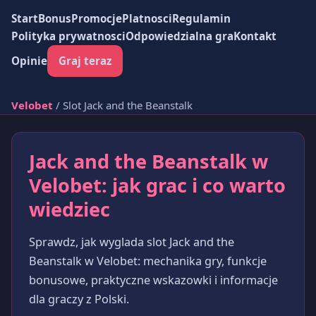
Start
Bonus
Promocje
Platnosci
Regulamin
Polityka prywatnosci
Odpowiedzialna gra
Kontakt
Opinie
Graj teraz
Velobet
/ Slot Jack and the Beanstalk
Jack and the Beanstalk w
Velobet: jak grac i co warto
wiedziec
Sprawdz, jak wyglada slot Jack and the
Beanstalk w Velobet: mechanika gry, funkcje
bonusowe, praktyczne wskazowki i informacje
dla graczy z Polski.