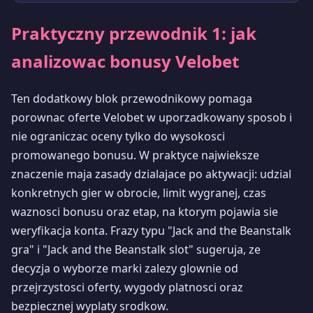
Praktyczny przewodnik 1: jak
analizowac bonusy Velobet
Ten dodatkowy blok przewodnikowy pomaga
porownac oferte Velobet w uporzadkowany sposob i
nie ograniczac oceny tylko do wysokosci
promowanego bonusu. W praktyce najwieksze
znaczenie maja zasady dzialajace po aktywacji: udzial
konkretnych gier w obrocie, limit wygranej, czas
waznosci bonusu oraz etap, na ktorym pojawia sie
weryfikacja konta. Frazy typu "Jack and the Beanstalk
gra" i "Jack and the Beanstalk slot" sugeruja, ze
decyzja o wyborze marki zalezy glownie od
przejrzystosci oferty, wygody platnosci oraz
bezpiecznej wyplaty srodkow.