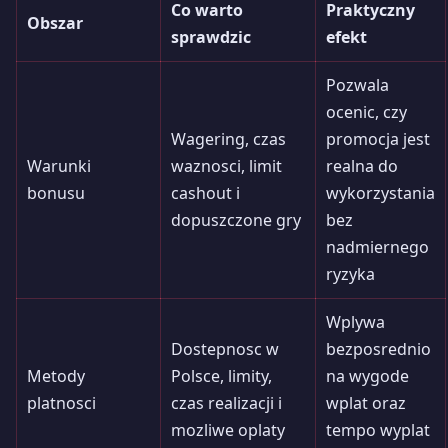
Co warto
Praktyczny
Obszar
sprawdzic
efekt
Pozwala
ocenic, czy
Wagering, czas
promocja jest
Warunki
waznosci, limit
realna do
bonusu
cashout i
wykorzystania
dopuszczone gry
bez
nadmiernego
ryzyka
Wplywa
Dostepnosc w
bezposrednio
Metody
Polsce, limity,
na wygode
platnosci
czas realizacji i
wplat oraz
mozliwe oplaty
tempo wyplat