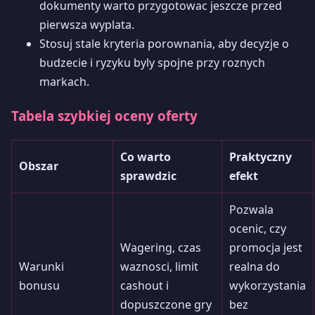
dokumenty warto przygotowac jeszcze przed
pierwsza wyplata.
Stosuj stale kryteria porownania, aby decyzje o
budzecie i ryzyku byly spojne przy roznych
markach.
Tabela szybkiej oceny oferty
Co warto
Praktyczny
Obszar
sprawdzic
efekt
Pozwala
ocenic, czy
Wagering, czas
promocja jest
Warunki
waznosci, limit
realna do
bonusu
cashout i
wykorzystania
dopuszczone gry
bez