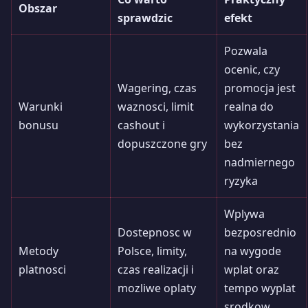
Obszar
sprawdzic
efekt
Pozwala
ocenic, czy
Wagering, czas
promocja jest
Warunki
waznosci, limit
realna do
bonusu
cashout i
wykorzystania
dopuszczone gry
bez
nadmiernego
ryzyka
Wplywa
Dostepnosc w
bezposrednio
Metody
Polsce, limity,
na wygode
platnosci
czas realizacji i
wplat oraz
mozliwe oplaty
tempo wyplat
srodkow