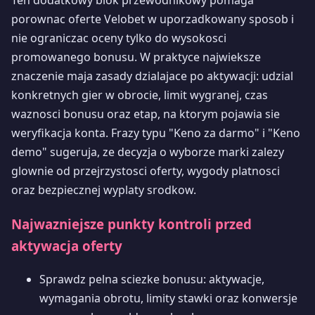
Ten dodatkowy blok przewodnikowy pomaga
porownac oferte Velobet w uporzadkowany sposob i
nie ograniczac oceny tylko do wysokosci
promowanego bonusu. W praktyce najwieksze
znaczenie maja zasady dzialajace po aktywacji: udzial
konkretnych gier w obrocie, limit wygranej, czas
waznosci bonusu oraz etap, na ktorym pojawia sie
weryfikacja konta. Frazy typu "Keno za darmo" i "Keno
demo" sugeruja, ze decyzja o wyborze marki zalezy
glownie od przejrzystosci oferty, wygody platnosci
oraz bezpiecznej wyplaty srodkow.
Najwazniejsze punkty kontroli przed
aktywacja oferty
Sprawdz pelna sciezke bonusu: aktywacje,
wymagania obrotu, limity stawki oraz konwersje