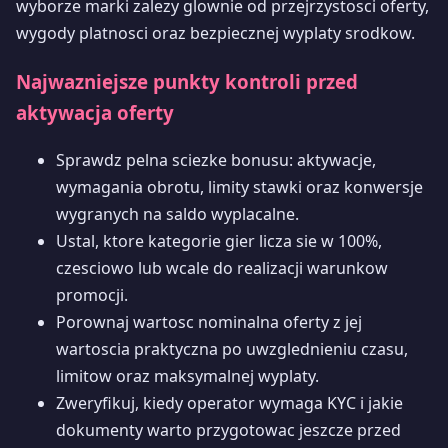
wyborze marki zalezy glownie od przejrzystosci oferty,
wygody platnosci oraz bezpiecznej wyplaty srodkow.
Najwazniejsze punkty kontroli przed
aktywacja oferty
Sprawdz pelna sciezke bonusu: aktywacje,
wymagania obrotu, limity stawki oraz konwersje
wygranych na saldo wyplacalne.
Ustal, ktore kategorie gier licza sie w 100%,
czesciowo lub wcale do realizacji warunkow
promocji.
Porownaj wartosc nominalna oferty z jej
wartoscia praktyczna po uwzglednieniu czasu,
limitow oraz maksymalnej wyplaty.
Zweryfikuj, kiedy operator wymaga KYC i jakie
dokumenty warto przygotowac jeszcze przed