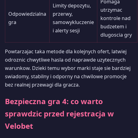
Pomaga
Limity depozytu,
utrzymac
Odpowiedzialna
przerwy,
kontrole nad
gra
samowykluczenie
budzetem i
i alerty sesji
dlugoscia gry
Powtarzajac taka metode dla kolejnych ofert, latwiej
odroznic chwytliwe hasla od naprawde uzytecznych
warunkow. Dzieki temu wybor marki staje sie bardziej
swiadomy, stabilny i odporny na chwilowe promocje
bez realnej przewagi dla gracza.
Bezpieczna gra 4: co warto
sprawdzic przed rejestracja w
Velobet