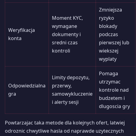
Zmniejsza
Moment KYC,
ryzyko
wymagane
blokady
Weryfikacja
dokumenty i
podczas
konta
sredni czas
pierwszej lub
kontroli
wiekszej
wyplaty
Pomaga
Limity depozytu,
utrzymac
Odpowiedzialna
przerwy,
kontrole nad
gra
samowykluczenie
budzetem i
i alerty sesji
dlugoscia gry
Powtarzajac taka metode dla kolejnych ofert, latwiej
odroznic chwytliwe hasla od naprawde uzytecznych