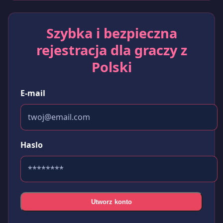
Szybka i bezpieczna
rejestracja dla graczy z
Polski
E-mail
Haslo
Utworz konto