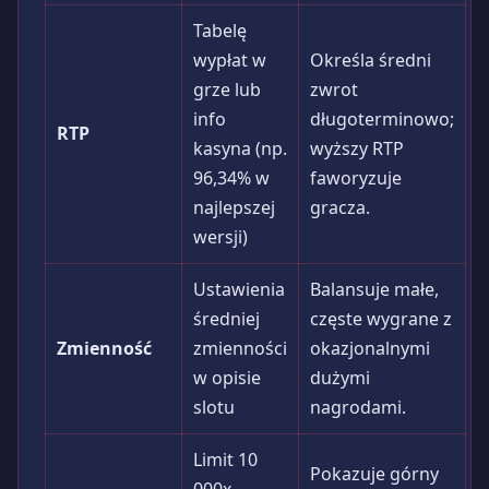
Tabelę
wypłat w
Określa średni
grze lub
zwrot
info
długoterminowo;
RTP
kasyna (np.
wyższy RTP
96,34% w
faworyzuje
najlepszej
gracza.
wersji)
Ustawienia
Balansuje małe,
średniej
częste wygrane z
Zmienność
zmienności
okazjonalnymi
w opisie
dużymi
slotu
nagrodami.
Limit 10
Pokazuje górny