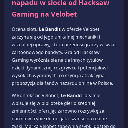
napadu w slocie od Hacksaw
Gaming na Velobet
Ocena slotu
Le Bandit
w ofercie Velobet
zaczyna się od jego unikalnej mechaniki i
wizualnej oprawy, która przenosi graczy w świat
cartoonowego bandyty. Gra od Hacksaw
Gaming wyróżnia się na tle innych tytułów
dzięki dynamicznej rozgrywce i potencjałowi
wysokich wygranych, co czyni ją atrakcyjną
propozycją dla fanów hazardu online w Polsce.
W kontekście Velobet,
Le Bandit
idealnie
wpisuje się w bibliotekę gier o średniej
zmienności, oferując zarówno rozrywkę za
darmo w trybie demo, jak i szanse na realne
zyski. Marka Velobet zapewnia szybki dostęp do