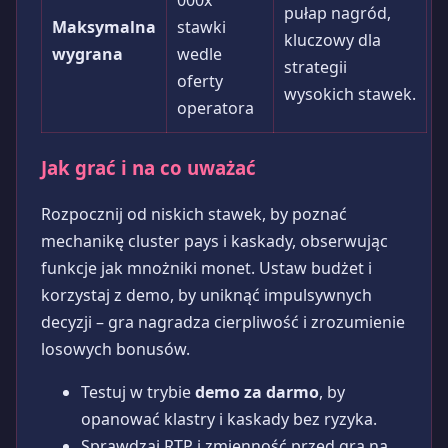
000x
pułap nagród,
Maksymalna
stawki
kluczowy dla
wygrana
wedle
strategii
oferty
wysokich stawek.
operatora
Jak grać i na co uważać
Rozpocznij od niskich stawek, by poznać
mechanikę cluster pays i kaskady, obserwując
funkcje jak mnożniki monet. Ustaw budżet i
korzystaj z demo, by uniknąć impulsywnych
decyzji – gra nagradza cierpliwość i zrozumienie
losowych bonusów.
Testuj w trybie
demo za darmo
, by
opanować klastry i kaskady bez ryzyka.
Sprawdzaj RTP i zmienność przed grą na