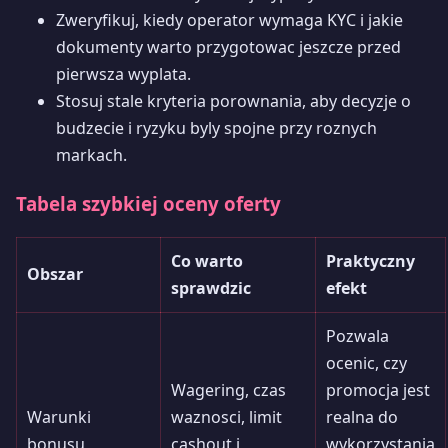
Zweryfikuj, kiedy operator wymaga KYC i jakie
dokumenty warto przygotowac jeszcze przed
pierwsza wyplata.
Stosuj stale kryteria porownania, aby decyzje o
budzecie i ryzyku byly spojne przy roznych
markach.
Tabela szybkiej oceny oferty
Co warto
Praktyczny
Obszar
sprawdzic
efekt
Pozwala
ocenic, czy
Wagering, czas
promocja jest
Warunki
waznosci, limit
realna do
bonusu
cashout i
wykorzystania