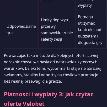
wyplaty
Pomaga
Limity depozytu,
utrzymac
Odpowiedzialna
przerwy,
kontrole nad
gra
samowykluczenie
budzetem i
i alerty sesji
dlugoscia gry
Powtarzajac taka metode dla kolejnych ofert, latwiej
odroznic chwytliwe hasla od naprawde uzytecznych
warunkow. Dzieki temu wybor marki staje sie bardziej
swiadomy, stabilny i odporny na chwilowe promocje
bez realnej przewagi dla gracza.
Platnosci i wyplaty 3: jak czytac
oferte Velobet