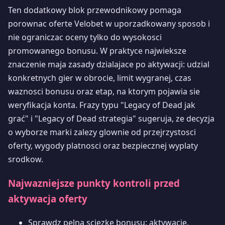
Ten dodatkowy blok przewodnikowy pomaga
porownac oferte Velobet w uporzadkowany sposob i
nie ograniczac oceny tylko do wysokosci
promowanego bonusu. W praktyce najwieksze
znaczenie maja zasady dzialajace po aktywacji: udzial
konkretnych gier w obrocie, limit wygranej, czas
waznosci bonusu oraz etap, na ktorym pojawia sie
weryfikacja konta. Frazy typu "Legacy of Dead jak
grać" i "Legacy of Dead strategia" sugeruja, ze decyzja
o wyborze marki zalezy glownie od przejrzystosci
oferty, wygody platnosci oraz bezpiecznej wyplaty
srodkow.
Najwazniejsze punkty kontroli przed
aktywacja oferty
Sprawdz pelna sciezke bonusu: aktywacje,