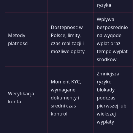
ryzyka
Wplywa
Dostepnosc w
bezposrednio
Metody
Polsce, limity,
na wygode
platnosci
czas realizacji i
wplat oraz
mozliwe oplaty
tempo wyplat
srodkow
Zmniejsza
Moment KYC,
ryzyko
wymagane
blokady
Weryfikacja
dokumenty i
podczas
konta
sredni czas
pierwszej lub
kontroli
wiekszej
wyplaty