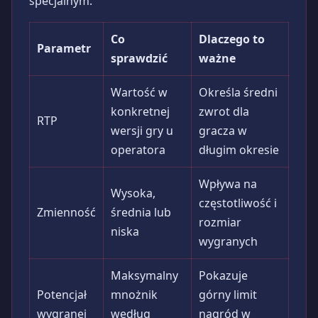
specjalnym.
Co
Dlaczego to
Parametr
sprawdzić
ważne
Wartość w
Określa średni
konkretnej
zwrot dla
RTP
wersji gry u
gracza w
operatora
długim okresie
Wpływa na
Wysoka,
częstotliwość i
Zmienność
średnia lub
rozmiar
niska
wygranych
Maksymalny
Pokazuje
Potencjał
mnożnik
górny limit
wygranej
według
nagród w