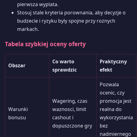
pierwsza wyplata.
Stosuj stale kryteria porownania, aby decyzje o
budzecie i ryzyku byly spojne przy roznych
markach.
Tabela szybkiej oceny oferty
Co warto
Praktyczny
Obszar
sprawdzic
efekt
Pozwala
ocenic, czy
Wagering, czas
promocja jest
Warunki
waznosci, limit
realna do
bonusu
cashout i
wykorzystania
dopuszczone gry
bez
nadmiernego