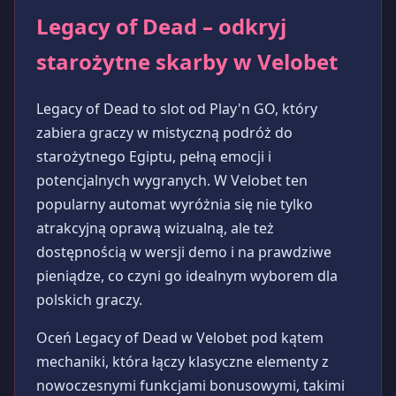
Legacy of Dead – odkryj
starożytne skarby w Velobet
Legacy of Dead to slot od Play'n GO, który
zabiera graczy w mistyczną podróż do
starożytnego Egiptu, pełną emocji i
potencjalnych wygranych. W Velobet ten
popularny automat wyróżnia się nie tylko
atrakcyjną oprawą wizualną, ale też
dostępnością w wersji demo i na prawdziwe
pieniądze, co czyni go idealnym wyborem dla
polskich graczy.
Oceń Legacy of Dead w Velobet pod kątem
mechaniki, która łączy klasyczne elementy z
nowoczesnymi funkcjami bonusowymi, takimi