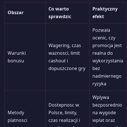
Co warto
Praktyczny
Obszar
sprawdzic
efekt
Pozwala
ocenic, czy
Wagering, czas
promocja jest
Warunki
waznosci, limit
realna do
bonusu
cashout i
wykorzystania
dopuszczone gry
bez
nadmiernego
ryzyka
Wplywa
Dostepnosc w
bezposrednio
Metody
Polsce, limity,
na wygode
platnosci
czas realizacji i
wplat oraz