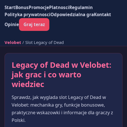
Start
Bonus
Promocje
Platnosci
Regulamin
Polityka prywatnosci
Odpowiedzialna gra
Kontakt
Opinie
Graj teraz
Velobet
/ Slot Legacy of Dead
Legacy of Dead w Velobet:
jak grac i co warto
wiedziec
Sprawdz, jak wyglada slot Legacy of Dead w
Velobet: mechanika gry, funkcje bonusowe,
praktyczne wskazowki i informacje dla graczy z
Polski.