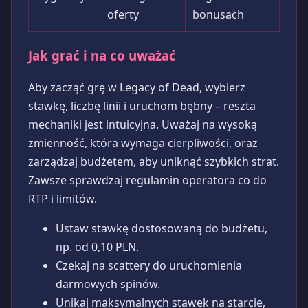
oferty
bonusach
Jak grać i na co uważać
Aby zacząć grę w Legacy of Dead, wybierz
stawkę, liczbę linii i uruchom bębny – reszta
mechaniki jest intuicyjna. Uważaj na wysoką
zmienność, która wymaga cierpliwości, oraz
zarządzaj budżetem, aby uniknąć szybkich strat.
Zawsze sprawdzaj regulamin operatora co do
RTP i limitów.
Ustaw stawkę dostosowaną do budżetu,
np. od 0,10 PLN.
Czekaj na scattery do uruchomienia
darmowych spinów.
Unikaj maksymalnych stawek na starcie,