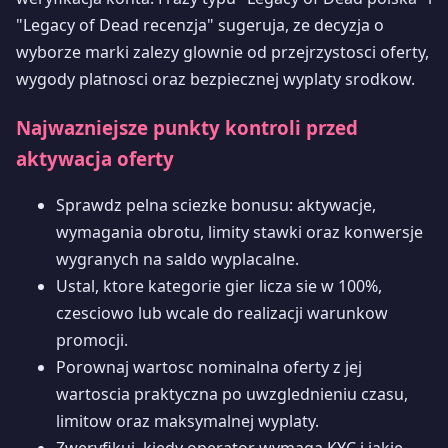
"Legacy of Dead recenzja" sugeruja, ze decyzja o
wyborze marki zalezy glownie od przejrzystosci oferty,
wygody platnosci oraz bezpiecznej wyplaty srodkow.
Najwazniejsze punkty kontroli przed
aktywacja oferty
Sprawdz pelna sciezke bonusu: aktywacje,
wymagania obrotu, limity stawki oraz konwersje
wygranych na saldo wyplacalne.
Ustal, ktore kategorie gier licza sie w 100%,
czesciowo lub wcale do realizacji warunkow
promocji.
Porownaj wartosc nominalna oferty z jej
wartoscia praktyczna po uwzglednieniu czasu,
limitow oraz maksymalnej wyplaty.