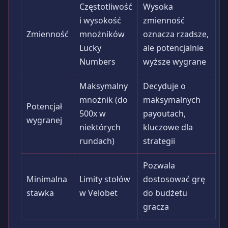
Częstotliwość
Wysoka
i wysokość
zmienność
Zmienność
mnożników
oznacza rzadsze,
Lucky
ale potencjalnie
Numbers
wyższe wygrane
Maksymalny
Decyduje o
mnożnik (do
maksymalnych
Potencjał
500x w
payoutach,
wygranej
niektórych
kluczowe dla
rundach)
strategii
Pozwala
Minimalna
Limity stołów
dostosować grę
stawka
w Velobet
do budżetu
gracza