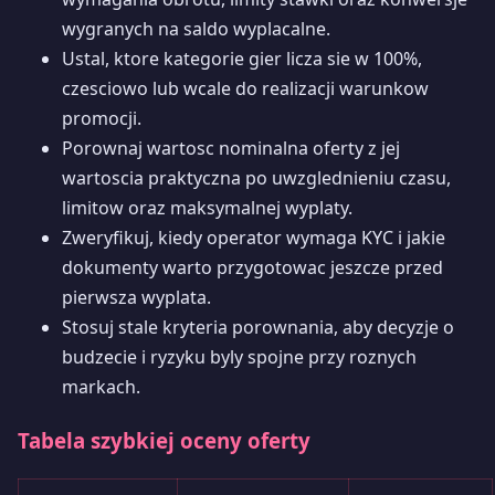
wygranych na saldo wyplacalne.
Ustal, ktore kategorie gier licza sie w 100%,
czesciowo lub wcale do realizacji warunkow
promocji.
Porownaj wartosc nominalna oferty z jej
wartoscia praktyczna po uwzglednieniu czasu,
limitow oraz maksymalnej wyplaty.
Zweryfikuj, kiedy operator wymaga KYC i jakie
dokumenty warto przygotowac jeszcze przed
pierwsza wyplata.
Stosuj stale kryteria porownania, aby decyzje o
budzecie i ryzyku byly spojne przy roznych
markach.
Tabela szybkiej oceny oferty