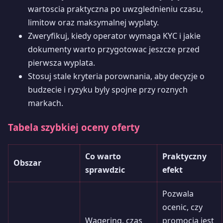
wartoscia praktyczna po uwzglednieniu czasu,
limitow oraz maksymalnej wyplaty.
Zweryfikuj, kiedy operator wymaga KYC i jakie
dokumenty warto przygotowac jeszcze przed
pierwsza wyplata.
Stosuj stale kryteria porownania, aby decyzje o
budzecie i ryzyku byly spojne przy roznych
markach.
Tabela szybkiej oceny oferty
Co warto
Praktyczny
Obszar
sprawdzic
efekt
Pozwala
ocenic, czy
Wagering, czas
promocja jest