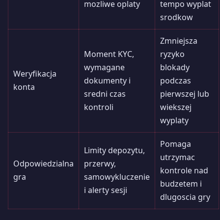
mozliwe oplaty
tempo wyplat
srodkow
Zmniejsza
Moment KYC,
ryzyko
wymagane
blokady
Weryfikacja
dokumenty i
podczas
konta
sredni czas
pierwszej lub
kontroli
wiekszej
wyplaty
Pomaga
Limity depozytu,
utrzymac
Odpowiedzialna
przerwy,
kontrole nad
gra
samowykluczenie
budzetem i
i alerty sesji
dlugoscia gry