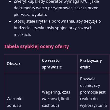
Zweryfikuj, kiedy operator wymaga KYC i jakie
dokumenty warto przygotowac jeszcze przed
pierwsza wyplata.
Stosuj stale kryteria porownania, aby decyzje o
budzecie i ryzyku byly spojne przy roznych
markach.
Tabela szybkiej oceny oferty
Co warto
Praktyczny
Obszar
sprawdzic
efekt
Pozwala
ocenic, czy
Wagering, czas
promocja jest
Warunki
waznosci, limit
realna do
bonusu
cashout i
wykorzystania