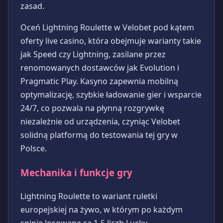
zasad.
Oceń Lightning Roulette w Velobet pod kątem
oferty live casino, która obejmuje warianty takie
jak Speed czy Lightning, zasilane przez
renomowanych dostawców jak Evolution i
Pragmatic Play. Kasyno zapewnia mobilną
optymalizację, szybkie ładowanie gier i wsparcie
24/7, co pozwala na płynną rozgrywkę
niezależnie od urządzenia, czyniąc Velobet
solidną platformą do testowania tej gry w
Polsce.
Mechanika i funkcje gry
Lightning Roulette to wariant ruletki
europejskiej na żywo, w którym po każdym
spinie losowane są 1-5 liczb Lucky,