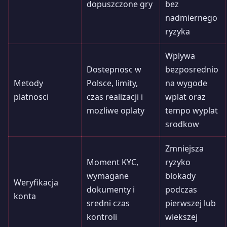
dopuszczone gry
bez
nadmiernego
ryzyka
Wplywa
Dostepnosc w
bezposrednio
Metody
Polsce, limity,
na wygode
platnosci
czas realizacji i
wplat oraz
mozliwe oplaty
tempo wyplat
srodkow
Zmniejsza
Moment KYC,
ryzyko
wymagane
blokady
Weryfikacja
dokumenty i
podczas
konta
sredni czas
pierwszej lub
kontroli
wiekszej