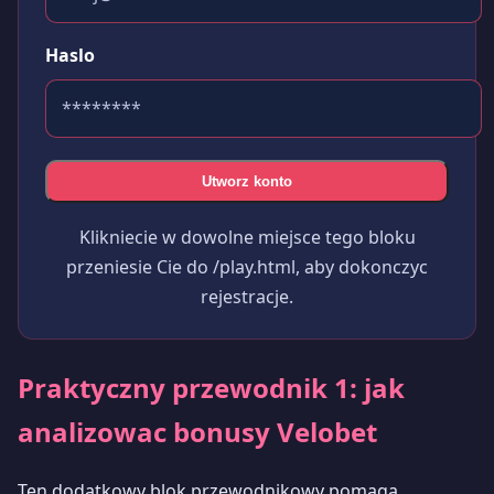
Haslo
Utworz konto
Klikniecie w dowolne miejsce tego bloku
przeniesie Cie do /play.html, aby dokonczyc
rejestracje.
Praktyczny przewodnik 1: jak
analizowac bonusy Velobet
Ten dodatkowy blok przewodnikowy pomaga