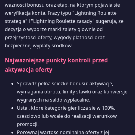
waznosci bonusu oraz etap, na ktorym pojawia sie
weryfikacja konta. Frazy typu "Lightning Roulette
strategia" i "Lightning Roulette zasady" sugeruja, ze
decyzja o wyborze marki zalezy glownie od
przejrzystosci oferty, wygody platnosci oraz
bezpiecznej wyplaty srodkow.
Najwazniejsze punkty kontroli przed
aktywacja oferty
Sprawdz pelna sciezke bonusu: aktywacje,
wymagania obrotu, limity stawki oraz konwersje
wygranych na saldo wyplacalne.
Ustal, ktore kategorie gier licza sie w 100%,
czesciowo lub wcale do realizacji warunkow
promocji.
Porownaj wartosc nominalna oferty z jej