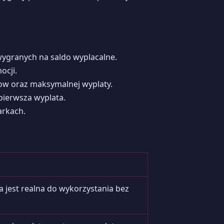
wygranych na saldo wyplacalne.
ocji.
tow oraz maksymalnej wyplaty.
pierwsza wyplata.
arkach.
a jest realna do wykorzystania bez