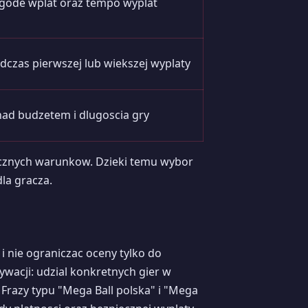
gode wplat oraz tempo wyplat
dczas pierwszej lub wiekszej wyplaty
ad budzetem i dlugoscia gry
tecznych warunkow. Dzieki temu wybor
la gracza.
nie ograniczac oceny tylko do
wacji: udzial konkretnych gier w
 Frazy typu "Mega Ball polska" i "Mega