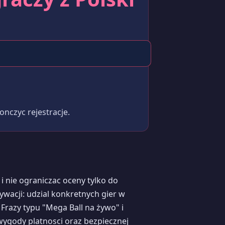
onczyc rejestracje.
nie ograniczac oceny tylko do
wacji: udzial konkretnych gier w
 Frazy typu "Mega Ball na żywo" i
 wygody platnosci oraz bezpiecznej