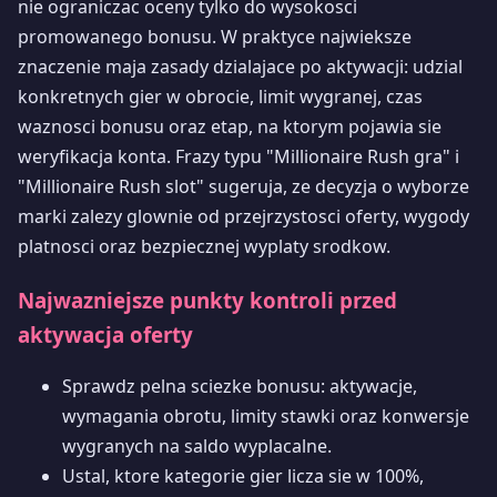
nie ograniczac oceny tylko do wysokosci
promowanego bonusu. W praktyce najwieksze
znaczenie maja zasady dzialajace po aktywacji: udzial
konkretnych gier w obrocie, limit wygranej, czas
waznosci bonusu oraz etap, na ktorym pojawia sie
weryfikacja konta. Frazy typu "Millionaire Rush gra" i
"Millionaire Rush slot" sugeruja, ze decyzja o wyborze
marki zalezy glownie od przejrzystosci oferty, wygody
platnosci oraz bezpiecznej wyplaty srodkow.
Najwazniejsze punkty kontroli przed
aktywacja oferty
Sprawdz pelna sciezke bonusu: aktywacje,
wymagania obrotu, limity stawki oraz konwersje
wygranych na saldo wyplacalne.
Ustal, ktore kategorie gier licza sie w 100%,