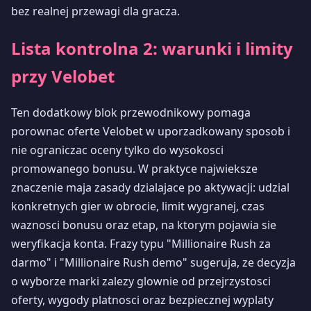
bez realnej przewagi dla gracza.
Lista kontrolna 2: warunki i limity
przy Velobet
Ten dodatkowy blok przewodnikowy pomaga
porownac oferte Velobet w uporzadkowany sposob i
nie ograniczac oceny tylko do wysokosci
promowanego bonusu. W praktyce najwieksze
znaczenie maja zasady dzialajace po aktywacji: udzial
konkretnych gier w obrocie, limit wygranej, czas
waznosci bonusu oraz etap, na ktorym pojawia sie
weryfikacja konta. Frazy typu "Millionaire Rush za
darmo" i "Millionaire Rush demo" sugeruja, ze decyzja
o wyborze marki zalezy glownie od przejrzystosci
oferty, wygody platnosci oraz bezpiecznej wyplaty