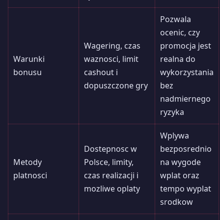
Pozwala
ocenic, czy
Wagering, czas
promocja jest
Warunki
waznosci, limit
realna do
bonusu
cashout i
wykorzystania
dopuszczone gry
bez
nadmiernego
ryzyka
Wplywa
Dostepnosc w
bezposrednio
Metody
Polsce, limity,
na wygode
platnosci
czas realizacji i
wplat oraz
mozliwe oplaty
tempo wyplat
srodkow