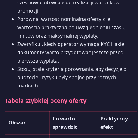
czesciowo lub wcale do realizacji warunkow
promocji.
Porownaj wartosc nominalna oferty z jej
wartoscia praktyczna po uwzglednieniu czasu,
limitow oraz maksymalnej wyplaty.
Zweryfikuj, kiedy operator wymaga KYC i jakie
dokumenty warto przygotowac jeszcze przed
pierwsza wyplata.
Stosuj stale kryteria porownania, aby decyzje o
budzecie i ryzyku byly spojne przy roznych
markach.
Tabela szybkiej oceny oferty
Co warto
Praktyczny
Obszar
sprawdzic
efekt