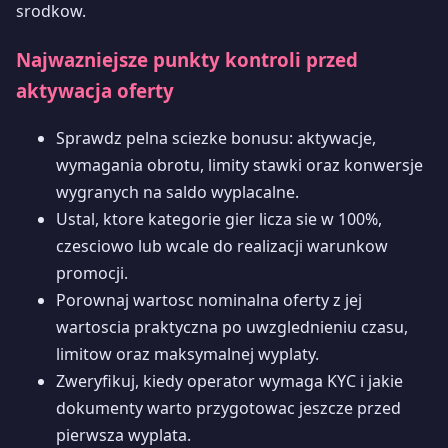
srodkow.
Najwazniejsze punkty kontroli przed
aktywacja oferty
Sprawdz pelna sciezke bonusu: aktywacje,
wymagania obrotu, limity stawki oraz konwersje
wygranych na saldo wyplacalne.
Ustal, ktore kategorie gier licza sie w 100%,
czesciowo lub wcale do realizacji warunkow
promocji.
Porownaj wartosc nominalna oferty z jej
wartoscia praktyczna po uwzglednieniu czasu,
limitow oraz maksymalnej wyplaty.
Zweryfikuj, kiedy operator wymaga KYC i jakie
dokumenty warto przygotowac jeszcze przed
pierwsza wyplata.