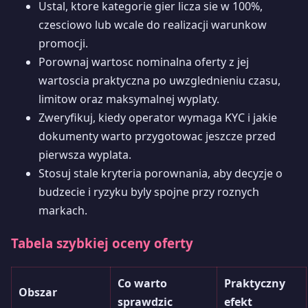
Ustal, ktore kategorie gier licza sie w 100%,
czesciowo lub wcale do realizacji warunkow
promocji.
Porownaj wartosc nominalna oferty z jej
wartoscia praktyczna po uwzglednieniu czasu,
limitow oraz maksymalnej wyplaty.
Zweryfikuj, kiedy operator wymaga KYC i jakie
dokumenty warto przygotowac jeszcze przed
pierwsza wyplata.
Stosuj stale kryteria porownania, aby decyzje o
budzecie i ryzyku byly spojne przy roznych
markach.
Tabela szybkiej oceny oferty
Co warto
Praktyczny
Obszar
sprawdzic
efekt