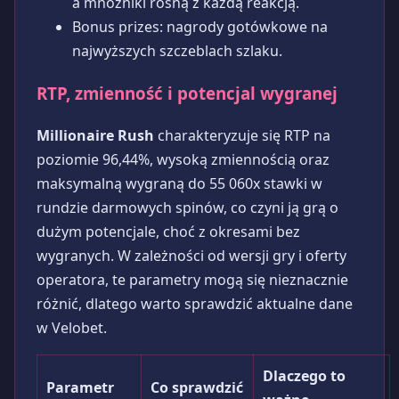
a mnożniki rosną z każdą reakcją.
Bonus prizes: nagrody gotówkowe na
najwyższych szczeblach szlaku.
RTP, zmienność i potencjal wygranej
Millionaire Rush
charakteryzuje się RTP na
poziomie 96,44%, wysoką zmiennością oraz
maksymalną wygraną do 55 060x stawki w
rundzie darmowych spinów, co czyni ją grą o
dużym potencjale, choć z okresami bez
wygranych. W zależności od wersji gry i oferty
operatora, te parametry mogą się nieznacznie
różnić, dlatego warto sprawdzić aktualne dane
w Velobet.
Dlaczego to
Parametr
Co sprawdzić