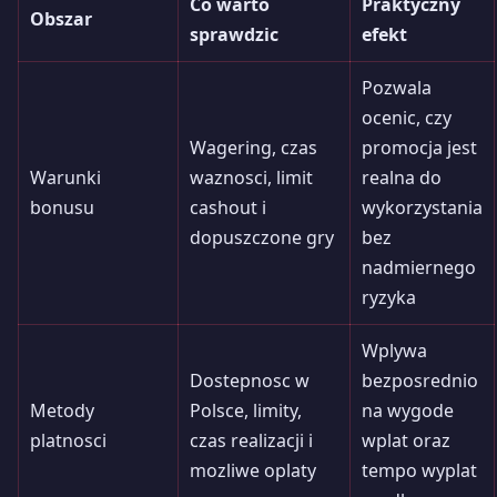
Co warto
Praktyczny
Obszar
sprawdzic
efekt
Pozwala
ocenic, czy
Wagering, czas
promocja jest
Warunki
waznosci, limit
realna do
bonusu
cashout i
wykorzystania
dopuszczone gry
bez
nadmiernego
ryzyka
Wplywa
Dostepnosc w
bezposrednio
Metody
Polsce, limity,
na wygode
platnosci
czas realizacji i
wplat oraz
mozliwe oplaty
tempo wyplat