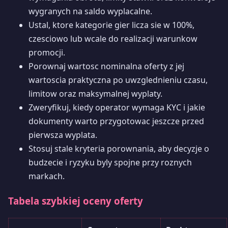
wygranych na saldo wyplacalne.
Ustal, ktore kategorie gier licza sie w 100%,
czesciowo lub wcale do realizacji warunkow
promocji.
Porownaj wartosc nominalna oferty z jej
wartoscia praktyczna po uwzglednieniu czasu,
limitow oraz maksymalnej wyplaty.
Zweryfikuj, kiedy operator wymaga KYC i jakie
dokumenty warto przygotowac jeszcze przed
pierwsza wyplata.
Stosuj stale kryteria porownania, aby decyzje o
budzecie i ryzyku byly spojne przy roznych
markach.
Tabela szybkiej oceny oferty