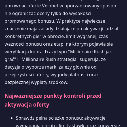
porownac oferte Velobet w uporzadkowany sposob i
nie ograniczac oceny tylko do wysokosci
promowanego bonusu. W praktyce najwieksze
znaczenie maja zasady dzialajace po aktywacji: udzial
konkretnych gier w obrocie, limit wygranej, czas
waznosci bonusu oraz etap, na ktorym pojawia sie
weryfikacja konta. Frazy typu "Millionaire Rush jak
grać" i "Millionaire Rush strategia" sugeruja, ze
decyzja o wyborze marki zalezy glownie od
przejrzystosci oferty, wygody platnosci oraz
bezpiecznej wyplaty srodkow.
Najwazniejsze punkty kontroli przed
aktywacja oferty
Sprawdz pelna sciezke bonusu: aktywacje,
wymagania obrotu, limity stawki oraz konwersje