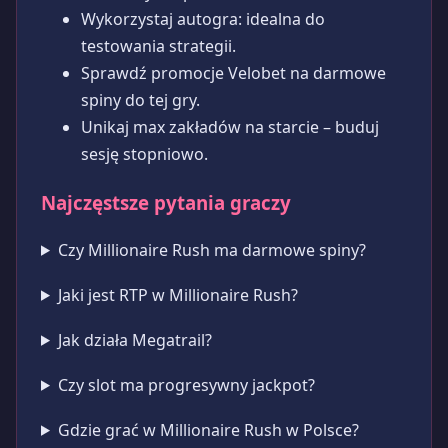
Wykorzystaj autogra: idealna do
testowania strategii.
Sprawdź promocje Velobet na darmowe
spiny do tej gry.
Unikaj max zakładów na starcie – buduj
sesję stopniowo.
Najczęstsze pytania graczy
Czy Millionaire Rush ma darmowe spiny?
Jaki jest RTP w Millionaire Rush?
Jak działa Megatrail?
Czy slot ma progresywny jackpot?
Gdzie grać w Millionaire Rush w Polsce?