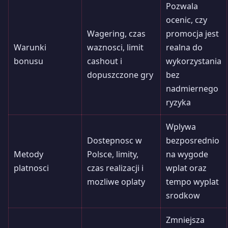
Pozwala
ocenic, czy
Wagering, czas
promocja jest
Warunki
waznosci, limit
realna do
bonusu
cashout i
wykorzystania
dopuszczone gry
bez
nadmiernego
ryzyka
Wplywa
Dostepnosc w
bezposrednio
Metody
Polsce, limity,
na wygode
platnosci
czas realizacji i
wplat oraz
mozliwe oplaty
tempo wyplat
srodkow
Zmniejsza