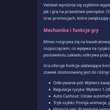
Velobet wyróżnia się szybkimi wypł
jak i grę na prawdziwe pieniądze. O
oraz promocjach, które zwiększają
Mechanika i funkcje gry
Mines rozgrywa się na kwadratowej p
rozpoczęciem, co wpływa na ryzyko 
postawieniu zakładu odkrywa pola 
Gra oferuje funkcje ułatwiające kon
stawek dostosowany jest do różnych
Odkrywanie pól: Wybierz kwadr
Regulacja ryzyka: Wybierz 1-
Auto Cashout: Ustaw automaty
Tryb szybki: Pomija animacje,
Historia gier: Przeglądaj popr