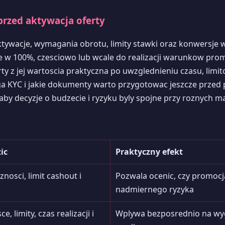
przed aktywacja oferty
tywacje, wymagania obrotu, limity stawki oraz konwersje 
 sie w 100%, czesciowo lub wcale do realizacji warunkow prom
y z jej wartoscia praktyczna po uwzglednieniu czasu, limi
a KYC i jakie dokumenty warto przygotowac jeszcze przed 
 aby decyzje o budzecie i ryzyku byly spojne przy roznych m
ic
Praktyczny efekt
nosci, limit cashout i
Pozwala ocenic, czy promocj
nadmiernego ryzyka
, limity, czas realizacji i
Wplywa bezposrednio na wy