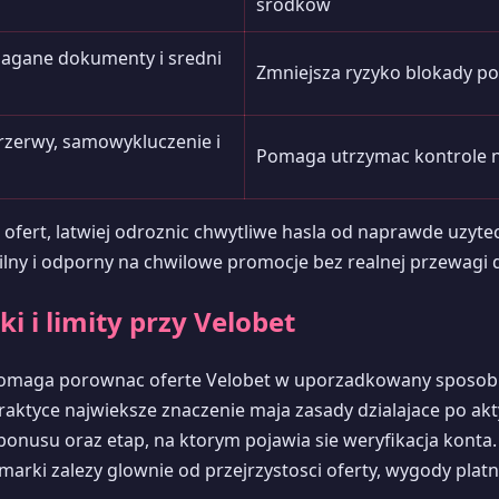
srodkow
gane dokumenty i sredni
Zmniejsza ryzyko blokady po
przerwy, samowykluczenie i
Pomaga utrzymac kontrole n
 ofert, latwiej odroznic chwytliwe hasla od naprawde uzy
bilny i odporny na chwilowe promocje bez realnej przewagi d
i i limity przy Velobet
maga porownac oferte Velobet w uporzadkowany sposob i 
tyce najwieksze znaczenie maja zasady dzialajace po akty
 bonusu oraz etap, na ktorym pojawia sie weryfikacja konta
arki zalezy glownie od przejrzystosci oferty, wygody platn