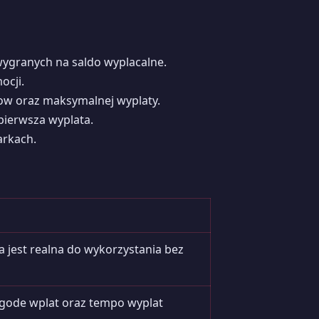
wygranych na saldo wyplacalne.
ocji.
tow oraz maksymalnej wyplaty.
pierwsza wyplata.
arkach.
a jest realna do wykorzystania bez
gode wplat oraz tempo wyplat