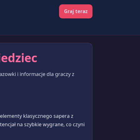
Graj teraz
iedziec
zowki i informacje dla graczy z
y elementy klasycznego sapera z
encjał na szybkie wygrane, co czyni