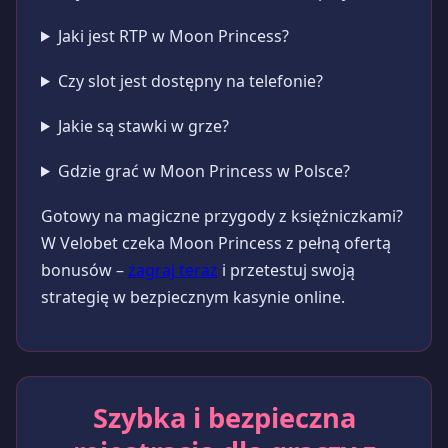
Jaki jest RTP w Moon Princess?
Czy slot jest dostępny na telefonie?
Jakie są stawki w grze?
Gdzie grać w Moon Princess w Polsce?
Gotowy na magiczne przygody z księżniczkami?
W Velobet czeka Moon Princess z pełną ofertą
bonusów –
zagraj teraz
i przetestuj swoją
strategię w bezpiecznym kasynie online.
Szybka i bezpieczna