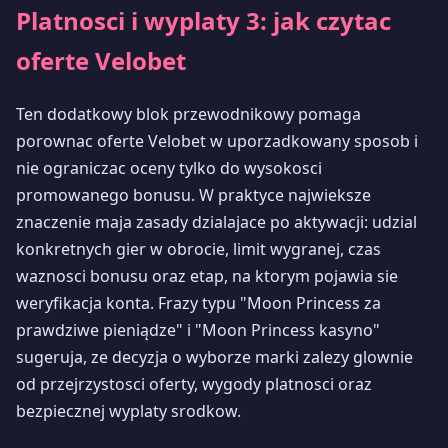
Platnosci i wyplaty 3: jak czytac
oferte Velobet
Ten dodatkowy blok przewodnikowy pomaga
porownac oferte Velobet w uporzadkowany sposob i
nie ograniczac oceny tylko do wysokosci
promowanego bonusu. W praktyce najwieksze
znaczenie maja zasady dzialajace po aktywacji: udzial
konkretnych gier w obrocie, limit wygranej, czas
waznosci bonusu oraz etap, na ktorym pojawia sie
weryfikacja konta. Frazy typu "Moon Princess za
prawdziwe pieniądze" i "Moon Princess kasyno"
sugeruja, ze decyzja o wyborze marki zalezy glownie
od przejrzystosci oferty, wygody platnosci oraz
bezpiecznej wyplaty srodkow.