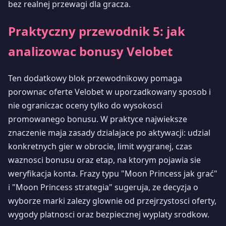
bez realnej przewagi dla gracza.
Praktyczny przewodnik 5: jak
analizowac bonusy Velobet
Ten dodatkowy blok przewodnikowy pomaga
porownac oferte Velobet w uporzadkowany sposob i
nie ograniczac oceny tylko do wysokosci
promowanego bonusu. W praktyce najwieksze
znaczenie maja zasady dzialajace po aktywacji: udzial
konkretnych gier w obrocie, limit wygranej, czas
waznosci bonusu oraz etap, na ktorym pojawia sie
weryfikacja konta. Frazy typu "Moon Princess jak grać"
i "Moon Princess strategia" sugeruja, ze decyzja o
wyborze marki zalezy glownie od przejrzystosci oferty,
wygody platnosci oraz bezpiecznej wyplaty srodkow.