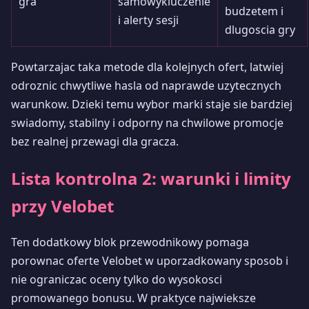
gra
samowykluczenie
budzetem i
i alerty sesji
dlugoscia gry
Powtarzajac taka metode dla kolejnych ofert, latwiej
odroznic chwytliwe hasla od naprawde uzytecznych
warunkow. Dzieki temu wybor marki staje sie bardziej
swiadomy, stabilny i odporny na chwilowe promocje
bez realnej przewagi dla gracza.
Lista kontrolna 2: warunki i limity
przy Velobet
Ten dodatkowy blok przewodnikowy pomaga
porownac oferte Velobet w uporzadkowany sposob i
nie ograniczac oceny tylko do wysokosci
promowanego bonusu. W praktyce najwieksze