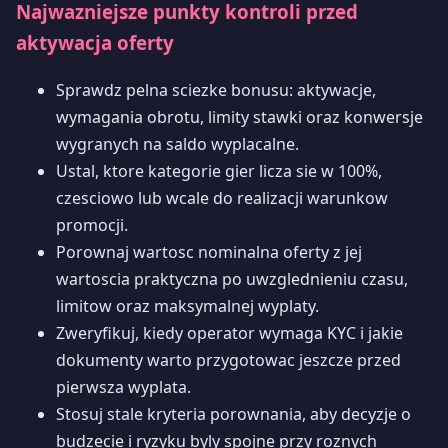
Najwazniejsze punkty kontroli przed
aktywacja oferty
Sprawdz pelna sciezke bonusu: aktywacje,
wymagania obrotu, limity stawki oraz konwersje
wygranych na saldo wyplacalne.
Ustal, ktore kategorie gier licza sie w 100%,
czesciowo lub wcale do realizacji warunkow
promocji.
Porownaj wartosc nominalna oferty z jej
wartoscia praktyczna po uwzglednieniu czasu,
limitow oraz maksymalnej wyplaty.
Zweryfikuj, kiedy operator wymaga KYC i jakie
dokumenty warto przygotowac jeszcze przed
pierwsza wyplata.
Stosuj stale kryteria porownania, aby decyzje o
budzecie i ryzyku byly spojne przy roznych