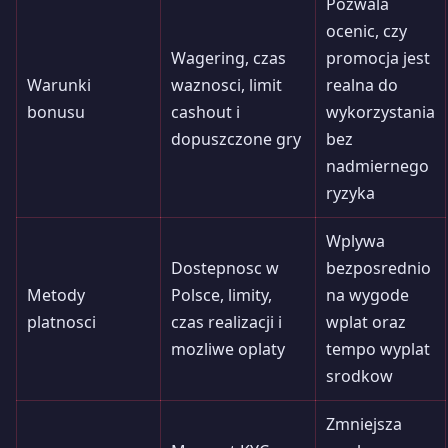
Pozwala
ocenic, czy
Wagering, czas
promocja jest
Warunki
waznosci, limit
realna do
bonusu
cashout i
wykorzystania
dopuszczone gry
bez
nadmiernego
ryzyka
Wplywa
Dostepnosc w
bezposrednio
Metody
Polsce, limity,
na wygode
platnosci
czas realizacji i
wplat oraz
mozliwe oplaty
tempo wyplat
srodkow
Zmniejsza