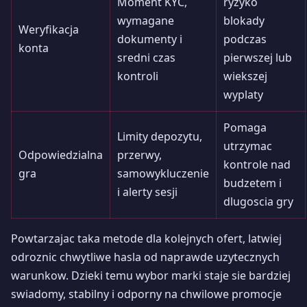
Moment KYC,
ryzyko
wymagane
blokady
Weryfikacja
dokumenty i
podczas
konta
sredni czas
pierwszej lub
kontroli
wiekszej
wyplaty
Pomaga
Limity depozytu,
utrzymac
Odpowiedzialna
przerwy,
kontrole nad
gra
samowykluczenie
budzetem i
i alerty sesji
dlugoscia gry
Powtarzajac taka metode dla kolejnych ofert, latwiej
odroznic chwytliwe hasla od naprawde uzytecznych
warunkow. Dzieki temu wybor marki staje sie bardziej
swiadomy, stabilny i odporny na chwilowe promocje