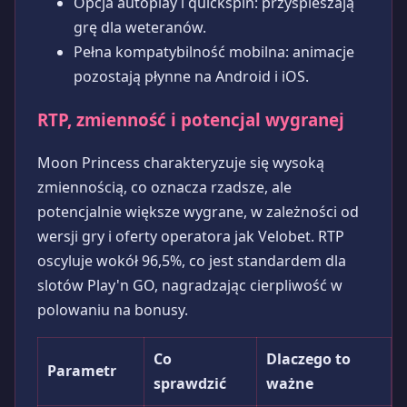
Opcja autoplay i quickspin: przyspieszają
grę dla weteranów.
Pełna kompatybilność mobilna: animacje
pozostają płynne na Android i iOS.
RTP, zmienność i potencjal wygranej
Moon Princess charakteryzuje się wysoką
zmiennością, co oznacza rzadsze, ale
potencjalnie większe wygrane, w zależności od
wersji gry i oferty operatora jak Velobet. RTP
oscyluje wokół 96,5%, co jest standardem dla
slotów Play'n GO, nagradzając cierpliwość w
polowaniu na bonusy.
Co
Dlaczego to
Parametr
sprawdzić
ważne