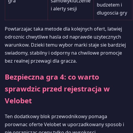
gra
samowykluczenie
budzetem i
i alerty sesji
dlugoscia gry
Powtarzajac taka metode dla kolejnych ofert, latwiej
odroznic chwytliwe hasla od naprawde uzytecznych
warunkow. Dzieki temu wybor marki staje sie bardziej
swiadomy, stabilny i odporny na chwilowe promocje
bez realnej przewagi dla gracza.
Bezpieczna gra 4: co warto
sprawdzic przed rejestracja w
Velobet
Ten dodatkowy blok przewodnikowy pomaga
porownac oferte Velobet w uporzadkowany sposob i
nie ograniczac oceny tylko do wysokosci