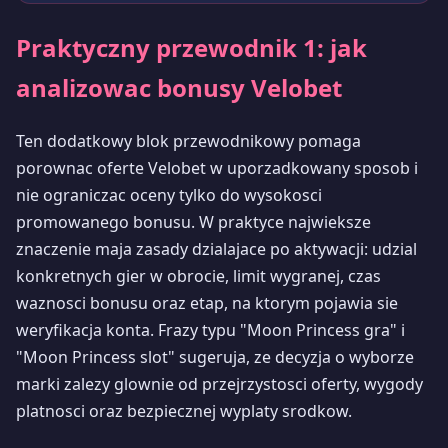
Praktyczny przewodnik 1: jak
analizowac bonusy Velobet
Ten dodatkowy blok przewodnikowy pomaga
porownac oferte Velobet w uporzadkowany sposob i
nie ograniczac oceny tylko do wysokosci
promowanego bonusu. W praktyce najwieksze
znaczenie maja zasady dzialajace po aktywacji: udzial
konkretnych gier w obrocie, limit wygranej, czas
waznosci bonusu oraz etap, na ktorym pojawia sie
weryfikacja konta. Frazy typu "Moon Princess gra" i
"Moon Princess slot" sugeruja, ze decyzja o wyborze
marki zalezy glownie od przejrzystosci oferty, wygody
platnosci oraz bezpiecznej wyplaty srodkow.