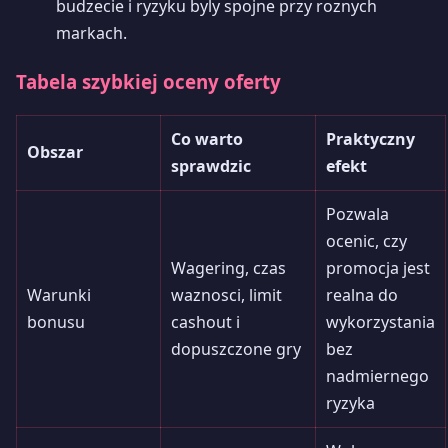
budzecie i ryzyku byly spojne przy roznych
markach.
Tabela szybkiej oceny oferty
Co warto
Praktyczny
Obszar
sprawdzic
efekt
Pozwala
ocenic, czy
Wagering, czas
promocja jest
Warunki
waznosci, limit
realna do
bonusu
cashout i
wykorzystania
dopuszczone gry
bez
nadmiernego
ryzyka