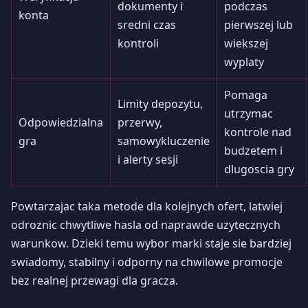
dokumenty i
podczas
konta
sredni czas
pierwszej lub
kontroli
wiekszej
wyplaty
Pomaga
Limity depozytu,
utrzymac
Odpowiedzialna
przerwy,
kontrole nad
gra
samowykluczenie
budzetem i
i alerty sesji
dlugoscia gry
Powtarzajac taka metode dla kolejnych ofert, latwiej
odroznic chwytliwe hasla od naprawde uzytecznych
warunkow. Dzieki temu wybor marki staje sie bardziej
swiadomy, stabilny i odporny na chwilowe promocje
bez realnej przewagi dla gracza.