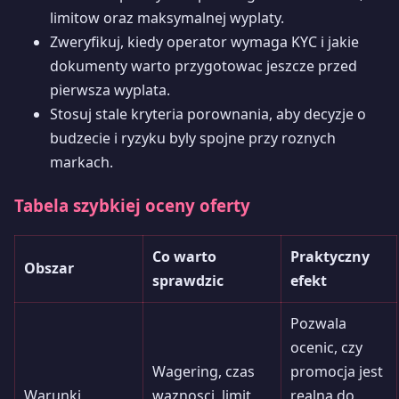
limitow oraz maksymalnej wyplaty.
Zweryfikuj, kiedy operator wymaga KYC i jakie
dokumenty warto przygotowac jeszcze przed
pierwsza wyplata.
Stosuj stale kryteria porownania, aby decyzje o
budzecie i ryzyku byly spojne przy roznych
markach.
Tabela szybkiej oceny oferty
Co warto
Praktyczny
Obszar
sprawdzic
efekt
Pozwala
ocenic, czy
Wagering, czas
promocja jest
Warunki
waznosci, limit
realna do