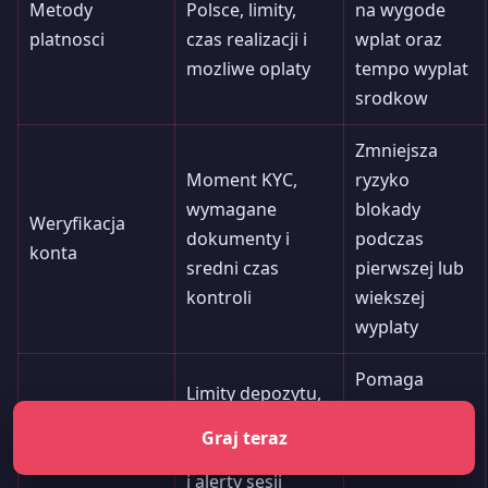
Metody
Polsce, limity,
na wygode
platnosci
czas realizacji i
wplat oraz
mozliwe oplaty
tempo wyplat
srodkow
Zmniejsza
Moment KYC,
ryzyko
wymagane
blokady
Weryfikacja
dokumenty i
podczas
konta
sredni czas
pierwszej lub
kontroli
wiekszej
wyplaty
Pomaga
Limity depozytu,
utrzymac
Odpowiedzialna
przerwy,
Graj teraz
kontrole nad
gra
samowykluczenie
budzetem i
i alerty sesji