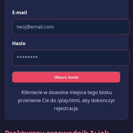
E-mail
Haslo
Utworz konto
Klikniecie w dowolne miejsce tego bloku
przeniesie Cie do /play.html, aby dokonczyc
rejestracje.
Praktyczny przewodnik 1: jak