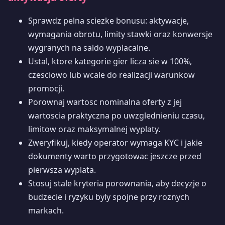
Sprawdz pelna sciezke bonusu: aktywacje,
wymagania obrotu, limity stawki oraz konwersje
wygranych na saldo wyplacalne.
Ustal, ktore kategorie gier licza sie w 100%,
czesciowo lub wcale do realizacji warunkow
promocji.
Porownaj wartosc nominalna oferty z jej
wartoscia praktyczna po uwzglednieniu czasu,
limitow oraz maksymalnej wyplaty.
Zweryfikuj, kiedy operator wymaga KYC i jakie
dokumenty warto przygotowac jeszcze przed
pierwsza wyplata.
Stosuj stale kryteria porownania, aby decyzje o
budzecie i ryzyku byly spojne przy roznych
markach.