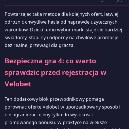
Powtarzajac taka metode dla kolejnych ofert, latwiej
odroznic chwytliwe hasla od naprawde uzytecznych
warunkow. Dzieki temu wybor marki staje sie bardziej
swiadomy, stabilny i odporny na chwilowe promocje
bez realnej przewagi dla gracza.
Bezpieczna gra 4: co warto
sprawdzic przed rejestracja w
Velobet
Ten dodatkowy blok przewodnikowy pomaga
porownac oferte Velobet w uporzadkowany sposob i
nie ograniczac oceny tylko do wysokosci
promowanego bonusu. W praktyce najwieksze