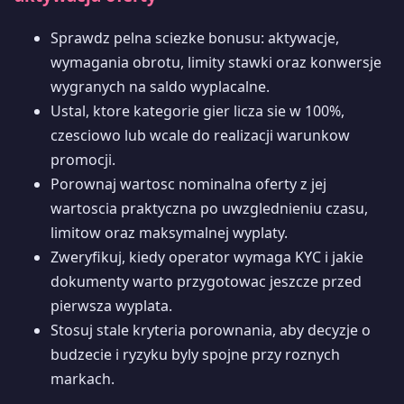
Sprawdz pelna sciezke bonusu: aktywacje,
wymagania obrotu, limity stawki oraz konwersje
wygranych na saldo wyplacalne.
Ustal, ktore kategorie gier licza sie w 100%,
czesciowo lub wcale do realizacji warunkow
promocji.
Porownaj wartosc nominalna oferty z jej
wartoscia praktyczna po uwzglednieniu czasu,
limitow oraz maksymalnej wyplaty.
Zweryfikuj, kiedy operator wymaga KYC i jakie
dokumenty warto przygotowac jeszcze przed
pierwsza wyplata.
Stosuj stale kryteria porownania, aby decyzje o
budzecie i ryzyku byly spojne przy roznych
markach.