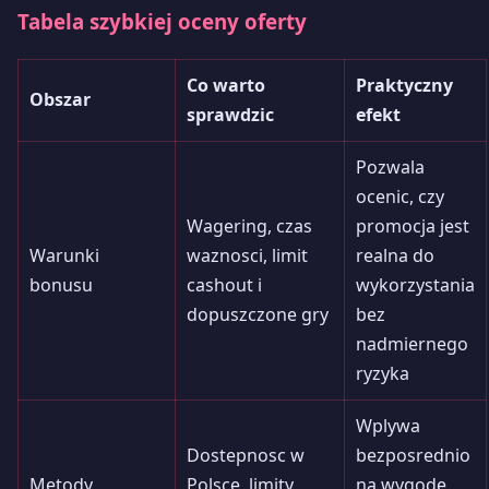
Tabela szybkiej oceny oferty
Co warto
Praktyczny
Obszar
sprawdzic
efekt
Pozwala
ocenic, czy
Wagering, czas
promocja jest
Warunki
waznosci, limit
realna do
bonusu
cashout i
wykorzystania
dopuszczone gry
bez
nadmiernego
ryzyka
Wplywa
Dostepnosc w
bezposrednio
Metody
Polsce, limity,
na wygode