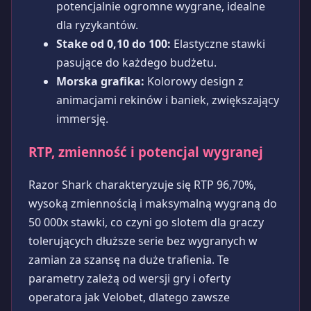
potencjalnie ogromne wygrane, idealne
dla ryzykantów.
Stake od 0,10 do 100:
Elastyczne stawki
pasujące do każdego budżetu.
Morska grafika:
Kolorowy design z
animacjami rekinów i baniek, zwiększający
immersję.
RTP, zmienność i potencjal wygranej
Razor Shark charakteryzuje się RTP 96,70%,
wysoką zmiennością i maksymalną wygraną do
50 000x stawki, co czyni go slotem dla graczy
tolerujących dłuższe serie bez wygranych w
zamian za szansę na duże trafienia. Te
parametry zależą od wersji gry i oferty
operatora jak Velobet, dlatego zawsze