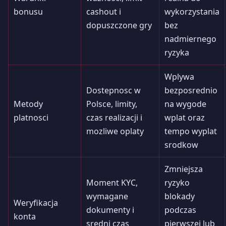
bonusu
cashout i
wykorzystania
dopuszczone gry
bez
nadmiernego
ryzyka
Wplywa
Dostepnosc w
bezposrednio
Metody
Polsce, limity,
na wygode
platnosci
czas realizacji i
wplat oraz
mozliwe oplaty
tempo wyplat
srodkow
Zmniejsza
Moment KYC,
ryzyko
wymagane
blokady
Weryfikacja
dokumenty i
podczas
konta
sredni czas
pierwszej lub