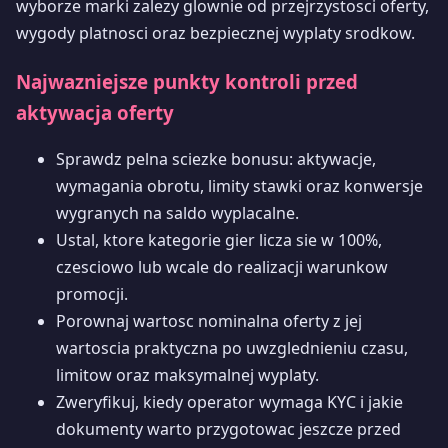
wyborze marki zalezy glownie od przejrzystosci oferty,
wygody platnosci oraz bezpiecznej wyplaty srodkow.
Najwazniejsze punkty kontroli przed
aktywacja oferty
Sprawdz pelna sciezke bonusu: aktywacje,
wymagania obrotu, limity stawki oraz konwersje
wygranych na saldo wyplacalne.
Ustal, ktore kategorie gier licza sie w 100%,
czesciowo lub wcale do realizacji warunkow
promocji.
Porownaj wartosc nominalna oferty z jej
wartoscia praktyczna po uwzglednieniu czasu,
limitow oraz maksymalnej wyplaty.
Zweryfikuj, kiedy operator wymaga KYC i jakie
dokumenty warto przygotowac jeszcze przed