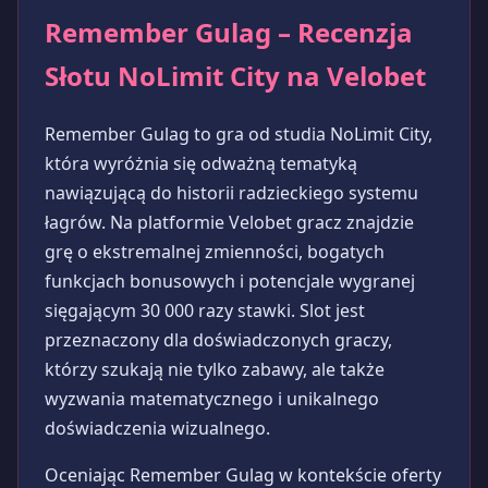
Remember Gulag – Recenzja
Słotu NoLimit City na Velobet
Remember Gulag to gra od studia NoLimit City,
która wyróżnia się odważną tematyką
nawiązującą do historii radzieckiego systemu
łagrów. Na platformie Velobet gracz znajdzie
grę o ekstremalnej zmienności, bogatych
funkcjach bonusowych i potencjale wygranej
sięgającym 30 000 razy stawki. Slot jest
przeznaczony dla doświadczonych graczy,
którzy szukają nie tylko zabawy, ale także
wyzwania matematycznego i unikalnego
doświadczenia wizualnego.
Oceniając Remember Gulag w kontekście oferty