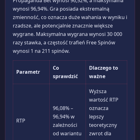
Propaganda Bet wynosi 96,52%, a maksymalna
wynosi 96,94%. Gra posiada ekstremalną
zmienność, co oznacza duże wahania w wyniku i
rzadsze, ale potencjalnie znacznie większe
wygrane. Maksymalna wygrana wynosi 30 000
razy stawka, a częstość trafień Free Spinów
wynosi 1 na 211 spinów.
Co
Dlaczego to
Parametr
sprawdzić
ważne
Wyższa
wartość RTP
96,08% –
oznacza
96,94% w
lepszy
RTP
zależności
teoretyczny
od wariantu
zwrot dla