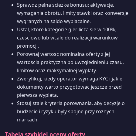
Sprawdz pelna sciezke bonusu: aktywacje,
wymagania obrotu, limity stawki oraz konwersje
wygranych na saldo wyplacalne.
Ustal, ktore kategorie gier licza sie w 100%,
czesciowo lub wcale do realizacji warunkow
promocji.
Porownaj wartosc nominalna oferty z jej
wartoscia praktyczna po uwzglednieniu czasu,
limitow oraz maksymalnej wyplaty.
Zweryfikuj, kiedy operator wymaga KYC i jakie
dokumenty warto przygotowac jeszcze przed
pierwsza wyplata.
Stosuj stale kryteria porownania, aby decyzje o
budzecie i ryzyku byly spojne przy roznych
markach.
Tabela szybkiej oceny oferty