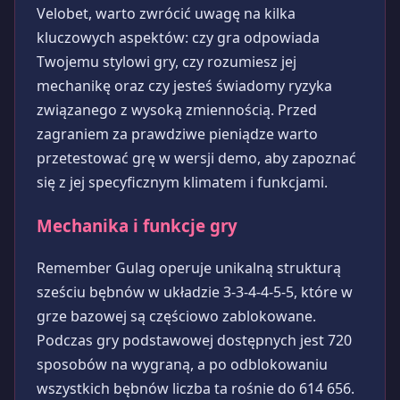
Velobet, warto zwrócić uwagę na kilka
kluczowych aspektów: czy gra odpowiada
Twojemu stylowi gry, czy rozumiesz jej
mechanikę oraz czy jesteś świadomy ryzyka
związanego z wysoką zmiennością. Przed
zagraniem za prawdziwe pieniądze warto
przetestować grę w wersji demo, aby zapoznać
się z jej specyficznym klimatem i funkcjami.
Mechanika i funkcje gry
Remember Gulag operuje unikalną strukturą
sześciu bębnów w układzie 3-3-4-4-5-5, które w
grze bazowej są częściowo zablokowane.
Podczas gry podstawowej dostępnych jest 720
sposobów na wygraną, a po odblokowaniu
wszystkich bębnów liczba ta rośnie do 614 656.