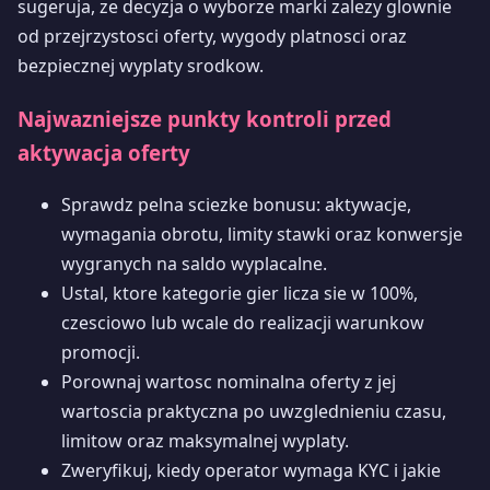
sugeruja, ze decyzja o wyborze marki zalezy glownie
od przejrzystosci oferty, wygody platnosci oraz
bezpiecznej wyplaty srodkow.
Najwazniejsze punkty kontroli przed
aktywacja oferty
Sprawdz pelna sciezke bonusu: aktywacje,
wymagania obrotu, limity stawki oraz konwersje
wygranych na saldo wyplacalne.
Ustal, ktore kategorie gier licza sie w 100%,
czesciowo lub wcale do realizacji warunkow
promocji.
Porownaj wartosc nominalna oferty z jej
wartoscia praktyczna po uwzglednieniu czasu,
limitow oraz maksymalnej wyplaty.
Zweryfikuj, kiedy operator wymaga KYC i jakie