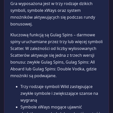
Gra wyposażona jest w trzy rodzaje dzikich
symboli, symbole xWays oraz system
mnożników aktywujących się podczas rundy
bonusowej.
Kluczową funkcją są Gulag Spins – darmowe
spiny uruchamiane przez trzy lub więcej symboli
Scatter. W zależności od liczby wylosowanych
Scatterów aktywuje się jedna z trzech wersji
bonusu: zwykłe Gulag Spins, Gulag Spins: All
Aboard lub Gulag Spins: Double Vodka, gdzie
mnożniki są podwajane.
Trzy rodzaje symboli Wild zastępujące
zwykłe symbole i zwiększające szanse na
wygraną
Symbole xWays mogące ujawnić