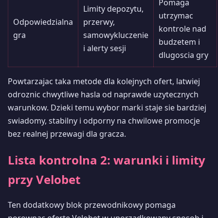
Pomaga
Limity depozytu,
utrzymac
Odpowiedzialna
przerwy,
kontrole nad
gra
samowykluczenie
budzetem i
i alerty sesji
dlugoscia gry
Powtarzajac taka metode dla kolejnych ofert, latwiej
odroznic chwytliwe hasla od naprawde uzytecznych
warunkow. Dzieki temu wybor marki staje sie bardziej
swiadomy, stabilny i odporny na chwilowe promocje
bez realnej przewagi dla gracza.
Lista kontrolna 2: warunki i limity
przy Velobet
Ten dodatkowy blok przewodnikowy pomaga