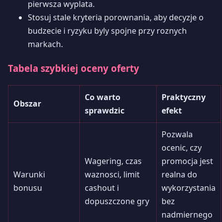
pierwsza wyplata.
Stosuj stale kryteria porownania, aby decyzje o
budzecie i ryzyku byly spojne przy roznych
markach.
Tabela szybkiej oceny oferty
Co warto
Praktyczny
Obszar
sprawdzic
efekt
Pozwala
ocenic, czy
Wagering, czas
promocja jest
Warunki
waznosci, limit
realna do
bonusu
cashout i
wykorzystania
dopuszczone gry
bez
nadmiernego