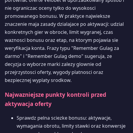
porownac oferte Velobet w uporzadkowany sposob i
nie ograniczac oceny tylko do wysokosci
promowanego bonusu. W praktyce najwieksze
znaczenie maja zasady dzialajace po aktywacji: udzial
konkretnych gier w obrocie, limit wygranej, czas
waznosci bonusu oraz etap, na ktorym pojawia sie
weryfikacja konta. Frazy typu "Remember Gulag za
darmo" i "Remember Gulag demo" sugeruja, ze
decyzja o wyborze marki zalezy glownie od
przejrzystosci oferty, wygody platnosci oraz
bezpiecznej wyplaty srodkow.
Najwazniejsze punkty kontroli przed
aktywacja oferty
Sprawdz pelna sciezke bonusu: aktywacje,
wymagania obrotu, limity stawki oraz konwersje