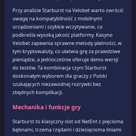
Przy analizie Starburst na Velobet warto zwrócić
uwagę na kompatybilność z mobilnymi
urządzeniami i szybkie wczytywanie, co
podkreśla wysoką jakość platformy. Kasyno
Velobet zapewnia sprawne metody płatności, w
tym kryptowaluty, co ułatwia grę za prawdziwe
pieniądze, a jednocześnie oferuje demo wersji
do testów. Ta kombinacja czyni Starburst
doskonałym wyborem dla graczy z Polski
szukających niezawodnej rozrywki bez
zbędnych komplikacji.
Mechanika i funkcje gry
Starburst to klasyczny slot od NetEnt z pięcioma
bębnami, trzema rzędami i dziesięcioma liniami