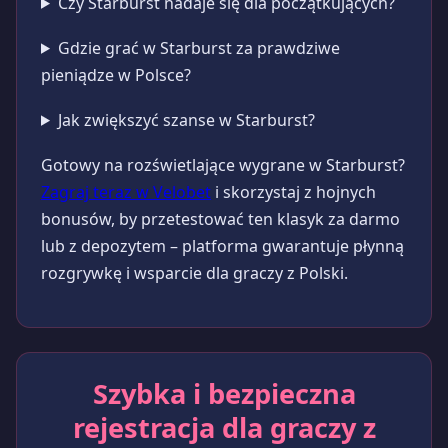
Czy Starburst nadaje się dla początkujących?
Gdzie grać w Starburst za prawdziwe
pieniądze w Polsce?
Jak zwiększyć szanse w Starburst?
Gotowy na rozświetlające wygrane w Starburst?
Zagraj teraz w Velobet
i skorzystaj z hojnych
bonusów, by przetestować ten klasyk za darmo
lub z depozytem – platforma gwarantuje płynną
rozgrywkę i wsparcie dla graczy z Polski.
Szybka i bezpieczna
rejestracja dla graczy z