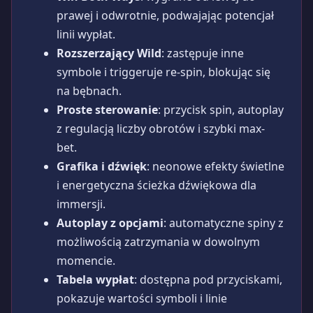
prawej i odwrotnie, podwajając potencjał
linii wypłat.
Rozszerzający Wild
: zastępuje inne
symbole i triggeruje re-spin, blokując się
na bębnach.
Proste sterowanie
: przycisk spin, autoplay
z regulacją liczby obrotów i szybki max-
bet.
Grafika i dźwięk
: neonowe efekty świetlne
i energetyczna ścieżka dźwiękowa dla
immersji.
Autoplay z opcjami
: automatyczne spiny z
możliwością zatrzymania w dowolnym
momencie.
Tabela wypłat
: dostępna pod przyciskami,
pokazuje wartości symboli i linie