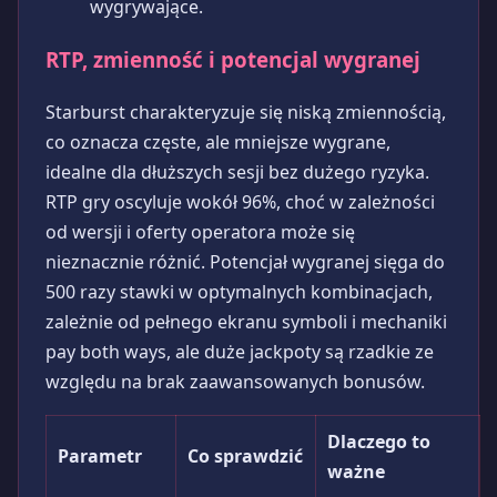
wygrywające.
RTP, zmienność i potencjal wygranej
Starburst charakteryzuje się niską zmiennością,
co oznacza częste, ale mniejsze wygrane,
idealne dla dłuższych sesji bez dużego ryzyka.
RTP gry oscyluje wokół 96%, choć w zależności
od wersji i oferty operatora może się
nieznacznie różnić. Potencjał wygranej sięga do
500 razy stawki w optymalnych kombinacjach,
zależnie od pełnego ekranu symboli i mechaniki
pay both ways, ale duże jackpoty są rzadkie ze
względu na brak zaawansowanych bonusów.
Dlaczego to
Parametr
Co sprawdzić
ważne