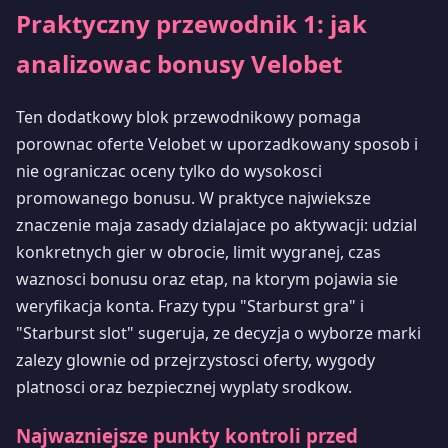
Praktyczny przewodnik 1: jak
analizowac bonusy Velobet
Ten dodatkowy blok przewodnikowy pomaga
porownac oferte Velobet w uporzadkowany sposob i
nie ograniczac oceny tylko do wysokosci
promowanego bonusu. W praktyce najwieksze
znaczenie maja zasady dzialajace po aktywacji: udzial
konkretnych gier w obrocie, limit wygranej, czas
waznosci bonusu oraz etap, na ktorym pojawia sie
weryfikacja konta. Frazy typu "Starburst gra" i
"Starburst slot" sugeruja, ze decyzja o wyborze marki
zalezy glownie od przejrzystosci oferty, wygody
platnosci oraz bezpiecznej wyplaty srodkow.
Najwazniejsze punkty kontroli przed