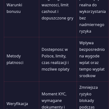
Warunki
waznosci, limit
realna do
bonusu
cashout i
wykorzystania
dopuszczone gry
bez
nadmiernego
ryzyka
Wplywa
Dostepnosc w
bezposrednio
Metody
Polsce, limity,
na wygode
platnosci
czas realizacji i
wplat oraz
mozliwe oplaty
tempo wyplat
srodkow
Zmniejsza
Moment KYC,
ryzyko
wymagane
blokady
Weryfikacja
dokumenty i
podczas