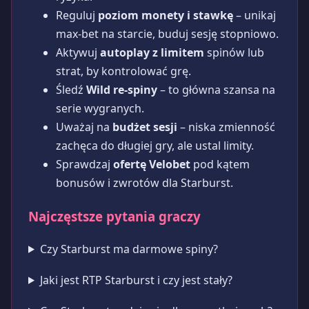
Reguluj
poziom monety i stawkę
– unikaj
max-bet na starcie, buduj sesję stopniowo.
Aktywuj
autoplay z limitem
spinów lub
strat, by kontrolować grę.
Śledź
Wild re-spiny
– to główna szansa na
serie wygranych.
Uważaj na
budżet sesji
– niska zmienność
zachęca do długiej gry, ale ustal limity.
Sprawdzaj
ofertę Velobet
pod kątem
bonusów i zwrotów dla Starburst.
Najczęstsze pytania graczy
Czy Starburst ma darmowe spiny?
Jaki jest RTP Starburst i czy jest stały?