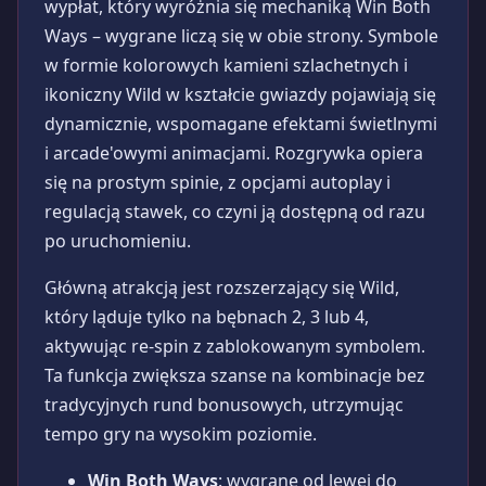
wypłat, który wyróżnia się mechaniką Win Both
Ways – wygrane liczą się w obie strony. Symbole
w formie kolorowych kamieni szlachetnych i
ikoniczny Wild w kształcie gwiazdy pojawiają się
dynamicznie, wspomagane efektami świetlnymi
i arcade'owymi animacjami. Rozgrywka opiera
się na prostym spinie, z opcjami autoplay i
regulacją stawek, co czyni ją dostępną od razu
po uruchomieniu.
Główną atrakcją jest rozszerzający się Wild,
który ląduje tylko na bębnach 2, 3 lub 4,
aktywując re-spin z zablokowanym symbolem.
Ta funkcja zwiększa szanse na kombinacje bez
tradycyjnych rund bonusowych, utrzymując
tempo gry na wysokim poziomie.
Win Both Ways
: wygrane od lewej do