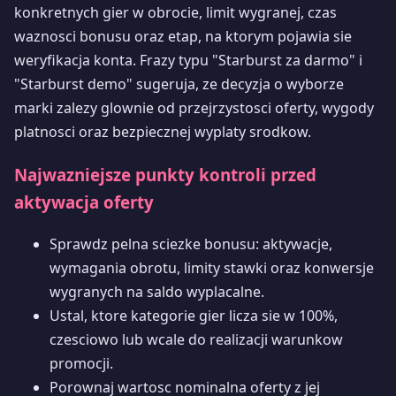
konkretnych gier w obrocie, limit wygranej, czas
waznosci bonusu oraz etap, na ktorym pojawia sie
weryfikacja konta. Frazy typu "Starburst za darmo" i
"Starburst demo" sugeruja, ze decyzja o wyborze
marki zalezy glownie od przejrzystosci oferty, wygody
platnosci oraz bezpiecznej wyplaty srodkow.
Najwazniejsze punkty kontroli przed
aktywacja oferty
Sprawdz pelna sciezke bonusu: aktywacje,
wymagania obrotu, limity stawki oraz konwersje
wygranych na saldo wyplacalne.
Ustal, ktore kategorie gier licza sie w 100%,
czesciowo lub wcale do realizacji warunkow
promocji.
Porownaj wartosc nominalna oferty z jej