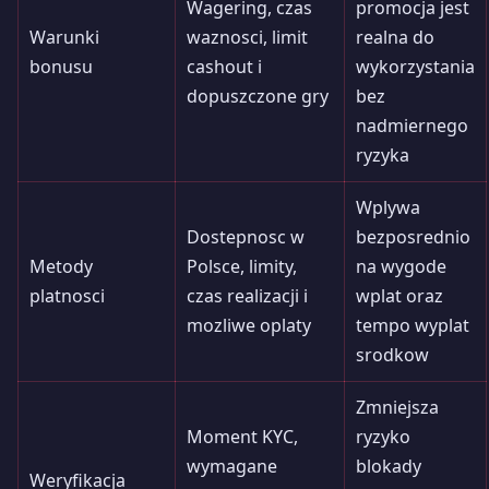
Wagering, czas
promocja jest
Warunki
waznosci, limit
realna do
bonusu
cashout i
wykorzystania
dopuszczone gry
bez
nadmiernego
ryzyka
Wplywa
Dostepnosc w
bezposrednio
Metody
Polsce, limity,
na wygode
platnosci
czas realizacji i
wplat oraz
mozliwe oplaty
tempo wyplat
srodkow
Zmniejsza
Moment KYC,
ryzyko
wymagane
blokady
Weryfikacja