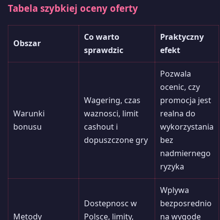
Tabela szybkiej oceny oferty
Co warto
Praktyczny
Obszar
sprawdzic
efekt
Pozwala
ocenic, czy
Wagering, czas
promocja jest
Warunki
waznosci, limit
realna do
bonusu
cashout i
wykorzystania
dopuszczone gry
bez
nadmiernego
ryzyka
Wplywa
Dostepnosc w
bezposrednio
Metody
Polsce, limity,
na wygode