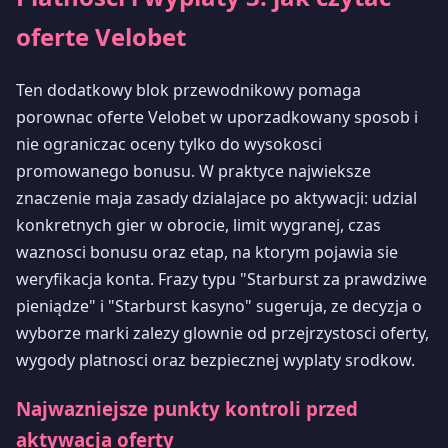
oferte Velobet
Ten dodatkowy blok przewodnikowy pomaga
porownac oferte Velobet w uporzadkowany sposob i
nie ograniczac oceny tylko do wysokosci
promowanego bonusu. W praktyce najwieksze
znaczenie maja zasady dzialajace po aktywacji: udzial
konkretnych gier w obrocie, limit wygranej, czas
waznosci bonusu oraz etap, na ktorym pojawia sie
weryfikacja konta. Frazy typu "Starburst za prawdziwe
pieniądze" i "Starburst kasyno" sugeruja, ze decyzja o
wyborze marki zalezy glownie od przejrzystosci oferty,
wygody platnosci oraz bezpiecznej wyplaty srodkow.
Najwazniejsze punkty kontroli przed
aktywacja oferty