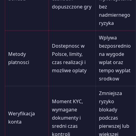
dopuszczone gry
bez
nadmiernego
ryzyka
Wplywa
Dostepnosc w
bezposrednio
Metody
Polsce, limity,
na wygode
platnosci
czas realizacji i
wplat oraz
mozliwe oplaty
tempo wyplat
srodkow
Zmniejsza
Moment KYC,
ryzyko
wymagane
blokady
Weryfikacja
dokumenty i
podczas
konta
sredni czas
pierwszej lub
kontroli
wiekszej