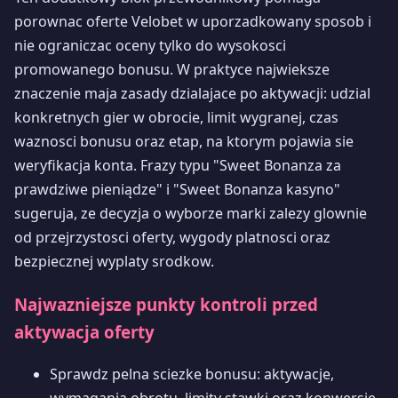
porownac oferte Velobet w uporzadkowany sposob i
nie ograniczac oceny tylko do wysokosci
promowanego bonusu. W praktyce najwieksze
znaczenie maja zasady dzialajace po aktywacji: udzial
konkretnych gier w obrocie, limit wygranej, czas
waznosci bonusu oraz etap, na ktorym pojawia sie
weryfikacja konta. Frazy typu "Sweet Bonanza za
prawdziwe pieniądze" i "Sweet Bonanza kasyno"
sugeruja, ze decyzja o wyborze marki zalezy glownie
od przejrzystosci oferty, wygody platnosci oraz
bezpiecznej wyplaty srodkow.
Najwazniejsze punkty kontroli przed
aktywacja oferty
Sprawdz pelna sciezke bonusu: aktywacje,
wymagania obrotu, limity stawki oraz konwersje