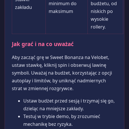
minimum do
budżetu, od
zakładu
maksimum
niskich po
wysokie
rollery.
Jak grać i na co uważać
Aby zacząć grę w Sweet Bonanza na Velobet,
ustaw stawkę, kliknij spin i obserwuj lawinę
symboli. Uważaj na budżet, korzystając z opcji
autoplay i limitów, by uniknąć nadmiernych
strat w zmiennej rozgrywce.
Ustaw budżet przed sesją i trzymaj się go,
dzieląc na mniejsze zakłady.
Testuj w trybie demo, by zrozumieć
mechanikę bez ryzyka.