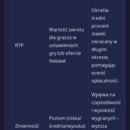
Określa
średni
procent
Wartość zwrotu
stawki
dla gracza w
zwracany w
RTP
ustawieniach
długim
gry lub ofercie
okresie,
Velobet
pomagając
ocenić
opłacalność.
Wpływa na
częstotliwość
i wysokość
Poziom (niska/
wygranych –
Zmienność
średnia/wysoka)
wyższa