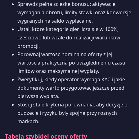
Sprawdz pelna sciezke bonusu: aktywacje,
wymagania obrotu, limity stawki oraz konwersje
wygranych na saldo wyplacalne.
Ustal, ktore kategorie gier licza sie w 100%,
czesciowo lub wcale do realizacji warunkow
promocji.
Porownaj wartosc nominalna oferty z jej
wartoscia praktyczna po uwzglednieniu czasu,
limitow oraz maksymalnej wyplaty.
Zweryfikuj, kiedy operator wymaga KYC i jakie
dokumenty warto przygotowac jeszcze przed
pierwsza wyplata.
Stosuj stale kryteria porownania, aby decyzje o
budzecie i ryzyku byly spojne przy roznych
markach.
Tabela szybkiej oceny oferty