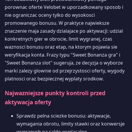
porownac oferte Velobet w uporzadkowany sposob i
nie ograniczac oceny tylko do wysokosci
promowanego bonusu. W praktyce najwieksze
znaczenie maja zasady dzialajace po aktywacji: udzial
konkretnych gier w obrocie, limit wygranej, czas
waznosci bonusu oraz etap, na ktorym pojawia sie
weryfikacja konta. Frazy typu "Sweet Bonanza gra" i
"Sweet Bonanza slot" sugeruja, ze decyzja o wyborze
marki zalezy glownie od przejrzystosci oferty, wygody
platnosci oraz bezpiecznej wyplaty srodkow.
Najwazniejsze punkty kontroli przed
aktywacja oferty
Sprawdz pelna sciezke bonusu: aktywacje,
wymagania obrotu, limity stawki oraz konwersje
wygranych na saldo wyplacalne.