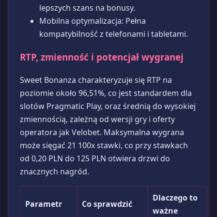
lepszych szans na bonusy.
Mobilna optymalizacja: Pełna
kompatybilność z telefonami i tabletami.
RTP, zmienność i potencjał wygranej
Sweet Bonanza charakteryzuje się RTP na
poziomie około 96,51%, co jest standardem dla
slotów Pragmatic Play, oraz średnią do wysokiej
zmiennością, zależną od wersji gry i oferty
operatora jak Velobet. Maksymalna wygrana
może sięgać 21 100x stawki, co przy stawkach
od 0,20 PLN do 125 PLN otwiera drzwi do
znacznych nagród.
Dlaczego to
Parametr
Co sprawdzić
ważne