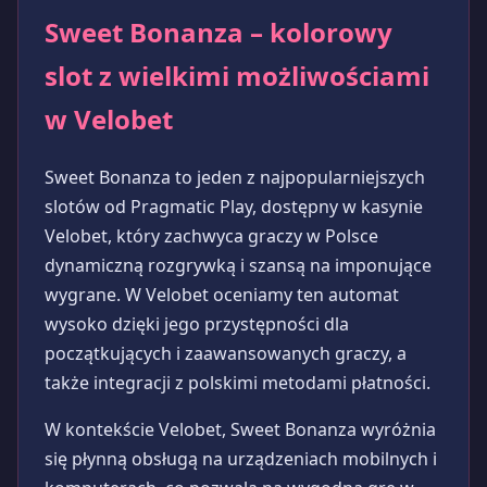
Sweet Bonanza – kolorowy
slot z wielkimi możliwościami
w Velobet
Sweet Bonanza to jeden z najpopularniejszych
slotów od Pragmatic Play, dostępny w kasynie
Velobet, który zachwyca graczy w Polsce
dynamiczną rozgrywką i szansą na imponujące
wygrane. W Velobet oceniamy ten automat
wysoko dzięki jego przystępności dla
początkujących i zaawansowanych graczy, a
także integracji z polskimi metodami płatności.
W kontekście Velobet, Sweet Bonanza wyróżnia
się płynną obsługą na urządzeniach mobilnych i