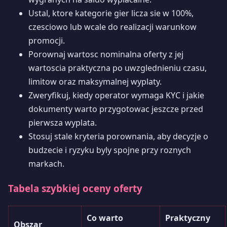
Ustal, ktore kategorie gier licza sie w 100%,
czesciowo lub wcale do realizacji warunkow
promocji.
Porownaj wartosc nominalna oferty z jej
wartoscia praktyczna po uwzglednieniu czasu,
limitow oraz maksymalnej wyplaty.
Zweryfikuj, kiedy operator wymaga KYC i jakie
dokumenty warto przygotowac jeszcze przed
pierwsza wyplata.
Stosuj stale kryteria porownania, aby decyzje o
budzecie i ryzyku byly spojne przy roznych
markach.
Tabela szybkiej oceny oferty
Co warto
Praktyczny
Obszar