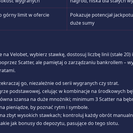
ysokość wygranych
nagród, niska dla stałych wy
 górny limit w ofercie
Pokazuje potencjał jackpotu
duże sumy
 Velobet, wybierz stawkę, dostosuj liczbę linii (stałe 20) i 
przez Scatter, ale pamiętaj o zarządzaniu bankrollem –
tratami.
ekraczaj go, niezależnie od serii wygranych czy strat.
grze podstawowej, celując w kombinacje na środkowych bę
łówna szansa na duże mnożniki; minimum 3 Scatter na bęb
na pieniądze, by poznać rytm i symbole.
na zbyt wysokich stawkach; kontroluj każdy obrót manualn
akie jak bonusy do depozytu, pasujące do tego slotu.