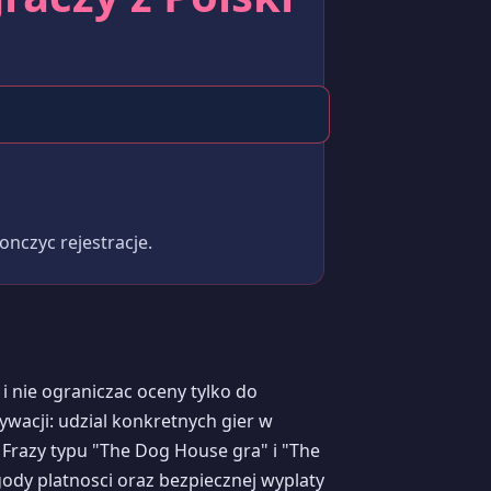
onczyc rejestracje.
nie ograniczac oceny tylko do
wacji: udzial konkretnych gier w
. Frazy typu "The Dog House gra" i "The
gody platnosci oraz bezpiecznej wyplaty