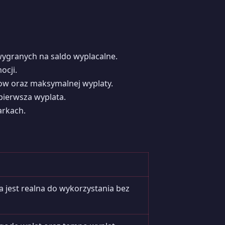
wygranych na saldo wyplacalne.
ocji.
tow oraz maksymalnej wyplaty.
pierwsza wyplata.
arkach.
a jest realna do wykorzystania bez