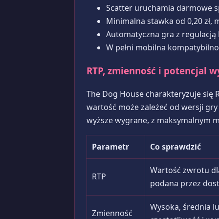
Scatter uruchamia darmowe s
Minimalna stawka od 0,20 zł,
Automatyczna gra z regulacją 
W pełni mobilna kompatybilnoś
RTP, zmienność i potencjal w
The Dog House charakteryzuje się R
wartość może zależeć od wersji gry 
wyższe wygrane, z maksymalnym mno
Parametr
Co sprawdzić
Wartość zwrotu dl
RTP
podana przez dos
Wysoka, średnia l
Zmienność