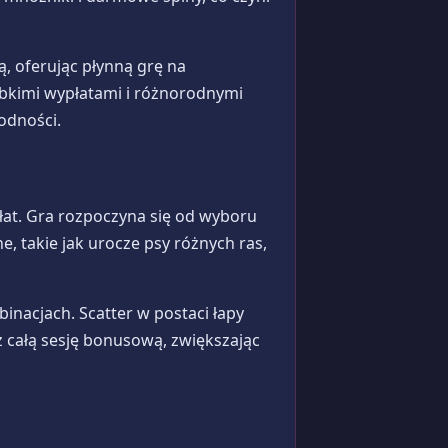
ą, oferując płynną grę na
bkimi wypłatami i różnorodnymi
odności.
łat. Gra rozpoczyna się od wyboru
, takie jak urocze psy różnych ras,
inacjach. Scatter w postaci łapy
z całą sesję bonusową, zwiększając