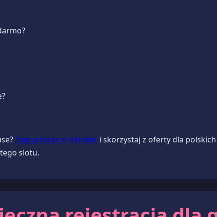
darmo?
e?
use?
Zagraj teraz w Velobet
i skorzystaj z oferty dla polski
tego slotu.
ieczna rejestracja dla g