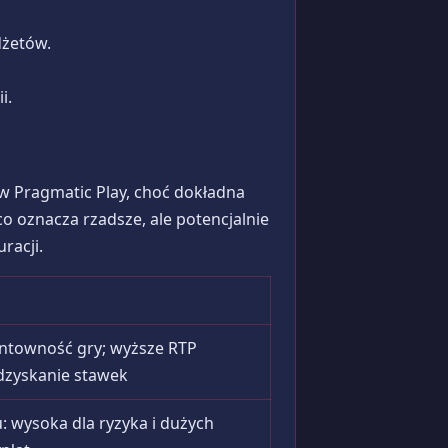
dżetów.
i.
ów Pragmatic Play, choć dokładna
o oznacza rzadsze, ale potencjalnie
racji.
ntowność gry; wyższe RTP
dzyskanie stawek
: wysoka dla ryzyka i dużych