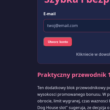
E-mail
Utworz konto
Klikniecie w dowol
Praktyczny przewodnik 1
Ten dodatkowy blok przewodnikowy po
wysokosci promowanego bonusu. W prak
obrocie, limit wygranej, czas waznosci
Dog House slot" sugeruja, ze decyzja o