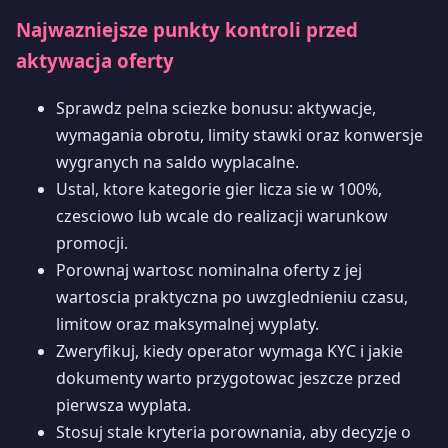
Najwazniejsze punkty kontroli przed
aktywacja oferty
Sprawdz pelna sciezke bonusu: aktywacje,
wymagania obrotu, limity stawki oraz konwersje
wygranych na saldo wyplacalne.
Ustal, ktore kategorie gier licza sie w 100%,
czesciowo lub wcale do realizacji warunkow
promocji.
Porownaj wartosc nominalna oferty z jej
wartoscia praktyczna po uwzglednieniu czasu,
limitow oraz maksymalnej wyplaty.
Zweryfikuj, kiedy operator wymaga KYC i jakie
dokumenty warto przygotowac jeszcze przed
pierwsza wyplata.
Stosuj stale kryteria porownania, aby decyzje o