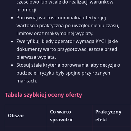
czesciowo lub wcale do realizacji warunkow
promocji.
Porownaj wartosc nominalna oferty z jej
wartoscia praktyczna po uwzglednieniu czasu,
limitow oraz maksymalnej wyplaty.
Zweryfikuj, kiedy operator wymaga KYC i jakie
dokumenty warto przygotowac jeszcze przed
pierwsza wyplata.
Stosuj stale kryteria porownania, aby decyzje o
budzecie i ryzyku byly spojne przy roznych
markach.
Tabela szybkiej oceny oferty
Co warto
Praktyczny
Obszar
sprawdzic
efekt