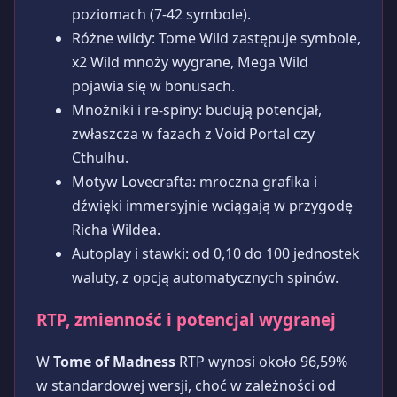
poziomach (7-42 symbole).
Różne wildy: Tome Wild zastępuje symbole,
x2 Wild mnoży wygrane, Mega Wild
pojawia się w bonusach.
Mnożniki i re-spiny: budują potencjał,
zwłaszcza w fazach z Void Portal czy
Cthulhu.
Motyw Lovecrafta: mroczna grafika i
dźwięki immersyjnie wciągają w przygodę
Richa Wildea.
Autoplay i stawki: od 0,10 do 100 jednostek
waluty, z opcją automatycznych spinów.
RTP, zmienność i potencjal wygranej
W
Tome of Madness
RTP wynosi około 96,59%
w standardowej wersji, choć w zależności od