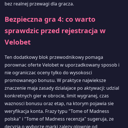
bez realnej przewagi dla gracza.
Bezpieczna gra 4: co warto
sprawdzic przed rejestracja w
Velobet
Ten dodatkowy blok przewodnikowy pomaga
porownac oferte Velobet w uporzadkowany sposob i
nie ograniczac oceny tylko do wysokosci
promowanego bonusu. W praktyce najwieksze
znaczenie maja zasady dzialajace po aktywacji: udzial
konkretnych gier w obrocie, limit wygranej, czas
waznosci bonusu oraz etap, na ktorym pojawia sie
weryfikacja konta. Frazy typu "Tome of Madness
polska" i "Tome of Madness recenzja" sugeruja, ze
decyzja o wyborze marki zalezy glownie od