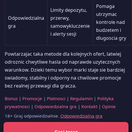
Pomaga
Limity depozytu,
utrzymac
Odpowiedzialna
przerwy,
kontrole nad
gra
samowykluczenie
budzetem i
i alerty sesji
dlugoscia gry
Powtarzajac taka metode dla kolejnych ofert, latwiej
odroznic chwytliwe hasla od naprawde uzytecznych
warunkow. Dzieki temu wybor marki staje sie bardziej
swiadomy, stabilny i odporny na chwilowe promocje
bez realnej przewagi dla gracza.
Bonus
|
Promocje
|
Platnosci
|
Regulamin
|
Polityka
prywatnosci
|
Odpowiedzialna gra
|
Kontakt
|
Opinie
18+ Graj odpowiedzialnie.
Odpowiedzialna gra
Graj teraz