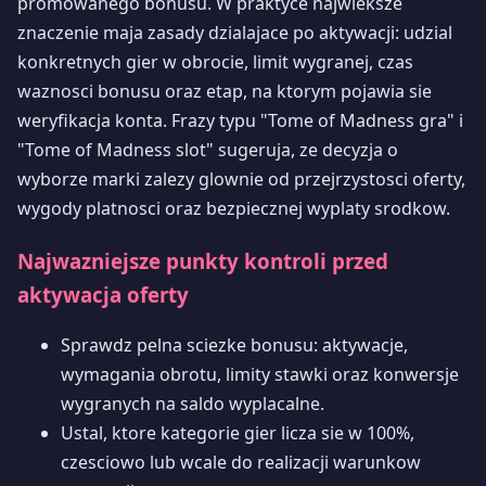
promowanego bonusu. W praktyce najwieksze
znaczenie maja zasady dzialajace po aktywacji: udzial
konkretnych gier w obrocie, limit wygranej, czas
waznosci bonusu oraz etap, na ktorym pojawia sie
weryfikacja konta. Frazy typu "Tome of Madness gra" i
"Tome of Madness slot" sugeruja, ze decyzja o
wyborze marki zalezy glownie od przejrzystosci oferty,
wygody platnosci oraz bezpiecznej wyplaty srodkow.
Najwazniejsze punkty kontroli przed
aktywacja oferty
Sprawdz pelna sciezke bonusu: aktywacje,
wymagania obrotu, limity stawki oraz konwersje
wygranych na saldo wyplacalne.
Ustal, ktore kategorie gier licza sie w 100%,
czesciowo lub wcale do realizacji warunkow