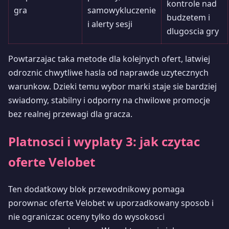
kontrole nad
gra
samowykluczenie
budzetem i
i alerty sesji
dlugoscia gry
Powtarzajac taka metode dla kolejnych ofert, latwiej
odroznic chwytliwe hasla od naprawde uzytecznych
warunkow. Dzieki temu wybor marki staje sie bardziej
swiadomy, stabilny i odporny na chwilowe promocje
bez realnej przewagi dla gracza.
Platnosci i wyplaty 3: jak czytac
oferte Velobet
Ten dodatkowy blok przewodnikowy pomaga
porownac oferte Velobet w uporzadkowany sposob i
nie ograniczac oceny tylko do wysokosci