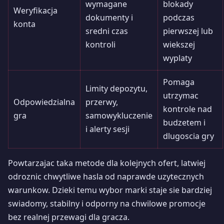
wymagane
blokady
Weryfikacja
dokumenty i
podczas
konta
sredni czas
pierwszej lub
kontroli
wiekszej
wyplaty
Pomaga
Limity depozytu,
utrzymac
Odpowiedzialna
przerwy,
kontrole nad
gra
samowykluczenie
budzetem i
i alerty sesji
dlugoscia gry
Powtarzajac taka metode dla kolejnych ofert, latwiej
odroznic chwytliwe hasla od naprawde uzytecznych
warunkow. Dzieki temu wybor marki staje sie bardziej
swiadomy, stabilny i odporny na chwilowe promocje
bez realnej przewagi dla gracza.