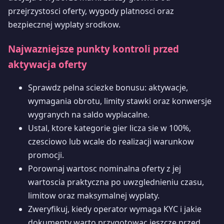
przejrzystosci oferty, wygody platnosci oraz
bezpiecznej wyplaty srodkow.
Najwazniejsze punkty kontroli przed
aktywacja oferty
Sprawdz pelna sciezke bonusu: aktywacje,
wymagania obrotu, limity stawki oraz konwersje
wygranych na saldo wyplacalne.
Ustal, ktore kategorie gier licza sie w 100%,
czesciowo lub wcale do realizacji warunkow
promocji.
Porownaj wartosc nominalna oferty z jej
wartoscia praktyczna po uwzglednieniu czasu,
limitow oraz maksymalnej wyplaty.
Zweryfikuj, kiedy operator wymaga KYC i jakie
dokumenty warto przygotowac jeszcze przed