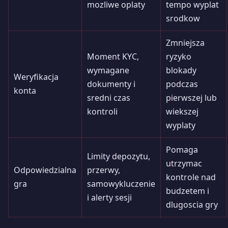
mozliwe oplaty
tempo wyplat
srodkow
Zmniejsza
Moment KYC,
ryzyko
wymagane
blokady
Weryfikacja
dokumenty i
podczas
konta
sredni czas
pierwszej lub
kontroli
wiekszej
wyplaty
Pomaga
Limity depozytu,
utrzymac
Odpowiedzialna
przerwy,
kontrole nad
gra
samowykluczenie
budzetem i
i alerty sesji
dlugoscia gry