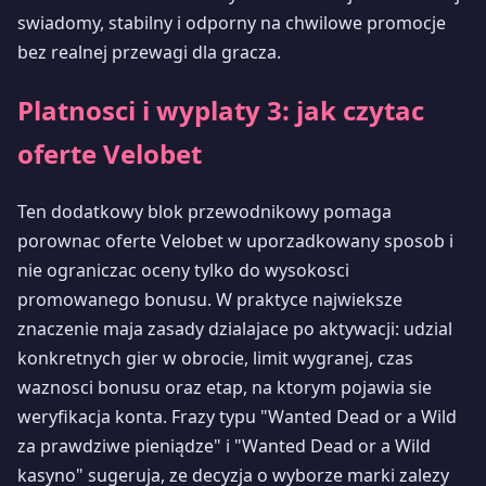
swiadomy, stabilny i odporny na chwilowe promocje
bez realnej przewagi dla gracza.
Platnosci i wyplaty 3: jak czytac
oferte Velobet
Ten dodatkowy blok przewodnikowy pomaga
porownac oferte Velobet w uporzadkowany sposob i
nie ograniczac oceny tylko do wysokosci
promowanego bonusu. W praktyce najwieksze
znaczenie maja zasady dzialajace po aktywacji: udzial
konkretnych gier w obrocie, limit wygranej, czas
waznosci bonusu oraz etap, na ktorym pojawia sie
weryfikacja konta. Frazy typu "Wanted Dead or a Wild
za prawdziwe pieniądze" i "Wanted Dead or a Wild
kasyno" sugeruja, ze decyzja o wyborze marki zalezy