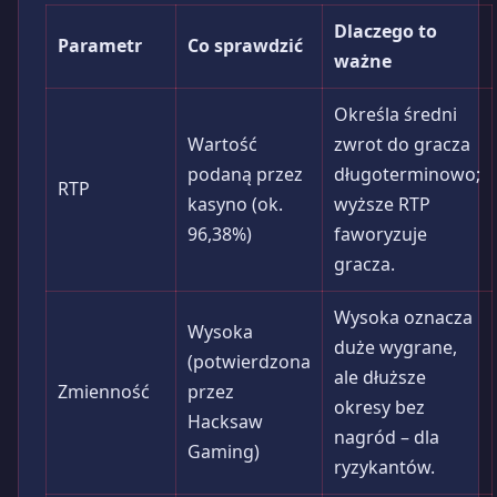
Dlaczego to
Parametr
Co sprawdzić
ważne
Określa średni
Wartość
zwrot do gracza
podaną przez
długoterminowo;
RTP
kasyno (ok.
wyższe RTP
96,38%)
faworyzuje
gracza.
Wysoka oznacza
Wysoka
duże wygrane,
(potwierdzona
ale dłuższe
Zmienność
przez
okresy bez
Hacksaw
nagród – dla
Gaming)
ryzykantów.