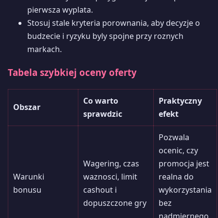
pierwsza wyplata.
Stosuj stale kryteria porownania, aby decyzje o
budzecie i ryzyku byly spojne przy roznych
markach.
Tabela szybkiej oceny oferty
Co warto
Praktyczny
Obszar
sprawdzic
efekt
Pozwala
ocenic, czy
Wagering, czas
promocja jest
Warunki
waznosci, limit
realna do
bonusu
cashout i
wykorzystania
dopuszczone gry
bez
nadmiernego