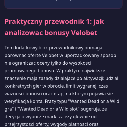
Praktyczny przewodnik 1: jak
analizowac bonusy Velobet
Ten dodatkowy blok przewodnikowy pomaga
porownac oferte Velobet w uporzadkowany sposob i
nie ograniczac oceny tylko do wysokosci
promowanego bonusu. W praktyce najwieksze
znaczenie maja zasady dzialajace po aktywacji: udzial
konkretnych gier w obrocie, limit wygranej, czas
waznosci bonusu oraz etap, na ktorym pojawia sie
weryfikacja konta. Frazy typu "Wanted Dead or a Wild
gra" i "Wanted Dead or a Wild slot" sugeruja, ze
decyzja o wyborze marki zalezy glownie od
przejrzystosci oferty, wygody platnosci oraz