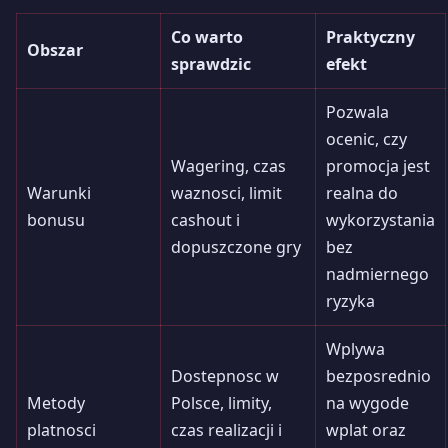
Co warto
Praktyczny
Obszar
sprawdzic
efekt
Pozwala
ocenic, czy
Wagering, czas
promocja jest
Warunki
waznosci, limit
realna do
bonusu
cashout i
wykorzystania
dopuszczone gry
bez
nadmiernego
ryzyka
Wplywa
Dostepnosc w
bezposrednio
Metody
Polsce, limity,
na wygode
platnosci
czas realizacji i
wplat oraz