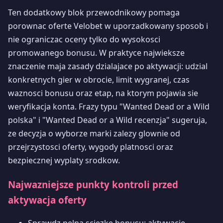
Ten dodatkowy blok przewodnikowy pomaga
porownac oferte Velobet w uporzadkowany sposob i
nie ograniczac oceny tylko do wysokosci
promowanego bonusu. W praktyce najwieksze
znaczenie maja zasady dzialajace po aktywacji: udzial
konkretnych gier w obrocie, limit wygranej, czas
waznosci bonusu oraz etap, na ktorym pojawia sie
weryfikacja konta. Frazy typu "Wanted Dead or a Wild
polska" i "Wanted Dead or a Wild recenzja" sugeruja,
ze decyzja o wyborze marki zalezy glownie od
przejrzystosci oferty, wygody platnosci oraz
bezpiecznej wyplaty srodkow.
Najwazniejsze punkty kontroli przed
aktywacja oferty