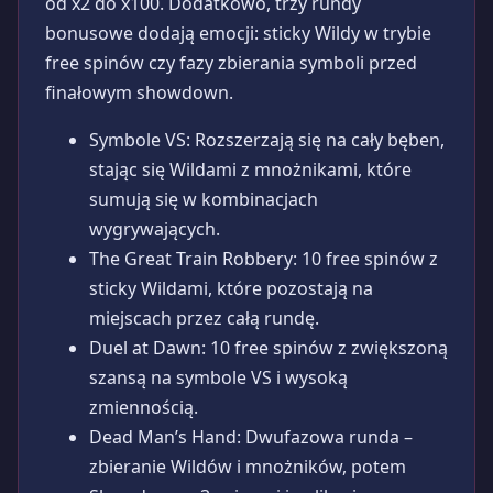
od x2 do x100. Dodatkowo, trzy rundy
bonusowe dodają emocji: sticky Wildy w trybie
free spinów czy fazy zbierania symboli przed
finałowym showdown.
Symbole VS: Rozszerzają się na cały bęben,
stając się Wildami z mnożnikami, które
sumują się w kombinacjach
wygrywających.
The Great Train Robbery: 10 free spinów z
sticky Wildami, które pozostają na
miejscach przez całą rundę.
Duel at Dawn: 10 free spinów z zwiększoną
szansą na symbole VS i wysoką
zmiennością.
Dead Man’s Hand: Dwufazowa runda –
zbieranie Wildów i mnożników, potem