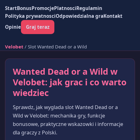
Start
Bonus
Promocje
Platnosci
Regulamin
Polityka prywatnosci
Odpowiedzialna gra
Kontakt
Opinie
Graj teraz
Velobet
/ Slot Wanted Dead or a Wild
Wanted Dead or a Wild w
Velobet: jak grac i co warto
wiedziec
Sprawdz, jak wyglada slot Wanted Dead or a
Wild w Velobet: mechanika gry, funkcje
bonusowe, praktyczne wskazowki i informacje
dla graczy z Polski.