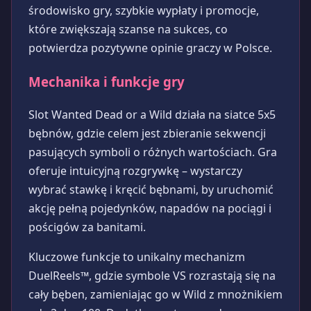
środowisko gry, szybkie wypłaty i promocje,
które zwiększają szanse na sukces, co
potwierdza pozytywne opinie graczy w Polsce.
Mechanika i funkcje gry
Slot Wanted Dead or a Wild działa na siatce 5x5
bębnów, gdzie celem jest zbieranie sekwencji
pasujących symboli o różnych wartościach. Gra
oferuje intuicyjną rozgrywkę – wystarczy
wybrać stawkę i kręcić bębnami, by uruchomić
akcję pełną pojedynków, napadów na pociągi i
pościgów za banitami.
Kluczowe funkcje to unikalny mechanizm
DuelReels™, gdzie symbole VS rozrastają się na
cały bęben, zamieniając go w Wild z mnożnikiem