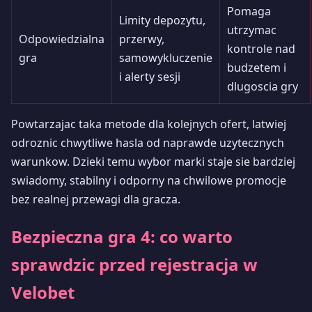
Pomaga
Limity depozytu,
utrzymac
Odpowiedzialna
przerwy,
kontrole nad
gra
samowykluczenie
budzetem i
i alerty sesji
dlugoscia gry
Powtarzajac taka metode dla kolejnych ofert, latwiej
odroznic chwytliwe hasla od naprawde uzytecznych
warunkow. Dzieki temu wybor marki staje sie bardziej
swiadomy, stabilny i odporny na chwilowe promocje
bez realnej przewagi dla gracza.
Bezpieczna gra 4: co warto
sprawdzic przed rejestracja w
Velobet