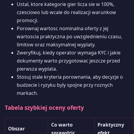
Ustal, ktore kategorie gier licza sie w 100%,
czesciowo lub wcale do realizacji warunkow
promocji.
Porownaj wartosc nominalna oferty z jej
wartoscia praktyczna po uwzglednieniu czasu,
limitow oraz maksymalnej wyplaty.
Zweryfikuj, kiedy operator wymaga KYC i jakie
dokumenty warto przygotowac jeszcze przed
pierwsza wyplata.
Stosuj stale kryteria porownania, aby decyzje o
budzecie i ryzyku byly spojne przy roznych
markach.
Tabela szybkiej oceny oferty
Co warto
Praktyczny
Obszar
sprawdzic
efekt