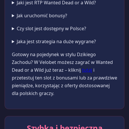
Jaki jest RTP Wanted Dead or a Wild?
Jak uruchomić bonusy?
Czy slot jest dostępny w Polsce?
Jaka jest strategia na duże wygrane?
Gotowy na pojedynek w stylu Dzikiego
Zachodu? W Velobet możesz zagrać w Wanted
Dead or a Wild już teraz – kliknij
tutaj
i
przetestuj ten slot z bonusami lub za prawdziwe
pieniądze, korzystając z oferty dostosowanej
dla polskich graczy.
Szybka i bezpieczna