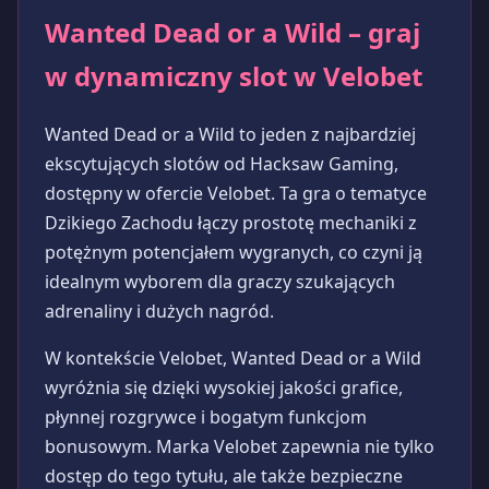
Wanted Dead or a Wild – graj
w dynamiczny slot w Velobet
Wanted Dead or a Wild to jeden z najbardziej
ekscytujących slotów od Hacksaw Gaming,
dostępny w ofercie Velobet. Ta gra o tematyce
Dzikiego Zachodu łączy prostotę mechaniki z
potężnym potencjałem wygranych, co czyni ją
idealnym wyborem dla graczy szukających
adrenaliny i dużych nagród.
W kontekście Velobet, Wanted Dead or a Wild
wyróżnia się dzięki wysokiej jakości grafice,
płynnej rozgrywce i bogatym funkcjom
bonusowym. Marka Velobet zapewnia nie tylko
dostęp do tego tytułu, ale także bezpieczne