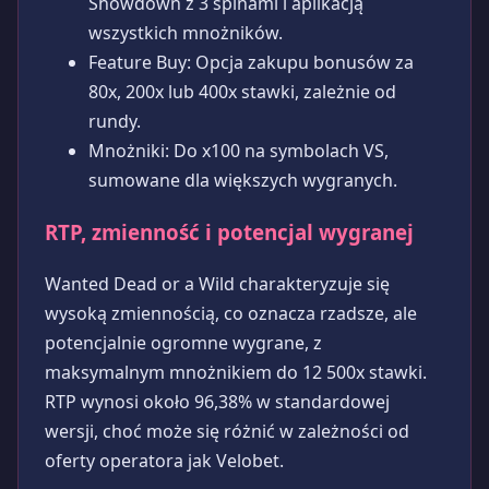
Showdown z 3 spinami i aplikacją
wszystkich mnożników.
Feature Buy: Opcja zakupu bonusów za
80x, 200x lub 400x stawki, zależnie od
rundy.
Mnożniki: Do x100 na symbolach VS,
sumowane dla większych wygranych.
RTP, zmienność i potencjal wygranej
Wanted Dead or a Wild charakteryzuje się
wysoką zmiennością, co oznacza rzadsze, ale
potencjalnie ogromne wygrane, z
maksymalnym mnożnikiem do 12 500x stawki.
RTP wynosi około 96,38% w standardowej
wersji, choć może się różnić w zależności od
oferty operatora jak Velobet.