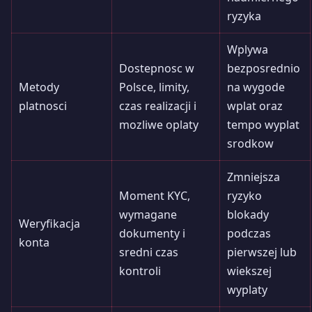
ryzyka
Wplywa
Dostepnosc w
bezposrednio
Metody
Polsce, limity,
na wygode
platnosci
czas realizacji i
wplat oraz
mozliwe oplaty
tempo wyplat
srodkow
Zmniejsza
Moment KYC,
ryzyko
wymagane
blokady
Weryfikacja
dokumenty i
podczas
konta
sredni czas
pierwszej lub
kontroli
wiekszej
wyplaty