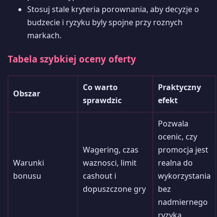
Stosuj stale kryteria porownania, aby decyzje o
budzecie i ryzyku byly spojne przy roznych
markach.
Tabela szybkiej oceny oferty
Co warto
Praktyczny
Obszar
sprawdzic
efekt
Pozwala
ocenic, czy
Wagering, czas
promocja jest
Warunki
waznosci, limit
realna do
bonusu
cashout i
wykorzystania
dopuszczone gry
bez
nadmiernego
ryzyka