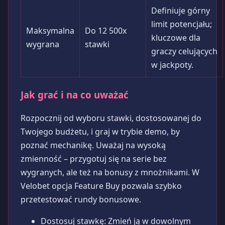
Definiuje górny
limit potencjału;
Maksymalna
Do 12 500x
kluczowe dla
wygrana
stawki
graczy celujących
w jackpoty.
Jak grać i na co uważać
Rozpocznij od wyboru stawki, dostosowanej do
Twojego budżetu, i graj w trybie demo, by
poznać mechanikę. Uważaj na wysoką
zmienność – przygotuj się na serie bez
wygranych, ale też na bonusy z mnożnikami. W
Velobet opcja Feature Buy pozwala szybko
przetestować rundy bonusowe.
Dostosuj stawkę: Zmień ją w dowolnym