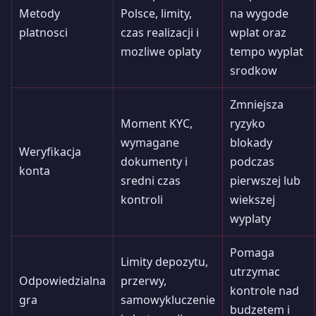
Metody
Polsce, limity,
na wygode
platnosci
czas realizacji i
wplat oraz
mozliwe oplaty
tempo wyplat
srodkow
Zmniejsza
Moment KYC,
ryzyko
wymagane
blokady
Weryfikacja
dokumenty i
podczas
konta
sredni czas
pierwszej lub
kontroli
wiekszej
wyplaty
Pomaga
Limity depozytu,
utrzymac
Odpowiedzialna
przerwy,
kontrole nad
gra
samowykluczenie
budzetem i