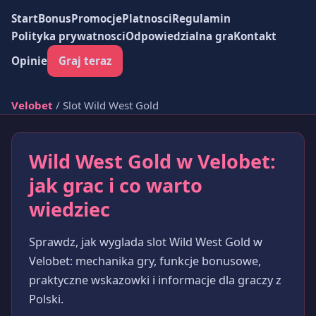
Start
Bonus
Promocje
Platnosci
Regulamin
Polityka prywatnosci
Odpowiedzialna gra
Kontakt
Opinie
Graj teraz
Velobet
/ Slot Wild West Gold
Wild West Gold w Velobet:
jak grac i co warto
wiedziec
Sprawdz, jak wyglada slot Wild West Gold w
Velobet: mechanika gry, funkcje bonusowe,
praktyczne wskazowki i informacje dla graczy z
Polski.