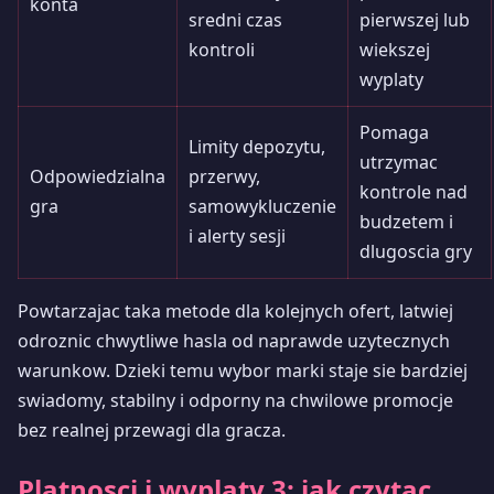
konta
sredni czas
pierwszej lub
kontroli
wiekszej
wyplaty
Pomaga
Limity depozytu,
utrzymac
Odpowiedzialna
przerwy,
kontrole nad
gra
samowykluczenie
budzetem i
i alerty sesji
dlugoscia gry
Powtarzajac taka metode dla kolejnych ofert, latwiej
odroznic chwytliwe hasla od naprawde uzytecznych
warunkow. Dzieki temu wybor marki staje sie bardziej
swiadomy, stabilny i odporny na chwilowe promocje
bez realnej przewagi dla gracza.
Platnosci i wyplaty 3: jak czytac