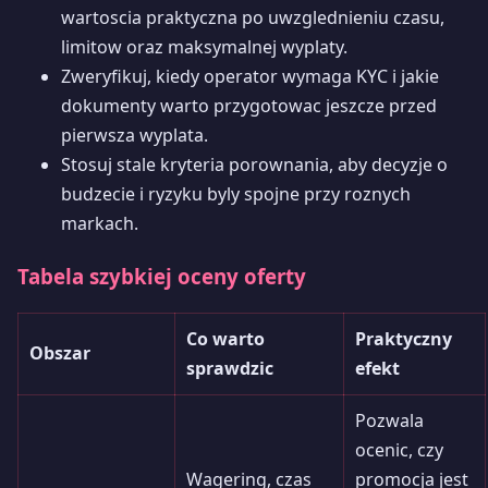
wartoscia praktyczna po uwzglednieniu czasu,
limitow oraz maksymalnej wyplaty.
Zweryfikuj, kiedy operator wymaga KYC i jakie
dokumenty warto przygotowac jeszcze przed
pierwsza wyplata.
Stosuj stale kryteria porownania, aby decyzje o
budzecie i ryzyku byly spojne przy roznych
markach.
Tabela szybkiej oceny oferty
Co warto
Praktyczny
Obszar
sprawdzic
efekt
Pozwala
ocenic, czy
Wagering, czas
promocja jest