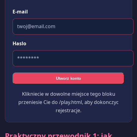
E-mail
Haslo
Utworz konto
Klikniecie w dowolne miejsce tego bloku
przeniesie Cie do /play.html, aby dokonczyc
rejestracje.
Praktyczny przewodnik 1: jak