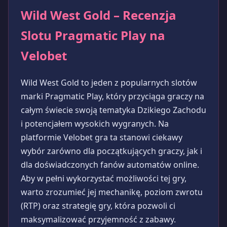
Wild West Gold – Recenzja
Slotu Pragmatic Play na
Velobet
Wild West Gold to jeden z popularnych slotów
marki Pragmatic Play, który przyciąga graczy na
całym świecie swoją tematyka Dzikiego Zachodu
i potencjałem wysokich wygranych. Na
platformie Velobet gra ta stanowi ciekawy
wybór zarówno dla początkujących graczy, jak i
dla doświadczonych fanów automatów online.
Aby w pełni wykorzystać możliwości tej gry,
warto zrozumieć jej mechanikę, poziom zwrotu
(RTP) oraz strategię gry, która pozwoli ci
maksymalizować przyjemność z zabawy.