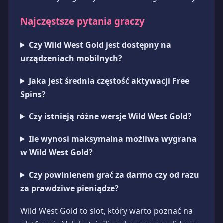
Najczęstsze pytania graczy
Czy Wild West Gold jest dostępny na
urządzeniach mobilnych?
Jaka jest średnia częstość aktywacji Free
Spins?
Czy istnieją różne wersje Wild West Gold?
Ile wynosi maksymalna możliwa wygrana
w Wild West Gold?
Czy powinienem grać za darmo czy od razu
za prawdziwe pieniądze?
Wild West Gold to slot, który warto poznać na