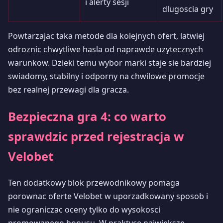
i alerty sesji
dlugoscia gry
Powtarzajac taka metode dla kolejnych ofert, latwiej
odroznic chwytliwe hasla od naprawde uzytecznych
warunkow. Dzieki temu wybor marki staje sie bardziej
swiadomy, stabilny i odporny na chwilowe promocje
bez realnej przewagi dla gracza.
Bezpieczna gra 4: co warto
sprawdzic przed rejestracja w
Velobet
Ten dodatkowy blok przewodnikowy pomaga
porownac oferte Velobet w uporzadkowany sposob i
nie ograniczac oceny tylko do wysokosci
promowanego bonusu. W praktyce najwieksze