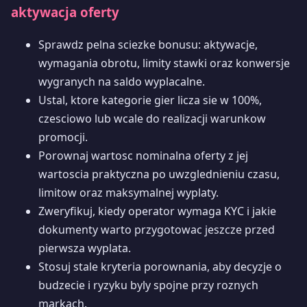
aktywacja oferty
Sprawdz pelna sciezke bonusu: aktywacje,
wymagania obrotu, limity stawki oraz konwersje
wygranych na saldo wyplacalne.
Ustal, ktore kategorie gier licza sie w 100%,
czesciowo lub wcale do realizacji warunkow
promocji.
Porownaj wartosc nominalna oferty z jej
wartoscia praktyczna po uwzglednieniu czasu,
limitow oraz maksymalnej wyplaty.
Zweryfikuj, kiedy operator wymaga KYC i jakie
dokumenty warto przygotowac jeszcze przed
pierwsza wyplata.
Stosuj stale kryteria porownania, aby decyzje o
budzecie i ryzyku byly spojne przy roznych
markach.