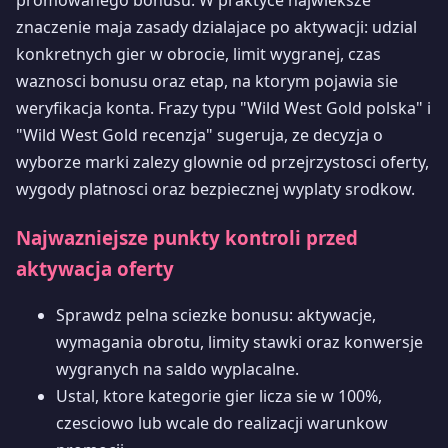
znaczenie maja zasady dzialajace po aktywacji: udzial
konkretnych gier w obrocie, limit wygranej, czas
waznosci bonusu oraz etap, na ktorym pojawia sie
weryfikacja konta. Frazy typu "Wild West Gold polska" i
"Wild West Gold recenzja" sugeruja, ze decyzja o
wyborze marki zalezy glownie od przejrzystosci oferty,
wygody platnosci oraz bezpiecznej wyplaty srodkow.
Najwazniejsze punkty kontroli przed
aktywacja oferty
Sprawdz pelna sciezke bonusu: aktywacje,
wymagania obrotu, limity stawki oraz konwersje
wygranych na saldo wyplacalne.
Ustal, ktore kategorie gier licza sie w 100%,
czesciowo lub wcale do realizacji warunkow