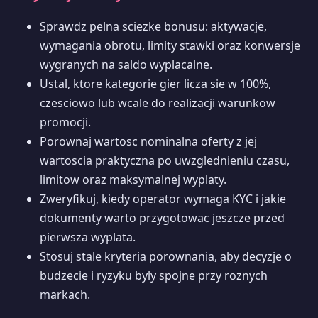
Sprawdz pelna sciezke bonusu: aktywacje,
wymagania obrotu, limity stawki oraz konwersje
wygranych na saldo wyplacalne.
Ustal, ktore kategorie gier licza sie w 100%,
czesciowo lub wcale do realizacji warunkow
promocji.
Porownaj wartosc nominalna oferty z jej
wartoscia praktyczna po uwzglednieniu czasu,
limitow oraz maksymalnej wyplaty.
Zweryfikuj, kiedy operator wymaga KYC i jakie
dokumenty warto przygotowac jeszcze przed
pierwsza wyplata.
Stosuj stale kryteria porownania, aby decyzje o
budzecie i ryzyku byly spojne przy roznych
markach.