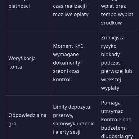
platnosci
czas realizacji i
wplat oraz
mozliwe oplaty
tempo wyplat
srodkow
Zmniejsza
Moment KYC,
ryzyko
wymagane
blokady
Weryfikacja
dokumenty i
podczas
konta
sredni czas
pierwszej lub
kontroli
wiekszej
wyplaty
Pomaga
Limity depozytu,
utrzymac
Odpowiedzialna
przerwy,
kontrole nad
gra
samowykluczenie
budzetem i
i alerty sesji
dlugoscia gry