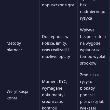
dopuszczone gry
bez
nadmiernego
ryzyka
Wplywa
Dostepnosc w
bezposrednio
Metody
Polsce, limity,
na wygode
platnosci
czas realizacji i
wplat oraz
mozliwe oplaty
tempo wyplat
srodkow
Zmniejsza
Moment KYC,
ryzyko
wymagane
blokady
Weryfikacja
dokumenty i
podczas
konta
sredni czas
pierwszej lub
kontroli
wiekszej