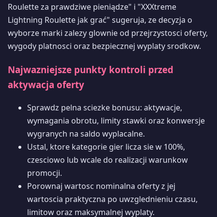
Roulette za prawdziwe pieniądze" i "XXXtreme
Lightning Roulette jak grać" sugeruja, ze decyzja o
wyborze marki zalezy glownie od przejrzystosci oferty,
wygody platnosci oraz bezpiecznej wyplaty srodkow.
Najwazniejsze punkty kontroli przed
aktywacja oferty
Sprawdz pelna sciezke bonusu: aktywacje,
wymagania obrotu, limity stawki oraz konwersje
wygranych na saldo wyplacalne.
Ustal, ktore kategorie gier licza sie w 100%,
czesciowo lub wcale do realizacji warunkow
promocji.
Porownaj wartosc nominalna oferty z jej
wartoscia praktyczna po uwzglednieniu czasu,
limitow oraz maksymalnej wyplaty.