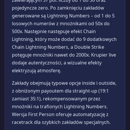
pojedyncze zero. Po zamknięciu zakładów
generowane są Lightning Numbers – od 1 do 5
losowych numerów z mnożnikami od 50x do
500x. Następnie następuje efekt Chain
Lightning, który może dodać do 9 dodatkowych
Chain Lightning Numbers, a Double Strike
potęguje mnożniki nawet do 2000x. Krupier live
dodaje autentyczności, a wizualne efekty
elektryzują atmosferę.
Zakłady obejmują typowe opcje inside i outside,
z obniżonym payoutem dla straight-up (19:1
zamiast 35:1), rekompensowanym przez
mnożniki na trafionych Lightning Numbers.
Wersja First Person oferuje automatyzację z
racetrack dla szybkich zakładów specjalnych.