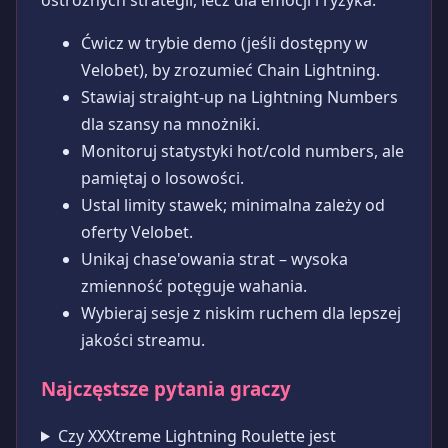
ostrożnych strategii, lecz dla emocji i ryzyka.
Ćwicz w trybie demo (jeśli dostępny w
Velobet), by zrozumieć Chain Lightning.
Stawiaj straight-up na Lightning Numbers
dla szansy na mnożniki.
Monitoruj statystyki hot/cold numbers, ale
pamiętaj o losowości.
Ustal limity stawek; minimalna zależy od
oferty Velobet.
Unikaj chase'owania strat – wysoka
zmienność potęguje wahania.
Wybieraj sesje z niskim ruchem dla lepszej
jakości streamu.
Najczęstsze pytania graczy
Czy XXXtreme Lightning Roulette jest