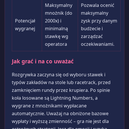
Maksymalny
Pozwala ocenić
mnożnik (do
maksymalny
Potencjał
2000x) i
zysk przy danym
wygranej
minimalną
budżecie i
stawkę wg
zarządzać
operatora
oczekiwaniami.
Jak grać i na co uważać
Rozgrywka zaczyna się od wyboru stawek i
typów zakładów na stole lub racetrack, przed
zamknięciem rundy przez krupiera. Po spinie
koła losowane są Lightning Numbers, a
wygrane z mnożnikami wypłacane
automatycznie. Uważaj na obniżone bazowe
wypłaty i wyższą zmienność – gra nie jest dla