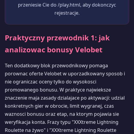
przeniesie Cie do /play.html, aby dokonczyc
rejestracje.
Praktyczny przewodnik 1: jak
analizowac bonusy Velobet
Ten dodatkowy blok przewodnikowy pomaga
porownac oferte Velobet w uporzadkowany sposob i
nie ograniczac oceny tylko do wysokosci
promowanego bonusu. W praktyce najwieksze
znaczenie maja zasady dzialajace po aktywacji: udzial
konkretnych gier w obrocie, limit wygranej, czas
waznosci bonusu oraz etap, na ktorym pojawia sie
weryfikacja konta. Frazy typu "XXXtreme Lightning
Roulette na żywo" i "XXXtreme Lightning Roulette