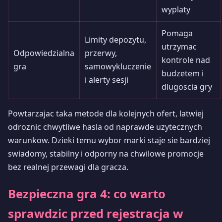
wyplaty
Pomaga
Limity depozytu,
utrzymac
Odpowiedzialna
przerwy,
kontrole nad
gra
samowykluczenie
budzetem i
i alerty sesji
dlugoscia gry
Powtarzajac taka metode dla kolejnych ofert, latwiej
odroznic chwytliwe hasla od naprawde uzytecznych
warunkow. Dzieki temu wybor marki staje sie bardziej
swiadomy, stabilny i odporny na chwilowe promocje
bez realnej przewagi dla gracza.
Bezpieczna gra 4: co warto
sprawdzic przed rejestracja w