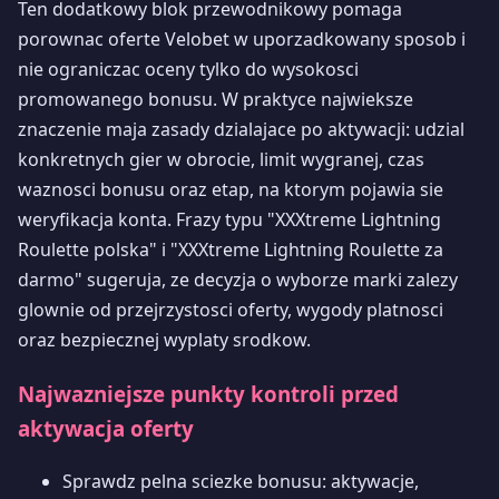
Ten dodatkowy blok przewodnikowy pomaga
porownac oferte Velobet w uporzadkowany sposob i
nie ograniczac oceny tylko do wysokosci
promowanego bonusu. W praktyce najwieksze
znaczenie maja zasady dzialajace po aktywacji: udzial
konkretnych gier w obrocie, limit wygranej, czas
waznosci bonusu oraz etap, na ktorym pojawia sie
weryfikacja konta. Frazy typu "XXXtreme Lightning
Roulette polska" i "XXXtreme Lightning Roulette za
darmo" sugeruja, ze decyzja o wyborze marki zalezy
glownie od przejrzystosci oferty, wygody platnosci
oraz bezpiecznej wyplaty srodkow.
Najwazniejsze punkty kontroli przed
aktywacja oferty
Sprawdz pelna sciezke bonusu: aktywacje,