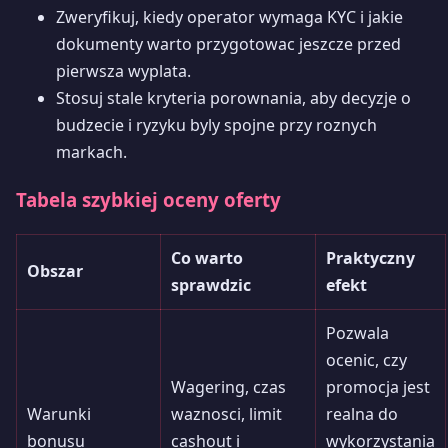
Zweryfikuj, kiedy operator wymaga KYC i jakie
dokumenty warto przygotowac jeszcze przed
pierwsza wyplata.
Stosuj stale kryteria porownania, aby decyzje o
budzecie i ryzyku byly spojne przy roznych
markach.
Tabela szybkiej oceny oferty
Co warto
Praktyczny
Obszar
sprawdzic
efekt
Pozwala
ocenic, czy
Wagering, czas
promocja jest
Warunki
waznosci, limit
realna do
bonusu
cashout i
wykorzystania