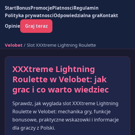
Start
Bonus
Promocje
Platnosci
Regulamin
Polityka prywatnosci
Odpowiedzialna gra
Kontakt
Opinie
Graj teraz
Velobet
/ Slot XXXtreme Lightning Roulette
XXXtreme Lightning
Roulette w Velobet: jak
grac i co warto wiedziec
Sprawdz, jak wyglada slot XXXtreme Lightning
Roulette w Velobet: mechanika gry, funkcje
bonusowe, praktyczne wskazowki i informacje
dla graczy z Polski.