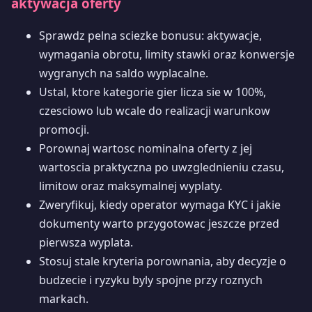
aktywacja oferty
Sprawdz pelna sciezke bonusu: aktywacje,
wymagania obrotu, limity stawki oraz konwersje
wygranych na saldo wyplacalne.
Ustal, ktore kategorie gier licza sie w 100%,
czesciowo lub wcale do realizacji warunkow
promocji.
Porownaj wartosc nominalna oferty z jej
wartoscia praktyczna po uwzglednieniu czasu,
limitow oraz maksymalnej wyplaty.
Zweryfikuj, kiedy operator wymaga KYC i jakie
dokumenty warto przygotowac jeszcze przed
pierwsza wyplata.
Stosuj stale kryteria porownania, aby decyzje o
budzecie i ryzyku byly spojne przy roznych
markach.