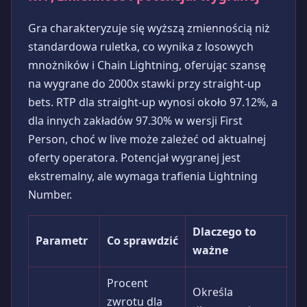
Gra charakteryzuje się wyższą zmiennością niż
standardowa ruletka, co wynika z losowych
mnożników i Chain Lightning, oferując szansę
na wygrane do 2000x stawki przy straight-up
bets. RTP dla straight-up wynosi około 97.12%, a
dla innych zakładów 97.30% w wersji First
Person, choć w live może zależeć od aktualnej
oferty operatora. Potencjał wygranej jest
ekstremalny, ale wymaga trafienia Lightning
Number.
Dlaczego to
Parametr
Co sprawdzić
ważne
Procent
Określa
zwrotu dla