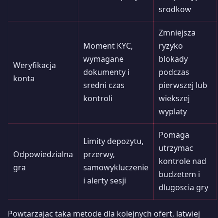
srodkow
Zmniejsza
Moment KYC,
ryzyko
wymagane
blokady
Weryfikacja
dokumenty i
podczas
konta
sredni czas
pierwszej lub
kontroli
wiekszej
wyplaty
Pomaga
Limity depozytu,
utrzymac
Odpowiedzialna
przerwy,
kontrole nad
gra
samowykluczenie
budzetem i
i alerty sesji
dlugoscia gry
Powtarzajac taka metode dla kolejnych ofert, latwiej