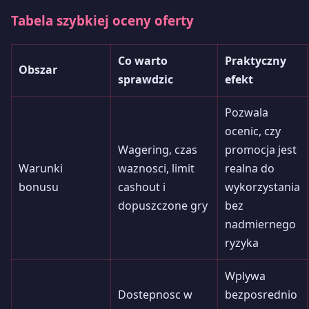
Tabela szybkiej oceny oferty
Co warto
Praktyczny
Obszar
sprawdzic
efekt
Pozwala
ocenic, czy
Wagering, czas
promocja jest
Warunki
waznosci, limit
realna do
bonusu
cashout i
wykorzystania
dopuszczone gry
bez
nadmiernego
ryzyka
Wplywa
Dostepnosc w
bezposrednio