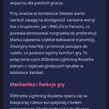
wsparciu dla polskich graczy.
Przy analizie w kontekście Velobet warto
zwrócić uwagę na dostępność zarówno wersji
live z krupierem, jak i RNG (First Person), co
pozwala dostosować rozgrywkę do preferencji.
Marka zapewnia szybkie ładowanie transmisji,
intuicyjny interfejs i promocje pasujące do
ruletki, co podnosi ogólny komfort gry. To
połączenie czyni XXXtreme Lightning Roulette
jednym z najatrakcyjniejszych tytułów w
bibliotece Velobet.
Mechanika i funkcje gry
XXXtreme Lightning Roulette opiera się na
klasycznej ruletce europejskiej z kołem
zawierającym 37 pól: liczby od 1 do 36 oraz