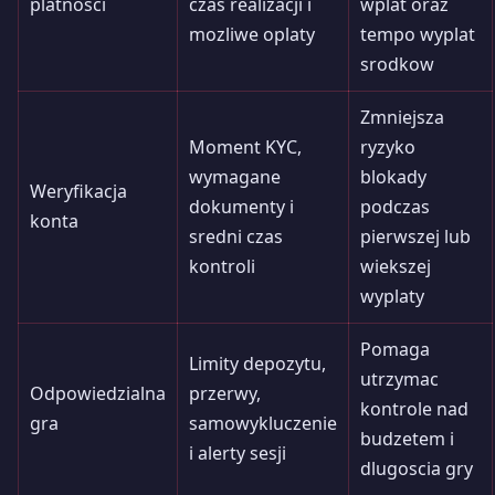
platnosci
czas realizacji i
wplat oraz
mozliwe oplaty
tempo wyplat
srodkow
Zmniejsza
Moment KYC,
ryzyko
wymagane
blokady
Weryfikacja
dokumenty i
podczas
konta
sredni czas
pierwszej lub
kontroli
wiekszej
wyplaty
Pomaga
Limity depozytu,
utrzymac
Odpowiedzialna
przerwy,
kontrole nad
gra
samowykluczenie
budzetem i
i alerty sesji
dlugoscia gry