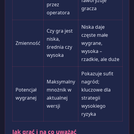
faworyzuje
przez
gracza
operatora
Niska daje
Czy gra jest
częste małe
niska,
Zmienność
wygrane,
średnia czy
wysoka –
wysoka
rzadkie, ale duże
Pokazuje sufit
Maksymalny
nagród;
Potencjał
mnożnik w
kluczowe dla
wygranej
aktualnej
strategii
wersji
wysokiego
ryzyka
Jak grać i na co uważać