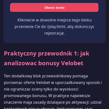
Utworz konto
Klikniecie w dowolne miejsce tego bloku
przeniesie Cie do /play.html, aby dokonczyc
rejestracje.
Praktyczny przewodnik 1: jak
analizowac bonusy Velobet
Ten dodatkowy blok przewodnikowy pomaga
porownac oferte Velobet w uporzadkowany sposob i
nie ograniczac oceny tylko do wysokosci
promowanego bonusu. W praktyce najwieksze
znaczenie maja zasady dzialajace po aktywacji: udzial
konkretnych gier w obrocie, limit wygranej, czas