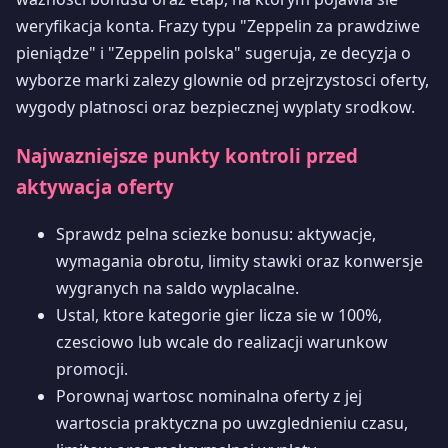
weryfikacja konta. Frazy typu "Zeppelin za prawdziwe
pieniądze" i "Zeppelin polska" sugeruja, ze decyzja o
wyborze marki zalezy glownie od przejrzystosci oferty,
wygody platnosci oraz bezpiecznej wyplaty srodkow.
Najwazniejsze punkty kontroli przed
aktywacja oferty
Sprawdz pelna sciezke bonusu: aktywacje,
wymagania obrotu, limity stawki oraz konwersje
wygranych na saldo wyplacalne.
Ustal, ktore kategorie gier licza sie w 100%,
czesciowo lub wcale do realizacji warunkow
promocji.
Porownaj wartosc nominalna oferty z jej
wartoscia praktyczna po uwzglednieniu czasu,