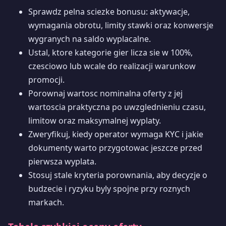
Sprawdz pelna sciezke bonusu: aktywacje,
wymagania obrotu, limity stawki oraz konwersje
wygranych na saldo wyplacalne.
Ustal, ktore kategorie gier licza sie w 100%,
czesciowo lub wcale do realizacji warunkow
promocji.
Porownaj wartosc nominalna oferty z jej
wartoscia praktyczna po uwzglednieniu czasu,
limitow oraz maksymalnej wyplaty.
Zweryfikuj, kiedy operator wymaga KYC i jakie
dokumenty warto przygotowac jeszcze przed
pierwsza wyplata.
Stosuj stale kryteria porownania, aby decyzje o
budzecie i ryzyku byly spojne przy roznych
markach.