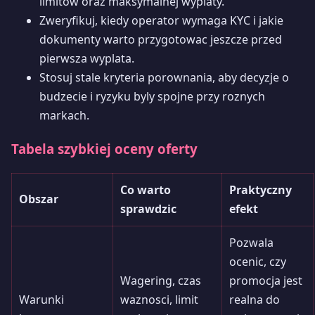
limitow oraz maksymalnej wyplaty.
Zweryfikuj, kiedy operator wymaga KYC i jakie
dokumenty warto przygotowac jeszcze przed
pierwsza wyplata.
Stosuj stale kryteria porownania, aby decyzje o
budzecie i ryzyku byly spojne przy roznych
markach.
Tabela szybkiej oceny oferty
Co warto
Praktyczny
Obszar
sprawdzic
efekt
Pozwala
ocenic, czy
Wagering, czas
promocja jest
Warunki
waznosci, limit
realna do