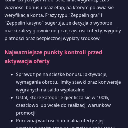
waznosci bonusu oraz etap, na ktorym pojawia sie
weryfikacja konta. Frazy typu "Zeppelin gra" i
"Zeppelin kasyno" sugeruja, ze decyzja o wyborze
marki zalezy glownie od przejrzystosci oferty, wygody
platnosci oraz bezpiecznej wyplaty srodkow.
Najwazniejsze punkty kontroli przed
aktywacja oferty
Sprawdz pelna sciezke bonusu: aktywacje,
wymagania obrotu, limity stawki oraz konwersje
wygranych na saldo wyplacalne.
Ustal, ktore kategorie gier licza sie w 100%,
czesciowo lub wcale do realizacji warunkow
promocji.
Porownaj wartosc nominalna oferty z jej