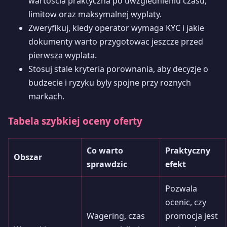
wartoscia praktyczna po uwzglednieniu czasu,
limitow oraz maksymalnej wyplaty.
Zweryfikuj, kiedy operator wymaga KYC i jakie
dokumenty warto przygotowac jeszcze przed
pierwsza wyplata.
Stosuj stale kryteria porownania, aby decyzje o
budzecie i ryzyku byly spojne przy roznych
markach.
Tabela szybkiej oceny oferty
Co warto
Praktyczny
Obszar
sprawdzic
efekt
Pozwala
ocenic, czy
Wagering, czas
promocja jest