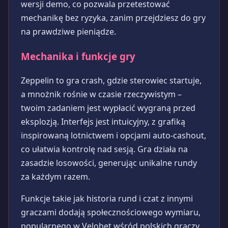
wersji demo, co pozwala przetestować
mechanikę bez ryzyka, zanim przejdziesz do gry
na prawdziwe pieniądze.
Mechanika i funkcje gry
Zeppelin to gra crash, gdzie sterowiec startuje,
a mnożnik rośnie w czasie rzeczywistym –
twoim zadaniem jest wypłacić wygraną przed
eksplozją. Interfejs jest intuicyjny, z grafiką
inspirowaną lotnictwem i opcjami auto-cashout,
co ułatwia kontrolę nad sesją. Gra działa na
zasadzie losowości, generując unikalne rundy
za każdym razem.
Funkcje takie jak historia rund i czat z innymi
graczami dodają społecznościowego wymiaru,
popularnego w Velobet wśród polskich graczy.