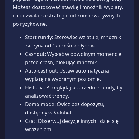
Możesz dostosować stawkę i mnożnik wypłaty,
co pozwala na strategie od konserwatywnych
po ryzykowne.
Start rundy: Sterowiec wzlatuje, mnożnik
zaczyna od 1x i rośnie płynnie.
Cashout: Wypłać w dowolnym momencie
przed crash, blokując mnożnik.
Auto-cashout: Ustaw automatyczną
wypłatę na wybranym poziomie.
Historia: Przeglądaj poprzednie rundy, by
analizować trendy.
Demo mode: Ćwicz bez depozytu,
dostępny w Velobet.
Czat: Obserwuj decyzje innych i dziel się
wrażeniami.