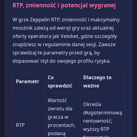
RTP, zmienność i potencjal wygranej
W grze Zeppelin RTP, zmienność i maksymalny
mnożnik zależą od wersji gry oraz aktualnej
oferty operatora jak Velobet, gdzie szczegóły
znajdziesz w regulaminie danej sesji. Zawsze
sprawdzaj te parametry przed grą, by
dopasować styl do swojego profilu ryzyka.
Co
Dlaczego to
Parametr
sprawdzić
ważne
Wartość
Określa
zwrotu dla
długoterminową
gracza w
rentowność;
RTP
procentach,
wyższy RTP
podaną